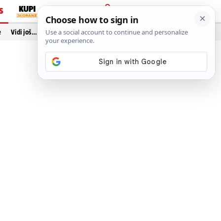
S
PRIJAVA
e
Vidi još…