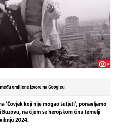
9
 među omiljene izvore na Googleu
a 'Čovjek koji nije mogao šutjeti', ponavljamo
Buzovu, na čijem se herojskom činu temelji
svibnju 2024.