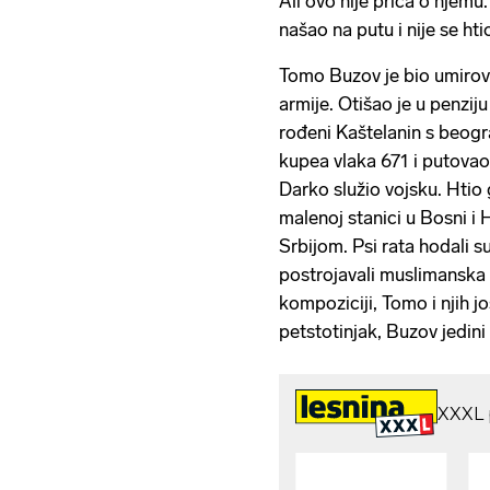
Ali ovo nije priča o njemu
našao na putu i nije se ht
Tomo Buzov je bio umirov
armije. Otišao je u penziju
rođeni Kaštelanin s beog
kupea vlaka 671 i putovao
Darko služio vojsku. Htio g
malenoj stanici u Bosni i 
Srbijom. Psi rata hodali s
postrojavali muslimanska 
kompoziciji, Tomo i njih jo
petstotinjak, Buzov jedini