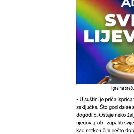
Igre na sreć
- U suštini je priča isprič
zaključka. Što god da se s
dogodilo. Ostaje neko žal
njegov grob i zapaliti svije
kad netko učini nešto dob