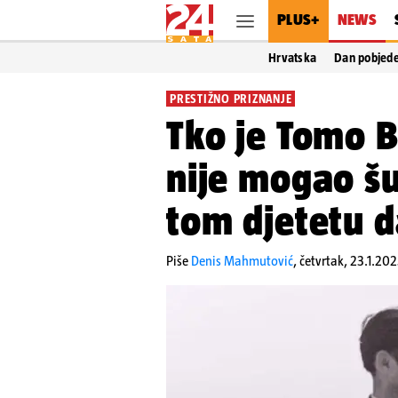
PLUS+
NEWS
Hrvatska
Dan pobjed
PRESTIŽNO PRIZNANJE
Tko je Tomo B
nije mogao šu
tom djetetu da
Piše
Denis Mahmutović
,
četvrtak, 23.1.202