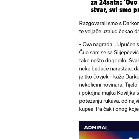
za 24sata: 'Ovo
stvar, svi smo p
Razgovarali smo s Darkom
te veljače uzalud čekao da
- Ova nagrada... Upućen s
Čuo sam se sa Slijepčević
tako nešto dogodilo. Svaki
neke buduće naraštaje, da
je tko čovjek - kaže Dark
nekolicini novinara. Tije
i pokojna majka Koviljka s
potezanju rukava, od najvi
kupea. Pa čak i onog koje