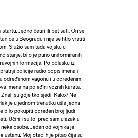
startu. Jedno četiri ili pet sati. On se
nice u Beogradu i nije se htio vratiti
nom. Služio sam tada vojsku u
tno stanje, bilo je puno uniformiranih
ravojnih formacija. Po polasku iz
ratnji policije radio popis imena i
de u određenom vagonu i u određenim
ova imena na poleđini voznih karata.
 Znali su gdje tko sjedi. Kako? Ne
vlak je u jednom trenutku ušla jedna
je bilo pokupiti određen broj ljudi
ti. Učinili su to, pred sam ulazak u
u neke osobe. Jedan od vojnika je
 ustanu. Moj otac ih je pitao čija su