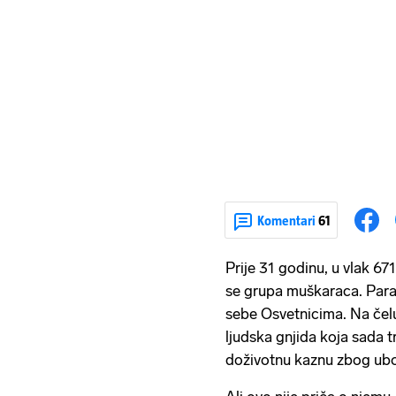
Komentari
61
Prije 31 godinu, u vlak 6
se grupa muškaraca. Parav
sebe Osvetnicima. Na čelu 
ljudska gnjida koja sada tr
doživotnu kaznu zbog ubojs