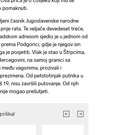
. Ova priča je o čovjeku koji mu se
io pomaknuti.
ljeni časnik Jugoslavenske narodne
 prije rata. Te veljače devedeset treće,
radskom adresom sjedio je u jednom od
 prema Podgorici, gdje je njegov sin
a je posjetiti. Vlak je stao u Štrpcima,
Hercegovini, na samoj granici sa
u među vagonima, prozivali i
prezimena. Od petstotinjak putnika u
š 19, nisu završili putovanje. Od njih
 nije mogao prešutjeti.