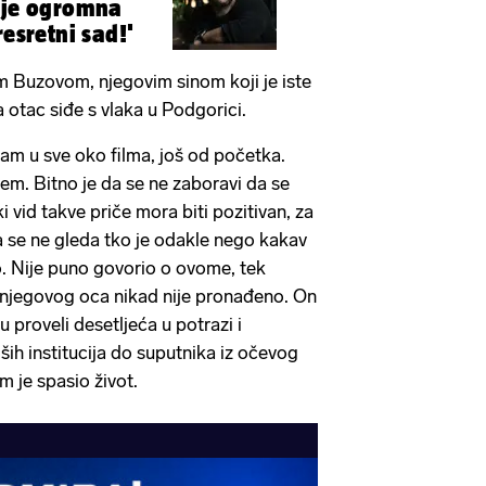
 je ogromna
resretni sad!'
 Buzovom, njegovim sinom koji je iste
 otac siđe s vlaka u Podgorici.
am u sve oko filma, još od početka.
em. Bitno je da se ne zaboravi da se
 vid takve priče mora biti pozitivan, za
 se ne gleda tko je odakle nego kakav
o. Nije puno govorio o ovome, tek
lo njegovog oca nikad nije pronađeno. On
u proveli desetljeća u potrazi i
ših institucija do suputnika iz očevog
m je spasio život.