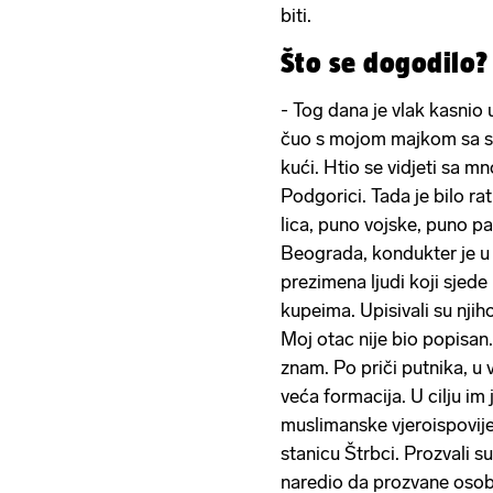
biti.
Što se dogodilo?
- Tog dana je vlak kasnio u 
čuo s mojom majkom sa sta
kući. Htio se vidjeti sa m
Podgorici. Tada je bilo ra
lica, puno vojske, puno pa
Beograda, kondukter je u p
prezimena ljudi koji sje
kupeima. Upisivali su njih
Moj otac nije bio popisan.
znam. Po priči putnika, u 
veća formacija. U cilju im 
muslimanske vjeroispovijes
stanicu Štrbci. Prozvali s
naredio da prozvane osobe