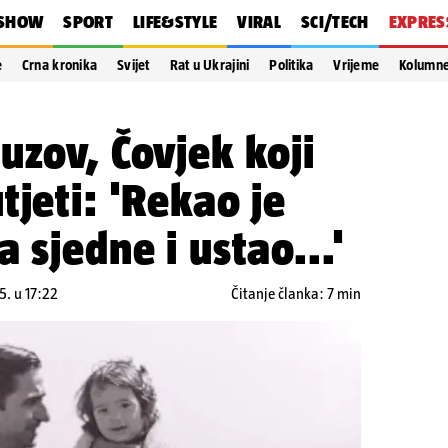
SHOW
SPORT
LIFE&STYLE
VIRAL
SCI/TECH
EXPRES
e
Crna kronika
Svijet
Rat u Ukrajini
Politika
Vrijeme
Kolumn
uzov, Čovjek koji
tjeti: 'Rekao je
 sjedne i ustao...'
5. u 17:22
Čitanje članka: 7 min