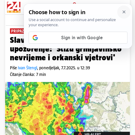
PRIJAVA
News
Komentari
23
PRIPAZITE!
Slavoncima na mobitele stiglo
upozorenje: 'Stižu grmljavinsko
nevrijeme i orkanski vjetrovi'
Piše
Ivan Štengl
,
ponedjeljak, 7.7.2025. u 12:39
Čitanje članka: 7 min