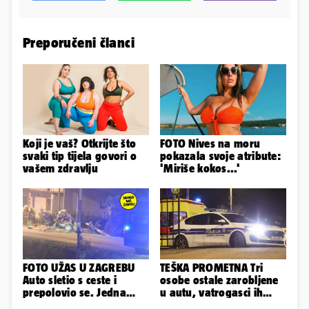
Preporučeni članci
Koji je vaš? Otkrijte što
FOTO Nives na moru
svaki tip tijela govori o
pokazala svoje atribute:
vašem zdravlju
'Miriše kokos...'
FOTO UŽAS U ZAGREBU
TEŠKA PROMETNA Tri
Auto sletio s ceste i
osobe ostale zarobljene
prepolovio se. Jedna
u autu, vatrogasci ih
osoba poginula!
spašavali