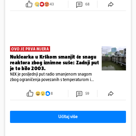
tamošnji liječnici ne vjeruju u oporavak: 'Imamo
43
68
72 sata'
OVO JE PRVA MJERA
Nuklearka u Krškom smanjit će snagu
reaktora zbog iznimne suše: Zadnji put
je to bilo 2003.
NEK je posljednji put radio smanjenom snagom
zbog ograničenja povezanih s temperaturom i
protokom rijeke Save 2003. godine, kada je
smanjenje snage bilo potrebno više od 90 dana.
8
59
Učitaj više