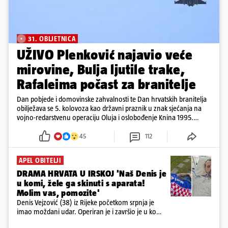
31. OBLJETNICA
UŽIVO Plenković najavio veće
mirovine, Bulja ljutile trake,
Rafaleima počast za branitelje
Dan pobjede i domovinske zahvalnosti te Dan hrvatskih branitelja
obilježava se 5. kolovoza kao državni praznik u znak sjećanja na
vojno-redarstvenu operaciju Oluja i oslobođenje Knina 1995.
godine
45
112
APEL OBITELJI
DRAMA HRVATA U IRSKOJ 'Naš Denis je
u komi, žele ga skinuti s aparata!
Molim vas, pomozite'
Denis Vejzović (38) iz Rijeke početkom srpnja je
imao moždani udar. Operiran je i završio je u komi.
Obitelj ga želi prebaciti u Hrvatsku, kažu kako