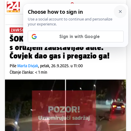
PRIJAVA
News
Komentari
73
ZAVRŠIO U PRITVORU
ŠOKANTNA SNIMKA U Poreču je
s oružjem zaustavljao aute.
Čovjek dao gas i pregazio ga!
Piše
Marta Divjak
,
petak, 26.9.2025. u 11:00
Čitanje članka: < 1 min