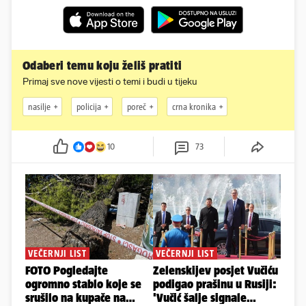
Odaberi temu koju želiš pratiti
Primaj sve nove vijesti o temi i budi u tijeku
nasilje
policija
poreč
crna kronika
10
73