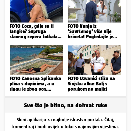
FOTO Coco, gdje su ti
FOTO Vanja iz
tangice? Supruga
'Savršenog' više nije
slavnog repera fotkala
brineta! Pogledajte je
se ispred auta i pokazala
sad
sve
FOTO Zanosna Splićanka
FOTO Uzvanici stižu na
pliva s dupinima, a u
Sinjsku alku: Bulj s
ringu je zbog oca.
porukom na majici
Nedavno se i zaručila...
Sve što je bitno, na dohvat ruke
Skini aplikaciju za najbolje iskustvo portala. Čitaj,
komentiraj i budi uvijek u toku s najnovijim vijestima.