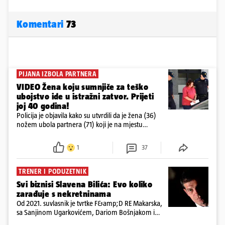
Komentari
73
PIJANA IZBOLA PARTNERA
VIDEO Žena koju sumnjiče za teško
ubojstvo ide u istražni zatvor. Prijeti
joj 40 godina!
Policija je objavila kako su utvrdili da je žena (36)
nožem ubola partnera (71) koji je na mjestu
preminuo. Imala je 2,03 promila. U nedjelju su je
ispitali i poslali u istražni zatvor
1
37
TRENER I PODUZETNIK
Svi biznisi Slavena Bilića: Evo koliko
zarađuje s nekretninama
Od 2021. suvlasnik je tvrtke F&amp;D RE Makarska,
sa Sanjinom Ugarkovićem, Dariom Bošnjakom i
Dobrislavom Hrkaćem. Tvrtka je registrirana za