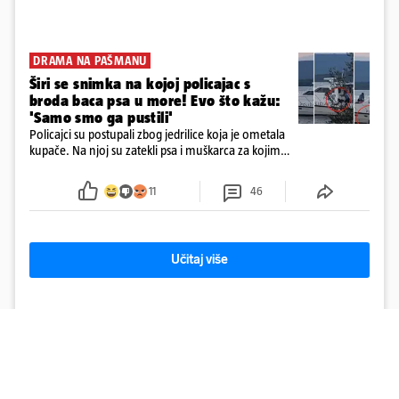
DRAMA NA PAŠMANU
Širi se snimka na kojoj policajac s
broda baca psa u more! Evo što kažu:
'Samo smo ga pustili'
Policajci su postupali zbog jedrilice koja je ometala
kupače. Na njoj su zatekli psa i muškarca za kojim
se od ranije trage. Muškarac je pružao otpor te su
ga uhitili, a psa je preuzeo komunalni redar
11
46
Učitaj više