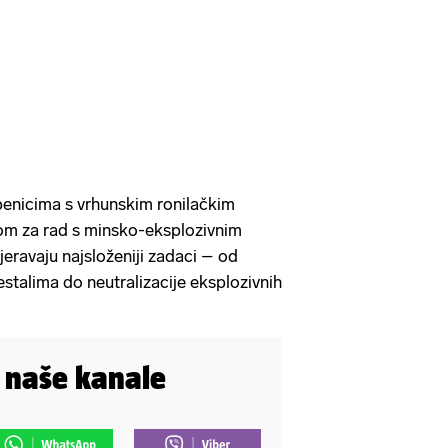
žbenicima s vrhunskim ronilačkim
ijom za rad s minsko-eksplozivnim
jeravaju najsloženiji zadaci – od
stalima do neutralizacije eksplozivnih
i naše kanale