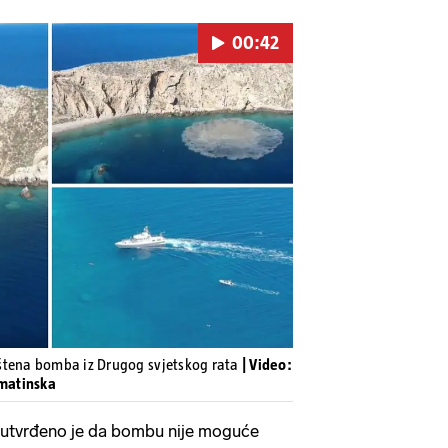
00:42
Pokretanje videa...
štena bomba iz Drugog svjetskog rata
| Video:
lmatinska
 utvrđeno je da bombu nije moguće