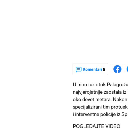
Komentari
8
U moru uz otok Palagruž
najvjerojatnije zaostala i
oko devet metara. Nakon 
specijalizirani tim protuek
i interventne policije iz Spl
POGLEDAJTE VIDEO