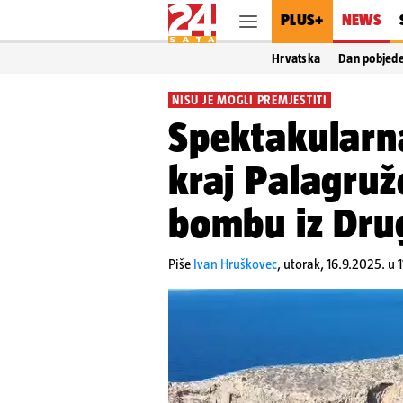
PLUS+
NEWS
Hrvatska
Dan pobjed
NISU JE MOGLI PREMJESTITI
Spektakularn
kraj Palagruže
bombu iz Dru
Piše
Ivan Hruškovec
,
utorak, 16.9.2025. u 1