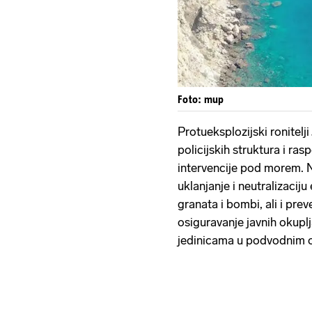
Foto: mup
Protueksplozijski ronitelji
policijskih struktura i r
intervencije pod morem. N
uklanjanje i neutralizacij
granata i bombi, ali i pre
osiguravanje javnih okupl
jedinicama u podvodnim 