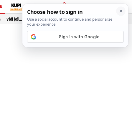
S
PRIJAVA
e
Vidi još…