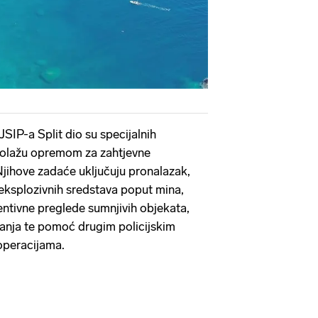
 JSIP-a Split dio su specijalnih
aspolažu opremom za zahtjevne
jihove zadaće uključuju pronalazak,
u eksplozivnih sredstava poput mina,
ventivne preglede sumnjivih objekata,
janja te pomoć drugim policijskim
operacijama.