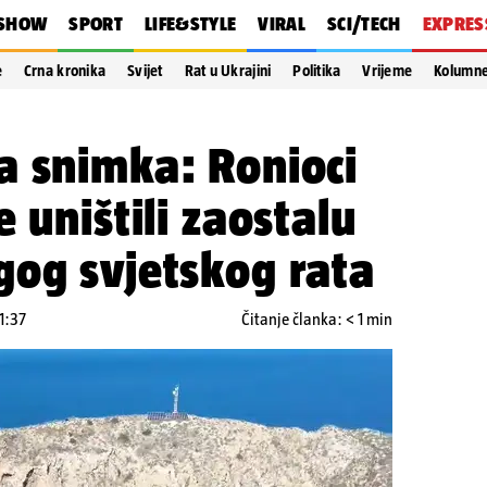
SHOW
SPORT
LIFE&STYLE
VIRAL
SCI/TECH
EXPRES
e
Crna kronika
Svijet
Rat u Ukrajini
Politika
Vrijeme
Kolumn
a snimka: Ronioci
 uništili zaostalu
gog svjetskog rata
1:37
Čitanje članka: < 1 min