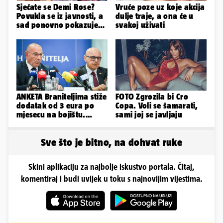
Sjećate se Demi Rose?
Vruće poze uz koje akcija
Povukla se iz javnosti, a
dulje traje, a ona će u
sad ponovno pokazuje
svakoj uživati
obline. Ovako izgleda
ANKETA Braniteljima stiže
FOTO Zgrozila bi Cro
dodatak od 3 eura po
Copa. Voli se šamarati,
mjesecu na bojištu.
sami joj se javljaju
Slažete li se s time?
Sve što je bitno, na dohvat ruke
Skini aplikaciju za najbolje iskustvo portala. Čitaj,
komentiraj i budi uvijek u toku s najnovijim vijestima.