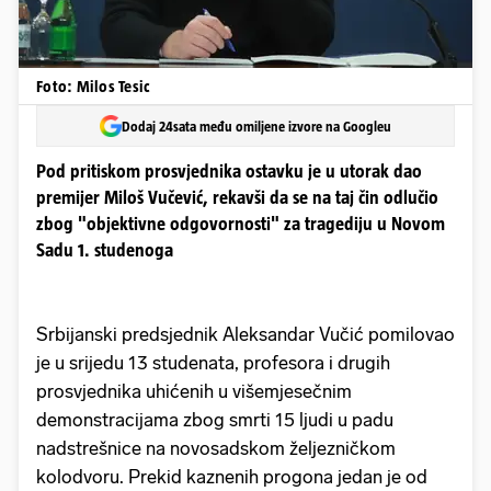
Foto: Milos Tesic
Dodaj 24sata među omiljene izvore na Googleu
Pod pritiskom prosvjednika ostavku je u utorak dao
premijer Miloš Vučević, rekavši da se na taj čin odlučio
zbog "objektivne odgovornosti" za tragediju u Novom
Sadu 1. studenoga
Srbijanski predsjednik Aleksandar Vučić pomilovao
je u srijedu 13 studenata, profesora i drugih
prosvjednika uhićenih u višemjesečnim
demonstracijama zbog smrti 15 ljudi u padu
nadstrešnice na novosadskom željezničkom
kolodvoru. Prekid kaznenih progona jedan je od