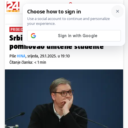
PRIJAVA
News
Komentari
15
PREKID PROGONA
Srbija: Aleksandar Vučić je
pomilovao uhićene studente
Piše
HINA
,
srijeda, 29.1.2025. u 19:10
Čitanje članka: < 1 min