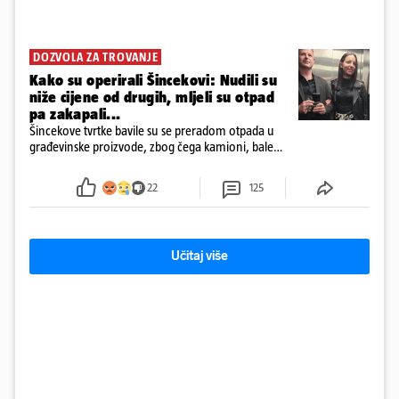
DOZVOLA ZA TROVANJE
Kako su operirali Šincekovi: Nudili su
niže cijene od drugih, mljeli su otpad
pa zakapali...
Šincekove tvrtke bavile su se preradom otpada u
građevinske proizvode, zbog čega kamioni, bale
plastike i samljeveni materijal dugo nisu izazivali
sumnju
22
125
Učitaj više