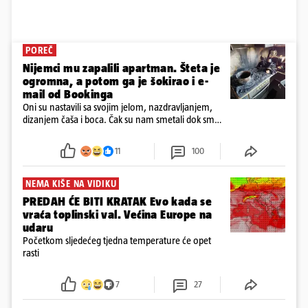
POREČ
Nijemci mu zapalili apartman. Šteta je
ogromna, a potom ga je šokirao i e-
mail od Bookinga
Oni su nastavili sa svojim jelom, nazdravljanjem,
dizanjem čaša i boca. Čak su nam smetali dok smo
u panici kupili crijeva kako bismo pokušali ugasiti
požar, rekao je vlasnik
11
100
NEMA KIŠE NA VIDIKU
PREDAH ĆE BITI KRATAK Evo kada se
vraća toplinski val. Većina Europe na
udaru
Početkom sljedećeg tjedna temperature će opet
rasti
7
27