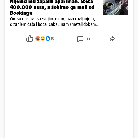
Nijemci mu zapalili apartman. Šteta
400.000 eura, a šokirao ga mail od
Bookinga
Oni su nastavili sa svojim jelom, nazdravljanjem,
dizanjem čaša i boca. Čak su nam smetali dok smo
u panici kupili crijeva kako bismo pokušali ugasiti
požar, rekao je vlasnik
10
58