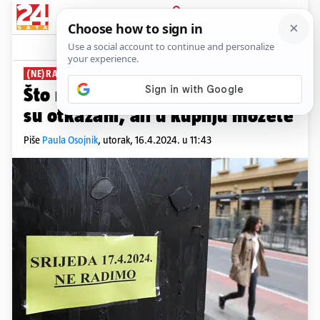
PRIJAVA
News
Komentari
4
(NE)RADNI DAN
Što radi na dan izbora? Pregledi
su otkazani, ali u kupnju možete
Piše
Paula Osojnik
,
utorak, 16.4.2024. u 11:43