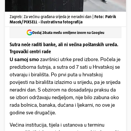
Zagreb: Za većinu građana srijeda je neradni dan |
Foto: Patrik
Macek/PIXSELL - ilustrativna fotografija
Dodaj 24sata među omiljene izvore na Googleu
Sutra neće raditi banke, ali ni većina poštanskih ureda.
Trgovački centri rade
U samoj smo
završnici utrke pred izbore. Počela je
predizborna šutnja, a sutra od 7 sati u Hrvatskoj se
otvaraju i birališta. Po prvi puta u hrvatskoj
povijesti na birališta izlazimo u srijedu, pa je srijeda
neradni dan. S obzirom na dosadašnju praksu da
se izbori održavaju nedjeljom, nije bilo zabuna oko
rada bolnica, banaka, dućana i ljekarni, no ove je
godine sve drugačije.
Većina institucija, tijela i ustanova u terminu