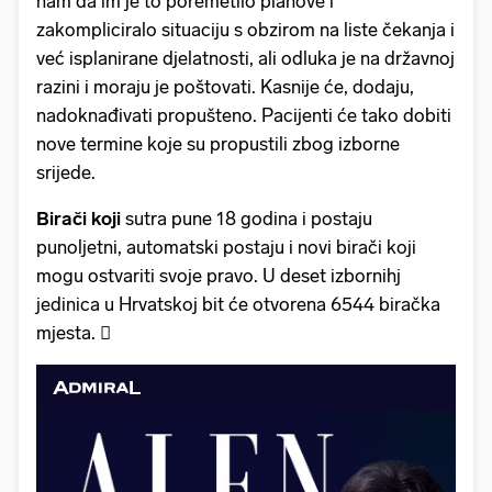
nam da im je to poremetilo planove i
zakompliciralo situaciju s obzirom na liste čekanja i
već isplanirane djelatnosti, ali odluka je na državnoj
razini i moraju je poštovati. Kasnije će, dodaju,
nadoknađivati propušteno. Pacijenti će tako dobiti
nove termine koje su propustili zbog izborne
srijede.
Birači koji
sutra pune 18 godina i postaju
punoljetni, automatski postaju i novi birači koji
mogu ostvariti svoje pravo. U deset izbornihj
jedinica u Hrvatskoj bit će otvorena 6544 biračka
mjesta. 