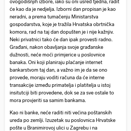
ovogodišnjih izbore, iako su oni usred tjedna, radit
će kao da je nedjelja. Izborni dan propisan je kao
neradni, a prema tumačenju Ministarstva
gospodarstva, koje je tražila Hrvatska obrtnička
komora, rad na taj dan dopušten je i nije kažnjiv.
Neki privatnici tako će dan ipak provesti radno.
Građani, nakon obavljanja svoje građanske
dužnosti, neće moći primjerice u poslovnice
banaka. Oni koji planiraju plaćanje internet
bankarstvom taj dan, a važno im je da se ono
provede, moraju voditi računa da će interne
transakcije između primatelja i platitelja u istoj
insitutciji biti provedene, dok se za sve ostale to
mora provjeriti sa samim bankama.
Kao ni banke, neće raditi niti većina poštanskih
ureda po zemlji. Izuzetak su poslovnica Hrvatske
pošte u Branimirovoj ulici u Zagrebu i na