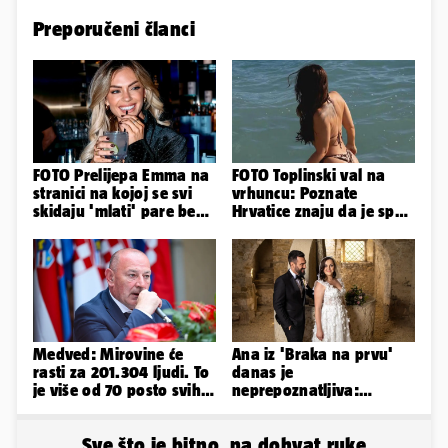
Preporučeni članci
FOTO Prelijepa Emma na
FOTO Toplinski val na
stranici na kojoj se svi
vrhuncu: Poznate
skidaju 'mlati' pare bez
Hrvatice znaju da je spas
'prodaje tijela'
u minijaturnom bikiniju
Medved: Mirovine će
Ana iz 'Braka na prvu'
rasti za 201.304 ljudi. To
danas je
je više od 70 posto svih
neprepoznatljiva:
branitelja
Odselila je iz Hrvatske, a
ovako sad izgleda
Sve što je bitno, na dohvat ruke