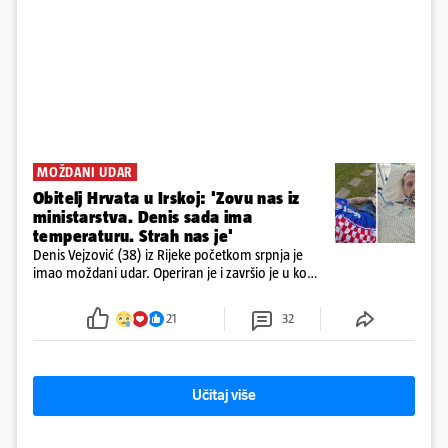
MOŽDANI UDAR
Obitelj Hrvata u Irskoj: 'Zovu nas iz
ministarstva. Denis sada ima
temperaturu. Strah nas je'
Denis Vejzović (38) iz Rijeke početkom srpnja je
imao moždani udar. Operiran je i završio je u komi.
Obitelj ga želi prebaciti u Hrvatsku, kažu kako
tamošnji liječnici ne vjeruju u oporavak: 'Imamo
21
32
72 sata'
Učitaj više