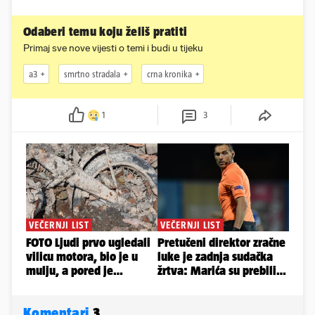
Odaberi temu koju želiš pratiti
Primaj sve nove vijesti o temi i budi u tijeku
a3
smrtno stradala
crna kronika
1
3
Komentari
3