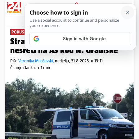
PRIJAVA
News
Komentari
3
POKUŠALI GA REANIMIRATI
Strava na A3! Jedan poginuli u
nesreći na A3 kod N. Gradiške
Piše
Veronika Miloševski
,
nedjelja, 31.8.2025. u 13:11
Čitanje članka: < 1 min