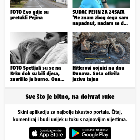
FOTO Evo gdje su
SUDAC PEJIN ZA 24SATA
pretukli Pejina
'Ne znam zbog čega sam
napadnut, nadam se da
će ih policija naći'
FOTO Spetljali su se na
Hitlerovi vojnici na dnu
Krku dok su bili djeca,
Dunava. Suša otkrila
završilo je burno. Ona
jezivu tajnu
sad želi 50 milijuna eura
Sve što je bitno, na dohvat ruke
Skini aplikaciju za najbolje iskustvo portala. Čitaj,
komentiraj i budi uvijek u toku s najnovijim vijestima.