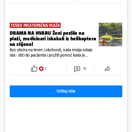
TEŠKO PRISTUPAČNA PLAŽA
DRAMA NA HVARU Ženi pozlilo na
plaži, medicinari iskakali iz helikoptera
na stijene!
Bez obzira na teren i okolnosti, naša misija ostaje
ista - stići do pacijenta i pružiti pomoć kada je
najpotrebnija - objavilo je Ministarstvo zdravstva na
Facebooku
2
19
Učitaj više