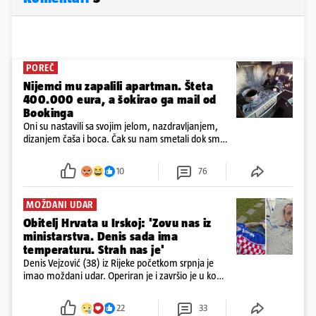
POREČ
Nijemci mu zapalili apartman. Šteta
400.000 eura, a šokirao ga mail od
Bookinga
Oni su nastavili sa svojim jelom, nazdravljanjem,
dizanjem čaša i boca. Čak su nam smetali dok smo
u panici kupili crijeva kako bismo pokušali ugasiti
požar, rekao je vlasnik
10
76
MOŽDANI UDAR
Obitelj Hrvata u Irskoj: 'Zovu nas iz
ministarstva. Denis sada ima
temperaturu. Strah nas je'
Denis Vejzović (38) iz Rijeke početkom srpnja je
imao moždani udar. Operiran je i završio je u komi.
Obitelj ga želi prebaciti u Hrvatsku, kažu kako
tamošnji liječnici ne vjeruju u oporavak: 'Imamo
22
33
72 sata'