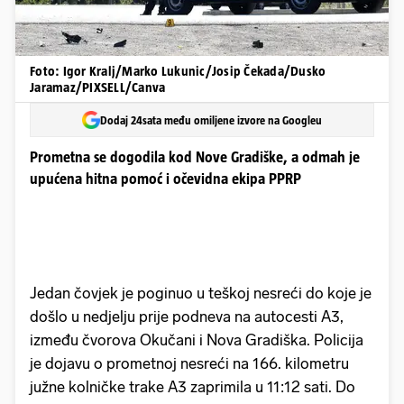
Foto: Igor Kralj/Marko Lukunic/Josip Čekada/Dusko
Jaramaz/PIXSELL/Canva
Dodaj 24sata među omiljene izvore na Googleu
Prometna se dogodila kod Nove Gradiške, a odmah je
upućena hitna pomoć i očevidna ekipa PPRP
Jedan čovjek je poginuo u teškoj nesreći do koje je
došlo u nedjelju prije podneva na autocesti A3,
između čvorova Okučani i Nova Gradiška. Policija
je dojavu o prometnoj nesreći na 166. kilometru
južne kolničke trake A3 zaprimila u 11:12 sati. Do