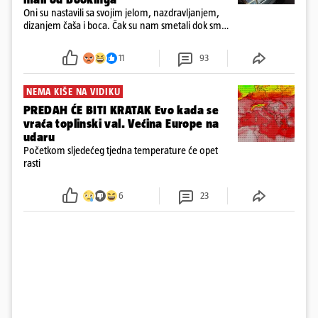
Oni su nastavili sa svojim jelom, nazdravljanjem,
dizanjem čaša i boca. Čak su nam smetali dok smo
u panici kupili crijeva kako bismo pokušali ugasiti
požar, rekao je vlasnik
11
93
NEMA KIŠE NA VIDIKU
PREDAH ĆE BITI KRATAK Evo kada se
vraća toplinski val. Većina Europe na
udaru
Početkom sljedećeg tjedna temperature će opet
rasti
6
23