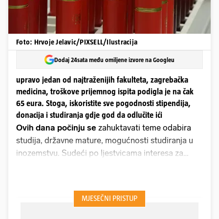
Foto: Hrvoje Jelavic/PIXSELL/Ilustracija
Dodaj 24sata među omiljene izvore na Googleu
upravo jedan od najtraženijih fakulteta, zagrebačka
medicina, troškove prijemnog ispita podigla je na čak
65 eura. Stoga, iskoristite sve pogodnosti stipendija,
donacija i studiranja gdje god da odlučite ići
Ovih dana počinju se
zahuktavati teme odabira
studija, državne mature, mogućnosti studiranja u
inozemstvu. Sudeći po ljestvicama interesa za
studijske programe, situacija neće biti značajno
drugačija nego prethodnih godina. Logopedija
Edukacijsko-rehabilitacijskog fakulteta u Zagrebu,
Sestrinstvo na zagrebačkom Zdravstvenom
veleučilištu, psihologija na Filozofskom fakultetu.