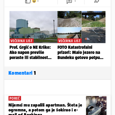
1
1
Komentari
1
POREČ
Nijemci mu zapalili apartman. Šteta je
ogromna, a potom ga je šokirao i e-
mail od Bookinga