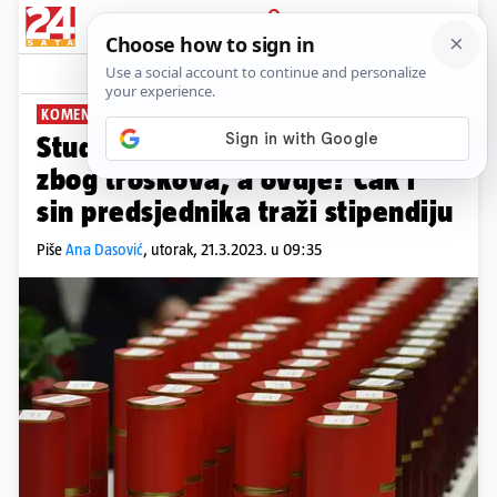
PRIJAVA
News
Komentari
1
KOMENTIRA ANA DASOVIĆ
PLUS+
Studenti u EU sve više grcaju
zbog troškova, a ovdje? Čak i
sin predsjednika traži stipendiju
Piše
Ana Dasović
,
utorak, 21.3.2023. u 09:35