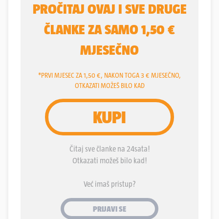
Među najtraženije ovaj se mjesec probila i
Aeronautika - modul vojni pilot Prometnog
fakulteta u Zagrebu. No to su omjeri prema
interesu na relativno mali broj mjesta. Najbolji
maturanti i ove će godine, izgledno je, upisivati
FER, medicinu i farmaciju, ekonomija je uvijek
popularna, a sve više ih bira studije u inozemstvu.
No zanimljiv je i rastući trend stranih studenata u
našoj zemlji. Ove akademske godine studij u
Hrvatskoj upisalo ih je 1715, a to je 20 posto više u
odnosu na godinu prije. Jedan od razloga za odabir
studija ovdje, kažu studenti, je i to što Hrvatska u
odnosu na neke druge zemlje nije skupa. Studij
postaje sve ozbiljnija financijska stavka, pa je
veliko istraživanje u Velikoj Britaniji pokazalo kako
u grupi 24 najelitnija tamošnja sveučilišta svaki peti
student odustaje od studija zbog previsokih