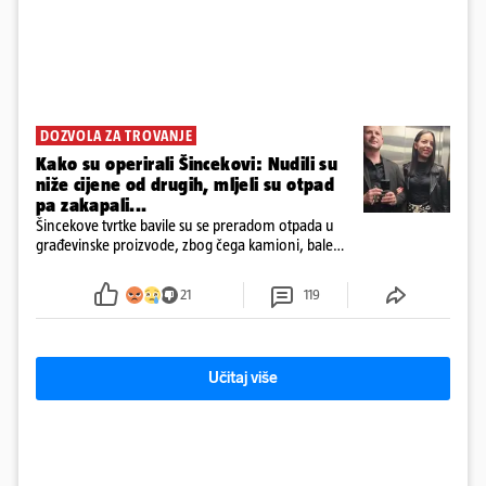
DOZVOLA ZA TROVANJE
Kako su operirali Šincekovi: Nudili su
niže cijene od drugih, mljeli su otpad
pa zakapali...
Šincekove tvrtke bavile su se preradom otpada u
građevinske proizvode, zbog čega kamioni, bale
plastike i samljeveni materijal dugo nisu izazivali
sumnju
21
119
Učitaj više