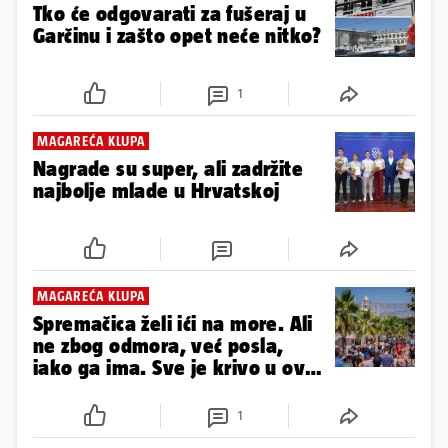
Tko će odgovarati za fušeraj u
Garčinu i zašto opet neće nitko?
1
MAGAREĆA KLUPA
Nagrade su super, ali zadržite
najbolje mlade u Hrvatskoj
MAGAREĆA KLUPA
Spremačica želi ići na more. Ali
ne zbog odmora, već posla,
iako ga ima. Sve je krivo u ovoj
priči
1