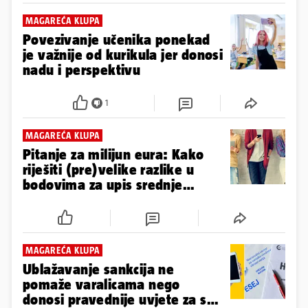
MAGAREĆA KLUPA
Povezivanje učenika ponekad
je važnije od kurikula jer donosi
nadu i perspektivu
1
MAGAREĆA KLUPA
Pitanje za milijun eura: Kako
riješiti (pre)velike razlike u
bodovima za upis srednje
škole?
MAGAREĆA KLUPA
Ublažavanje sankcija ne
pomaže varalicama nego
donosi pravednije uvjete za sve