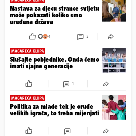
Nastava za djecu strance svijetu
može pokazati koliko smo
uređena država
4
3
MAGAREĆA KLUPA
Slušajte pobjednike. Onda ćemo
imati sjajne generacije
1
MAGAREĆA KLUPA
Politika za mlade tek je oruđe
velikih igrača, to treba mijenjati