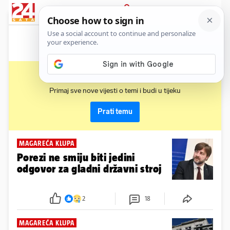
News
Show
Sport
Life&style
Video
Express
PRIJAVA
magareća klupa
Primaj sve nove vijesti o temi i budi u tijeku
Prati temu
MAGAREĆA KLUPA
Porezi ne smiju biti jedini
odgovor za gladni državni stroj
2
18
MAGAREĆA KLUPA