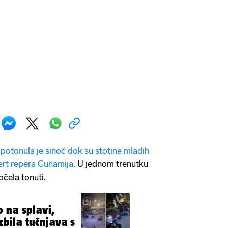
 potonula je sinoć dok su stotine mladih
cert repera Cunamija.
U jednom trenutku
očela tonuti.
 na splavi,
Izbila tučnjava s