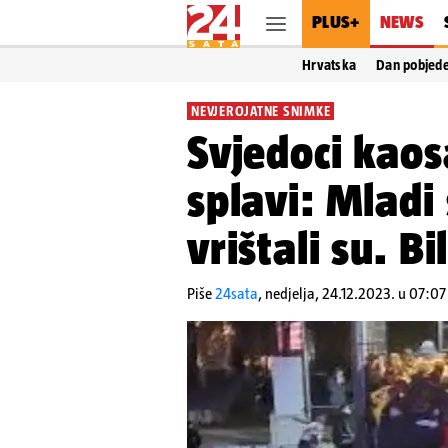
PLUS+
NEWS
Hrvatska
Dan pobjed
NEVJEROJATNE SNIMKE
Svjedoci kao
splavi: Mladi
vrištali su. Bi
Piše
24sata
,
nedjelja, 24.12.2023. u 07:07