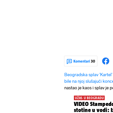
Komentari
30
Beogradska splav 'Kartel'
bile na njoj slušajući kon
nastao je kaos i splav je p
UŽAS U BEOGRADU
VIDEO Stampedo
stotine u vodi: 