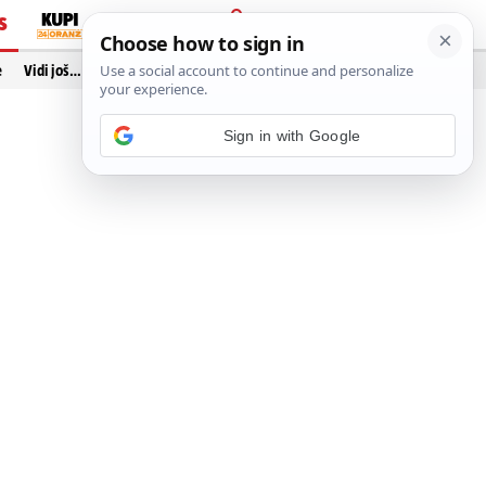
S
PRIJAVA
e
Vidi još…
Sign in with Google