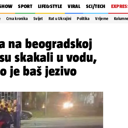
SHOW
SPORT
LIFE&STYLE
VIRAL
SCI/TECH
EXPRES
e
Crna kronika
Svijet
Rat u Ukrajini
Politika
Vrijeme
Kolumn
sa na beogradskoj
 su skakali u vodu,
lo je baš jezivo