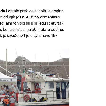
lda
i ostale preživjele ispituje obalna
ko od njih još nije javno komentirao
ijalni ronioci su u srijedu i četvrtak
a, koji se nalazi na 50 metara dubine,
ak je izvađeno tijelo Lynchove 18-