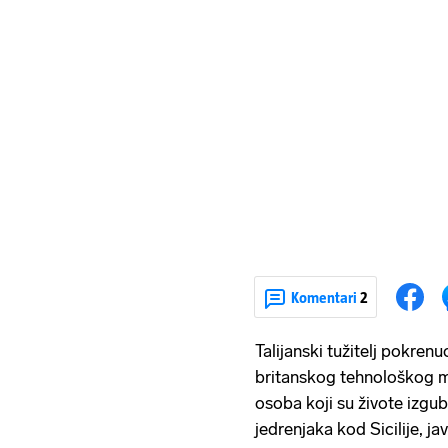
Komentari
2
Talijanski tužitelj pokrenu
britanskog tehnološkog
osoba koji su živote izgu
jedrenjaka kod Sicilije, ja