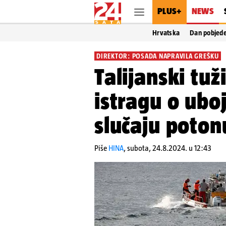
PLUS+
NEWS
Hrvatska
Dan pobjed
DIREKTOR: POSADA NAPRAVILA GREŠKU
Talijanski tuži
istragu o ubo
slučaju poton
Piše
HINA
,
subota, 24.8.2024. u 12:43