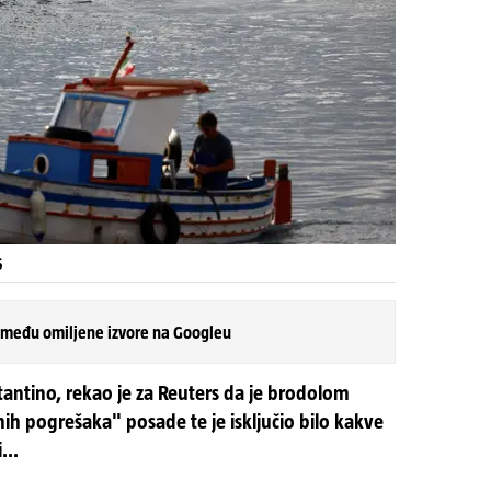
S
 među omiljene izvore na Googleu
tantino, rekao je za Reuters da je brodolom
ih pogrešaka" posade te je isključio bilo kakve
...