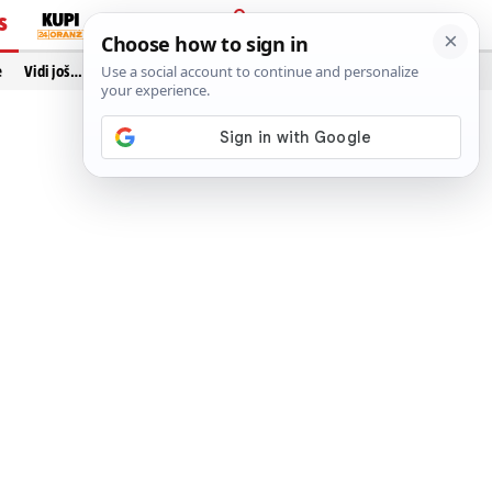
S
PRIJAVA
e
Vidi još…