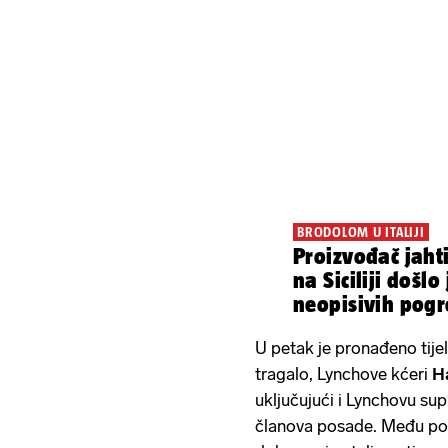
BRODOLOM U ITALIJI
Proizvođač jaht
na Siciliji došlo
neopisivih pog
U petak je pronađeno tije
tragalo, Lynchove kćeri
H
uključujući i Lynchovu su
članova posade. Među pog