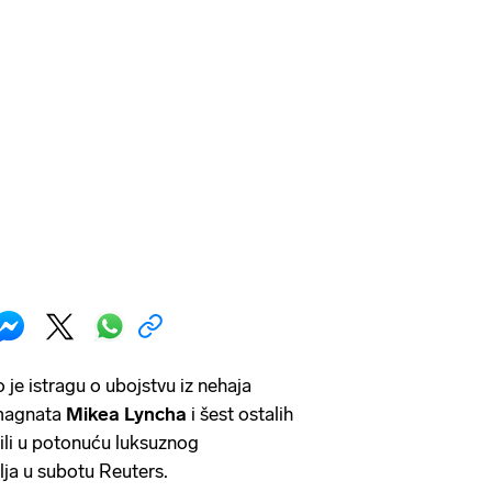
o je istragu o ubojstvu iz nehaja
 magnata
Mikea Lyncha
i šest ostalih
bili u potonuću luksuznog
vlja u subotu Reuters.