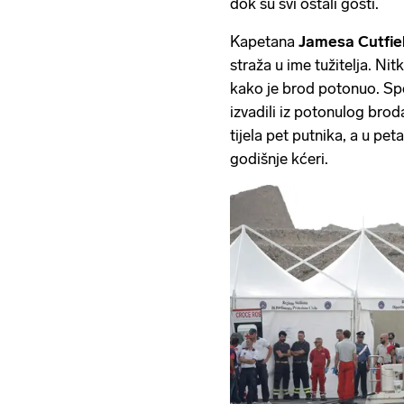
dok su svi ostali gosti.
Kapetana
Jamesa Cutfie
straža u ime tužitelja. Nit
kako je brod potonuo. Spec
izvadili iz potonulog brod
tijela pet putnika, a u pet
godišnje kćeri.