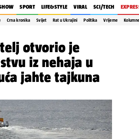
SHOW
SPORT
LIFE&STYLE
VIRAL
SCI/TECH
EXPRES
e
Crna kronika
Svijet
Rat u Ukrajini
Politika
Vrijeme
Kolumn
telj otvorio je
jstvu iz nehaja u
uća jahte tajkuna