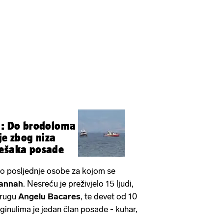
i: Do brodoloma
 je zbog niza
rešaka posade
lo posljednje osobe za kojom se
annah
. Nesreću je preživjelo 15 ljudi,
prugu
Angelu Bacares
, te devet od 10
inulima je jedan član posade - kuhar,