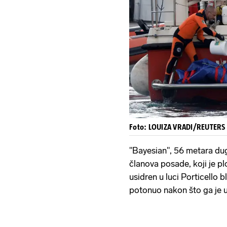
Foto: LOUIZA VRADI/REUTERS
"Bayesian", 56 metara dug
članova posade, koji je p
usidren u luci Porticello 
potonuo nakon što ga je u