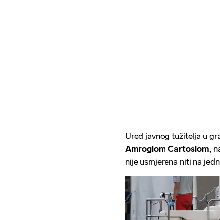
Ured javnog tužitelja u gr
Amrogiom Cartosiom,
na
nije usmjerena niti na je