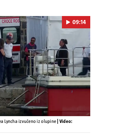
09:14
Pokretanje videa...
ea Lyncha izvučeno iz olupine
| Video: