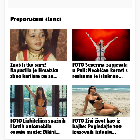
Preporučeni članci
Znaš li tko sam?
FOTO Severina zapjevala
Napustila je Hrvatsku
u Puli: Neobičan korzet s
zbog karijere pa se
resicama je istaknuo
zaljubila u 15 godina
njezine vitke noge...
starijeg
FOTO Ljubiteljica snažnih
FOTO Živi život kao iz
i brzih automobila
bajke: Pogledajte 100
osvaja mreže: Bikini
izazovnih izdanja
spaja s konjskim
Ronaldove Georgine