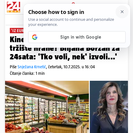
PRIJAVA
News
Komentari
25
'IZ EUROPE ZA EUROPU'
Kineski Temu ulazi na europsko
tržište hrane? Biljana Borzan za
24sata: 'Tko voli, nek' izvoli...'
Piše
Snježana Krnetić
,
četvrtak, 10.7.2025. u 16:04
Čitanje članka: 1 min