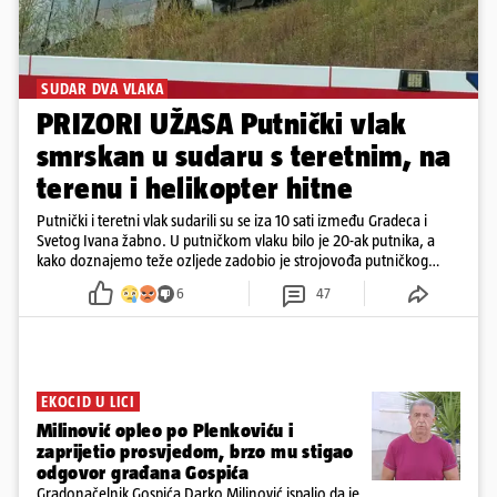
SUDAR DVA VLAKA
PRIZORI UŽASA Putnički vlak
smrskan u sudaru s teretnim, na
terenu i helikopter hitne
Putnički i teretni vlak sudarili su se iza 10 sati između Gradeca i
Svetog Ivana žabno. U putničkom vlaku bilo je 20-ak putnika, a
kako doznajemo teže ozljede zadobio je strojovođa putničkog
vlaka. Zatvoren je promet, a fotoreporteri Prigorskog objavili su
6
47
prve snimke s mjesta sudara
EKOCID U LICI
Milinović opleo po Plenkoviću i
zaprijetio prosvjedom, brzo mu stigao
odgovor građana Gospića
Gradonačelnik Gospića Darko Milinović ispalio da je