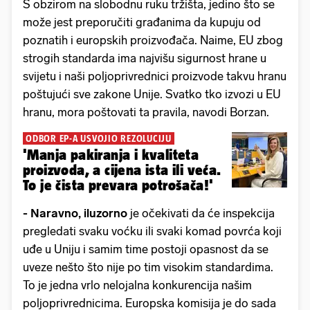
S obzirom na slobodnu ruku tržišta, jedino što se
može jest preporučiti građanima da kupuju od
poznatih i europskih proizvođača. Naime, EU zbog
strogih standarda ima najvišu sigurnost hrane u
svijetu i naši poljoprivrednici proizvode takvu hranu
poštujući sve zakone Unije. Svatko tko izvozi u EU
hranu, mora poštovati ta pravila, navodi Borzan.
ODBOR EP-A USVOJIO REZOLUCIJU
'Manja pakiranja i kvaliteta
proizvoda, a cijena ista ili veća.
To je čista prevara potrošača!'
-
Naravno, iluzorno
je očekivati da će inspekcija
pregledati svaku voćku ili svaki komad povrća koji
uđe u Uniju i samim time postoji opasnost da se
uveze nešto što nije po tim visokim standardima.
To je jedna vrlo nelojalna konkurencija našim
poljoprivrednicima. Europska komisija je do sada