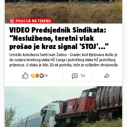
POLICIJA NA TERENU
VIDEO Predsjednik Sindikata:
"Neslužbeno, teretni vlak
prošao je kroz signal 'STOJ'..."
Između kolodvora Sveti Ivan Žabno - Gradec kod Bjelovara došlo je
do sudara teretnog vlaka HŽ Carga i putničkog vlaka HŽ putničkog
prijevoza. U vlaku je bilo 20-ak putnika, teže je ozlijeđen strojovođa
18
155