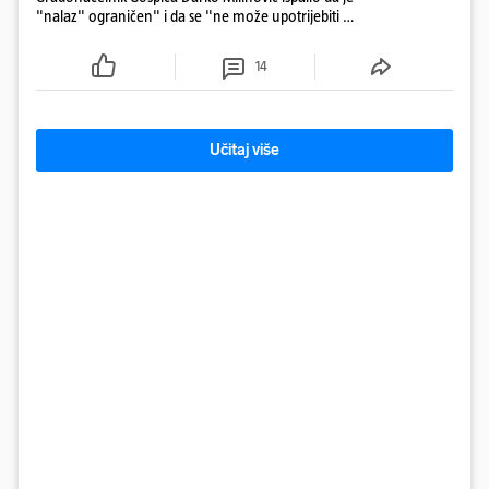
"nalaz" ograničen" i da se "ne može upotrijebiti za
sudske sporove". Građani Gospića ga podsjetili da
ga je naručio Uskok i da je dio spisa
14
Učitaj više