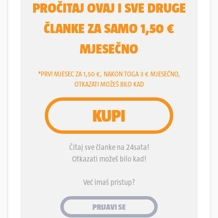
medicinu. Međutim, na Facebook stranici "Hitna
uživo 194" izašla je neki dan objava iz koje je
vidljivo da nova vozila Zavoda za hitnu medicinu
Primorsko-goranske županije stoje na livadi.