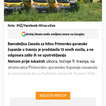
Foto: PGŽ/Facebook Hitna uživo
Dodaj 24sata među omiljene izvore na Googleu
Ravnateljica Zavoda za hitnu Primorsko-goranske
županije u travnju je predstavila 13 novih vozila, a ne
odgovara zašto ih ne upotrebljavaju
Netom prije lokalnih
izbora,
točnije 9. travnja, na
stranicama Primorsko-goranske županije osvanulo
je priopćenje da su tadašnji zamjenik župana Vojko
Braut, sadašnja pročelnica Upravnog odjela za
zdravstvo Vesna Čavar i ravnateljica Zavoda za
hitnu medicinu PGŽ-a Senka Kajčić na prostoru
budućeg Zdravstvenog centra Rujevica predstavili
još 13 novih vozila namijenjenih Zavodu za hitnu