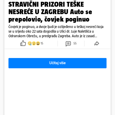
STRAVIČNI PRIZORI TEŠKE
NESREĆE U ZAGREBU Auto se
prepolovio, čovjek poginuo
Čovjek je poginuo, a dvoje ljudi je ozlijeđeno u teškoj nesreći koja
se u srijedu oko 22 sata dogodila u Ulici dr. Luje Naletilića u
Odranskom Obrežu, u predgrađu Zagreba. Auto je iz zasad
neutvrđenih razloga sletio s kolnika, a od siline udara vozilo se
15
55
prepolovilo.
Učitaj više