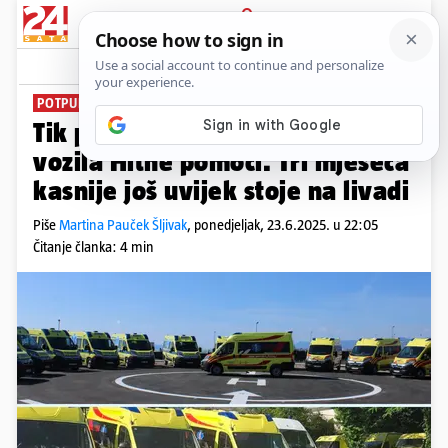
PRIJAVA
News
Komentari
51
POTPUNI APSURD
PLUS+
Tik pred izbore predstavili nova
vozila Hitne pomoći. Tri mjeseca
kasnije još uvijek stoje na livadi
Piše
Martina Pauček Šljivak
,
ponedjeljak, 23.6.2025. u 22:05
Čitanje članka: 4 min