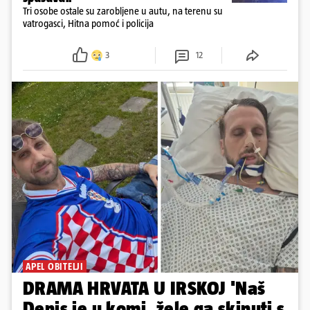
Tri osobe ostale su zarobljene u autu, na terenu su
vatrogasci, Hitna pomoć i policija
3
12
APEL OBITELJI
DRAMA HRVATA U IRSKOJ 'Naš
Denis je u komi, žele ga skinuti s