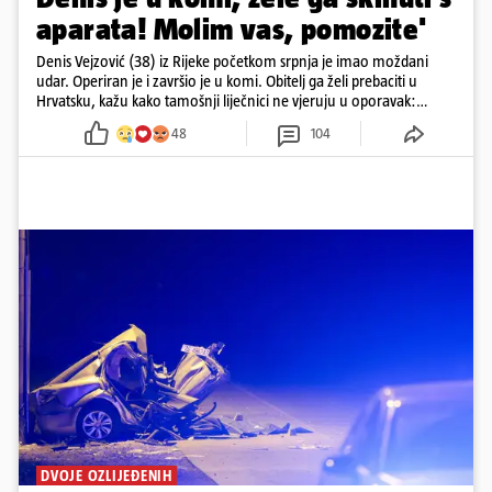
aparata! Molim vas, pomozite'
Denis Vejzović (38) iz Rijeke početkom srpnja je imao moždani
udar. Operiran je i završio je u komi. Obitelj ga želi prebaciti u
Hrvatsku, kažu kako tamošnji liječnici ne vjeruju u oporavak:
'Imamo 72 sata'
48
104
DVOJE OZLIJEĐENIH