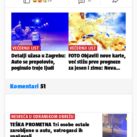
29
51
Komentari
51
NESREĆA U ODRANSKOM OBREŽU
TEŠKA PROMETNA Tri osobe ostale
zarobljene u autu, vatrogasci ih
spašavali