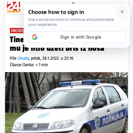
PRIJAVA
News
Komentari
12
INCIDENT U SRBIJI
Tinejdžer napao pedijatra jer
mu je htio uzeti bris iz nosa
Piše
24sata
,
petak, 28.1.2022. u 23:16
Čitanje članka: < 1 min