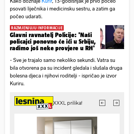
Kako doznaje
Kurir
, 13-godišnjak je prvo počeo
psovati liječnika i medicinsku sestru, a zatim ga
počeo udarati.
RAZMJENJUJU INFORMACIJE
Glavni ravnatelj Policije: 'Naši
policajci ponovno će ići u Srbiju,
radimo još neke provjere u RH'
- Sve je trajalo samo nekoliko sekundi. Vatra su
bila otvorena pa su incident gledala i slušala druga
bolesna djeca i njihovi roditelji - ispričao je izvor
Kuriru.