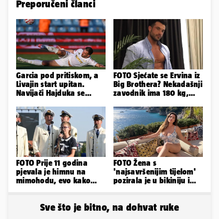
Preporučeni članci
Garcia pod pritiskom, a
FOTO Sjećate se Ervina iz
Livajin start upitan.
Big Brothera? Nekadašnji
Navijači Hajduka se
zavodnik ima 180 kg,
nadaju da neće biti
evo kako izgleda
straha
FOTO Prije 11 godina
FOTO Žena s
pjevala je himnu na
'najsavršenijim tijelom'
mimohodu, evo kako
pozirala je u bikiniju i
danas izgleda Mia
pokazala svoje bujne
Negovetić
obline...
Sve što je bitno, na dohvat ruke