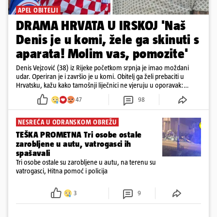
APEL OBITELJI
DRAMA HRVATA U IRSKOJ 'Naš
Denis je u komi, žele ga skinuti s
aparata! Molim vas, pomozite'
Denis Vejzović (38) iz Rijeke početkom srpnja je imao moždani
udar. Operiran je i završio je u komi. Obitelj ga želi prebaciti u
Hrvatsku, kažu kako tamošnji liječnici ne vjeruju u oporavak:
'Imamo 72 sata'
47
98
NESREĆA U ODRANSKOM OBREŽU
TEŠKA PROMETNA Tri osobe ostale
zarobljene u autu, vatrogasci ih
spašavali
Tri osobe ostale su zarobljene u autu, na terenu su
vatrogasci, Hitna pomoć i policija
3
9