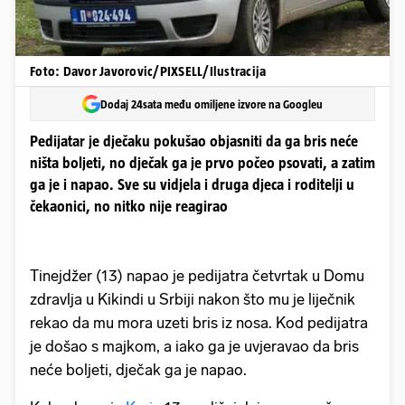
Foto: Davor Javorovic/PIXSELL/Ilustracija
Dodaj 24sata među omiljene izvore na Googleu
Pedijatar je dječaku pokušao objasniti da ga bris neće
ništa boljeti, no dječak ga je prvo počeo psovati, a zatim
ga je i napao. Sve su vidjela i druga djeca i roditelji u
čekaonici, no nitko nije reagirao
Tinejdžer (13) napao je pedijatra četvrtak u Domu
zdravlja u Kikindi u Srbiji nakon što mu je liječnik
rekao da mu mora uzeti bris iz nosa. Kod pedijatra
je došao s majkom, a iako ga je uvjeravao da bris
neće boljeti, dječak ga je napao.