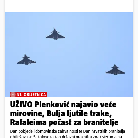
31. OBLJETNICA
UŽIVO Plenković najavio veće
mirovine, Bulja ljutile trake,
Rafaleima počast za branitelje
Dan pobjede i domovinske zahvalnosti te Dan hrvatskih branitelja
obilježava se 5. kolovoza kao državni praznik u znak sjećanja na