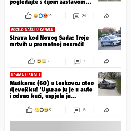
pogledajte s čijom zastavom...
10
24
VOZILO NAŠLI U KANALU
Strava kod Novog Sada: Troje
mrtvih u prometnoj nesreći!
3
2
DRAMA U SRBIJI
Muškarac (60) u Leskovcu oteo
djevojčicu! 'Ugurao ju je u auto
i odveo kući, uspjela je
pobjeći...'
5
18