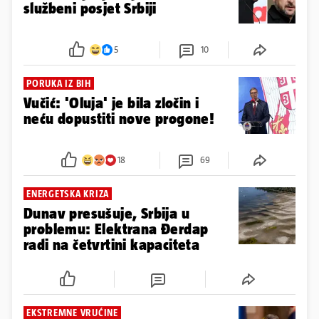
službeni posjet Srbiji
5
10
PORUKA IZ BIH
Vučić: 'Oluja' je bila zločin i
neću dopustiti nove progone!
18
69
ENERGETSKA KRIZA
Dunav presušuje, Srbija u
problemu: Elektrana Đerdap
radi na četvrtini kapaciteta
EKSTREMNE VRUĆINE