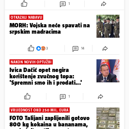
1
OTKAZALI NABAVU
MORH: Vojska neće spavati na
srpskim madracima
3
14
NAKON NOVIH OPTUŽBI
Ivica Dačić opet negira
korištenje zvučnog topa:
'Spremni smo ih i prodati...'
1
VRIJEDNOST OKO 250 MIL. EURA
FOTO Talijani zaplijenili gotovo
800 kg kokaina u bananama,