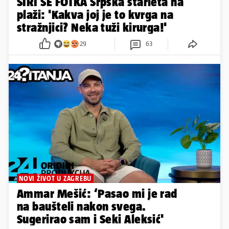
ŠIRI SE FOTKA Srpska starleta na
plaži: 'Kakva joj je to kvrga na
stražnjici? Neka tuži kirurga!'
29
63
NOVI ŽIVOT U ZAGREBU
Ammar Mešić: ‘Pasao mi je rad
na baušteli nakon svega.
Sugerirao sam i Seki Aleksić'