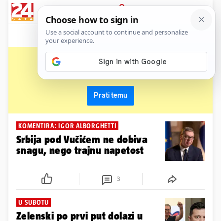
News
Show
Sport
Life&style
Video
Express
PRIJAVA
srbija
Primaj sve nove vijesti o temi i budi u tijeku
Prati temu
KOMENTIRA: IGOR ALBORGHETTI
Srbija pod Vučićem ne dobiva
snagu, nego trajnu napetost
3
U SUBOTU
Zelenski po prvi put dolazi u