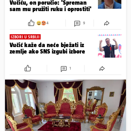
Vučiću, on poručio: 'Spreman
sam mu pružiti ruku i oprostiti'
4
9
IZBORI U SRBIJI
Vučić kaže da neće bježati iz
zemlje ako SNS izgubi izbore
1