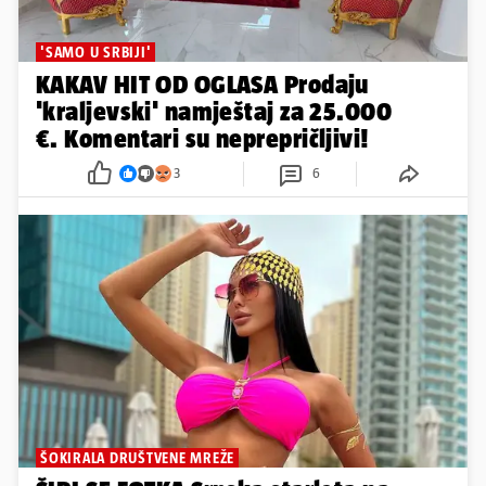
'SAMO U SRBIJI'
KAKAV HIT OD OGLASA Prodaju
'kraljevski' namještaj za 25.000
€. Komentari su neprepričljivi!
3
6
ŠOKIRALA DRUŠTVENE MREŽE