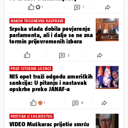
1
1
NAKON TRODNEVNE RASPRAVE
Srpska vlada dobila povjerenje
parlamenta, ali i dalje se ne zna
termin prijevremenih izbora
2
PRED ISTEKOM LICENCE
NIS opet traži odgodu američkih
sankcija: U pitanju i nastavak
opskrbe preko JANAF-a
1
9
PATETIKA U SUSJEDSTVU
VIDEO Muškarac prijetio smrću