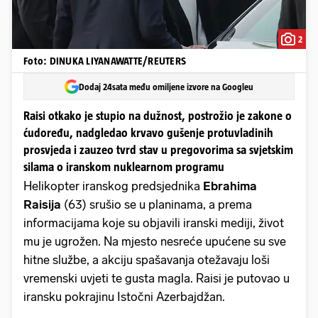
2
Foto: DINUKA LIYANAWATTE/REUTERS
Dodaj 24sata među omiljene izvore na Googleu
Raisi otkako je stupio na dužnost, postrožio je zakone o
ćudoređu, nadgledao krvavo gušenje protuvladinih
prosvjeda i zauzeo tvrd stav u pregovorima sa svjetskim
silama o iranskom nuklearnom programu
Helikopter iranskog predsjednika
Ebrahima
Raisija
(63)
srušio se u planinama, a prema
informacijama koje su objavili iranski mediji, život
mu je ugrožen. Na mjesto nesreće upućene su sve
hitne službe, a akciju spašavanja otežavaju loši
vremenski uvjeti te gusta magla. Raisi je putovao u
iransku pokrajinu Istočni Azerbajdžan.