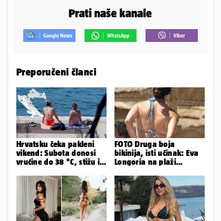
Prati naše kanale
Preporučeni članci
Hrvatsku čeka pakleni
FOTO Druga boja
vikend: Subota donosi
bikinija, isti učinak: Eva
vrućine do 38 °C, stižu i
Longoria na plaži
grmljavinski pljuskovi
pipkala svoje zanosne
obline