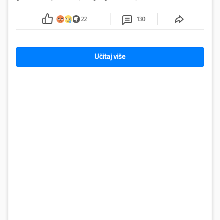
plastike i samljeveni materijal dugo nisu izazivali
sumnju
22
130
Učitaj više