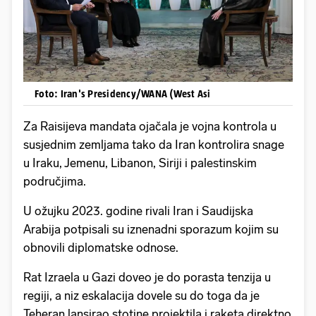
Foto: Iran's Presidency/WANA (West Asi
Za Raisijeva mandata ojačala je vojna kontrola u
susjednim zemljama tako da Iran kontrolira snage
u Iraku, Jemenu, Libanon, Siriji i palestinskim
područjima.
U ožujku 2023. godine rivali Iran i Saudijska
Arabija potpisali su iznenadni sporazum kojim su
obnovili diplomatske odnose.
Rat Izraela u Gazi doveo je do porasta tenzija u
regiji, a niz eskalacija dovele su do toga da je
Teheran lansirao stotine projektila i raketa direktno