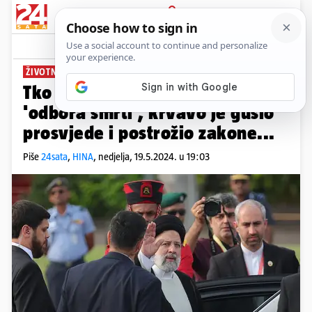
PRIJAVA
News
Komentari
9
ŽIVOTNO UGROŽEN NAKON NESREĆE
Tko je prvi čovjek Irana? Dio je
'odbora smrti', krvavo je gušio
prosvjede i postrožio zakone...
Piše
24sata
,
HINA
,
nedjelja, 19.5.2024. u 19:03