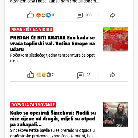
dizanjem čaša i boca. Čak su nam smetali dok smo
u panici kupili crijeva kako bismo pokušali ugasiti
požar, rekao je vlasnik
11
100
NEMA KIŠE NA VIDIKU
PREDAH ĆE BITI KRATAK Evo kada se
vraća toplinski val. Većina Europe na
udaru
Početkom sljedećeg tjedna temperature će opet
rasti
7
28
DOZVOLA ZA TROVANJE
Kako su operirali Šincekovi: Nudili su
niže cijene od drugih, mljeli su otpad
pa zakapali...
Šincekove tvrtke bavile su se preradom otpada u
građevinske proizvode, zbog čega kamioni, bale