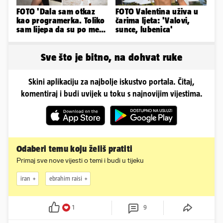
FOTO 'Dala sam otkaz
FOTO Valentina uživa u
kao programerka. Toliko
čarima ljeta: 'Valovi,
sam lijepa da su po meni
sunce, lubenica'
napravili lutku'
Sve što je bitno, na dohvat ruke
Skini aplikaciju za najbolje iskustvo portala. Čitaj,
komentiraj i budi uvijek u toku s najnovijim vijestima.
Odaberi temu koju želiš pratiti
Primaj sve nove vijesti o temi i budi u tijeku
iran
ebrahim raisi
1
9