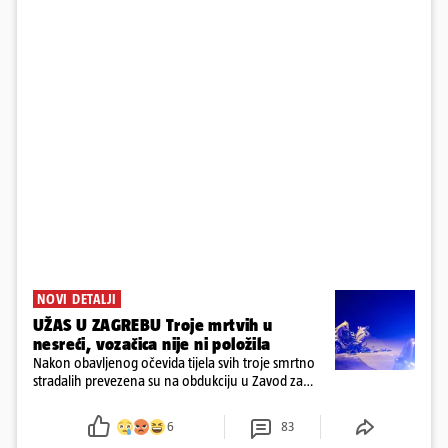
NOVI DETALJI
UŽAS U ZAGREBU Troje mrtvih u
nesreći, vozačica nije ni položila
Nakon obavljenog očevida tijela svih troje smrtno
stradalih prevezena su na obdukciju u Zavod za
sudsku medicinu i kriminalistiku u Zagrebu, a
policija nastavlja kriminalističko istraživanje
6
83