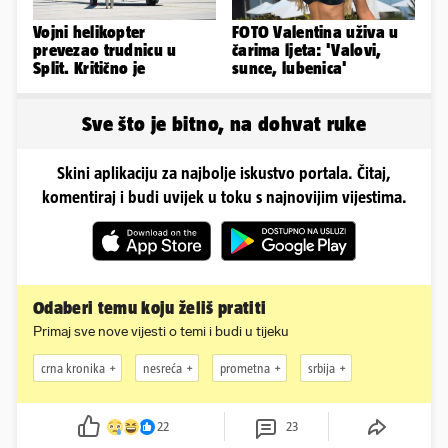
Vojni helikopter
FOTO Valentina uživa u
prevezao trudnicu u
čarima ljeta: 'Valovi,
Split. Kritično je
sunce, lubenica'
Sve što je bitno, na dohvat ruke
Skini aplikaciju za najbolje iskustvo portala. Čitaj,
komentiraj i budi uvijek u toku s najnovijim vijestima.
Odaberi temu koju želiš pratiti
Primaj sve nove vijesti o temi i budi u tijeku
crna kronika
nesreća
prometna
srbija
22
23