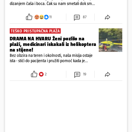
dizanjem čaša i boca. Čak su nam smetali dok smo
u panici kupili crijeva kako bismo pokušali ugasiti
požar, rekao je vlasnik
11
87
TEŠKO PRISTUPAČNA PLAŽA
DRAMA NA HVARU Ženi pozlilo na
plaži, medicinari iskakali iz helikoptera
na stijene!
Bez obzira na teren i okolnosti, naša misija ostaje
ista - stići do pacijenta i pružiti pomoć kada je
najpotrebnija - objavilo je Ministarstvo zdravstva na
Facebooku
2
19