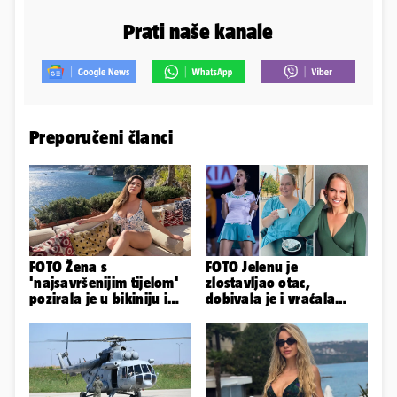
Prati naše kanale
Preporučeni članci
FOTO Žena s
FOTO Jelenu je
'najsavršenijim tijelom'
zlostavljao otac,
pozirala je u bikiniju i
dobivala je i vraćala
pokazala svoje bujne
kilograme: 'Brutalno me
obline...
tukao šakama'