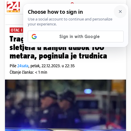
PRIJAVA
News
Komentari
23
OTAC I DIJETE OZLIJEĐENI
Tragedija u Srbiji: Obitelj autom
sletjela u kanjon dubok 100
metara, poginula je trudnica
Piše
24sata
,
petak, 22.12.2023. u 22:35
Čitanje članka: < 1 min