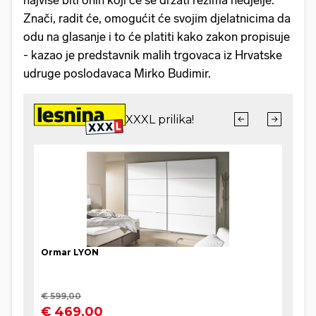
najviše biti onih koji će se držati režima nedjelje.
Znači, radit će, omogućit će svojim djelatnicima da
odu na glasanje i to će platiti kako zakon propisuje
- kazao je predstavnik malih trgovaca iz Hrvatske
udruge poslodavaca Mirko Budimir.