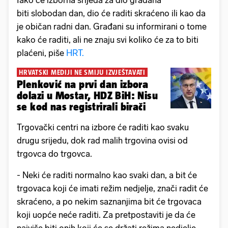
Iako će izborna srijeda za dio građana
biti slobodan dan, dio će raditi skraćeno ili kao da
je običan radni dan. Građani su informirani o tome
kako će raditi, ali ne znaju svi koliko će za to biti
plaćeni, piše
HRT.
HRVATSKI MEDIJI NE SMIJU IZVJEŠTAVATI
Plenković na prvi dan izbora
dolazi u Mostar, HDZ BiH: Nisu
se kod nas registrirali birači
Trgovački centri na izbore će raditi kao svaku
drugu srijedu, dok rad malih trgovina ovisi od
trgovca do trgovca.
- Neki će raditi normalno kao svaki dan, a bit će
trgovaca koji će imati režim nedjelje, znači radit će
skraćeno, a po nekim saznanjima bit će trgovaca
koji uopće neće raditi. Za pretpostaviti je da će