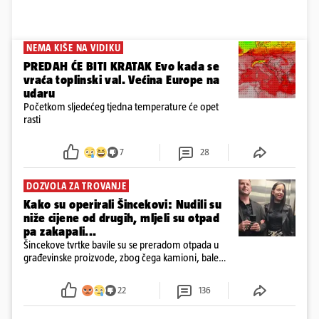
NEMA KIŠE NA VIDIKU
PREDAH ĆE BITI KRATAK Evo kada se
vraća toplinski val. Većina Europe na
udaru
Početkom sljedećeg tjedna temperature će opet
rasti
7
28
DOZVOLA ZA TROVANJE
Kako su operirali Šincekovi: Nudili su
niže cijene od drugih, mljeli su otpad
pa zakapali...
Šincekove tvrtke bavile su se preradom otpada u
građevinske proizvode, zbog čega kamioni, bale
plastike i samljeveni materijal dugo nisu izazivali
sumnju
22
136