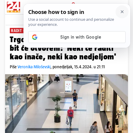
PRIJAVA
News
Komentari
46
RADIT ĆE I NEKE TVRTKE
Trgovački centri na dan izbora
bit će otvoreni: 'Neki će raditi
kao inače, neki kao nedjeljom'
Piše
Veronika Miloševski
,
ponedjeljak, 15.4.2024. u 21:11