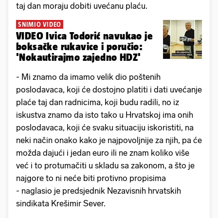
taj dan moraju dobiti uvećanu plaću.
SNIMIO VIDEO
VIDEO Ivica Todorić navukao je
boksačke rukavice i poručio:
'Nokautirajmo zajedno HDZ'
- Mi znamo da imamo velik dio poštenih
poslodavaca, koji će dostojno platiti i dati uvećanje
plaće taj dan radnicima, koji budu radili, no iz
iskustva znamo da isto tako u Hrvatskoj ima onih
poslodavaca, koji će svaku situaciju iskoristiti, na
neki način onako kako je najpovoljnije za njih, pa će
možda dajući i jedan euro ili ne znam koliko više
već i to protumačiti u skladu sa zakonom, a što je
najgore to ni neće biti protivno propisima
- naglasio je predsjednik Nezavisnih hrvatskih
sindikata Krešimir Sever.