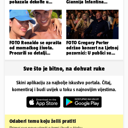
pokazala dekolte u
Giannija Infantina
zavodljivoj satenskoj
isplaćena je novcem
haljinici
Uefe!?
FOTO Ronaldo se oprašta
FOTO Gregory Porter
od momačkog života.
održao koncert na Ljetnoj
Procurili su detalji
pozornici: U publici su
glamuroznog vjenčanja
bili Mateša i Blanka
Sve što je bitno, na dohvat ruke
Skini aplikaciju za najbolje iskustvo portala. Čitaj,
komentiraj i budi uvijek u toku s najnovijim vijestima.
Odaberi temu koju želiš pratiti
Primaj sve nove vijesti o temi i budi u tijeku