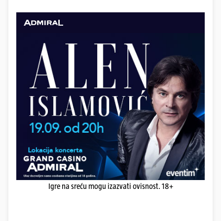
Igre na sreću mogu izazvati ovisnost. 18+