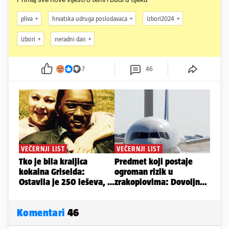
pliva
hrvatska udruga poslodavaca
izbori2024
izbori
neradni dan
7
46
Komentari
46