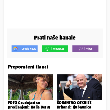
Prati naše kanale
Preporučeni članci
FOTO Grudnjaci su
ŠOKANTNO OTKRIĆE
precijenjeni: Halle Berry
Britanci: Ljubavnica