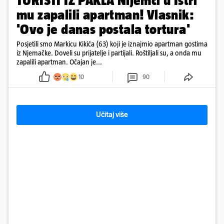
TURISTI IZ PAKLA Nijemci u Istri
mu zapalili apartman! Vlasnik:
'Ovo je danas postala tortura'
Posjetili smo Markicu Kikića (63) koji je iznajmio apartman gostima
iz Njemačke. Doveli su prijatelje i partijali. Roštiljali su, a onda mu
zapalili apartman. Očajan je...
10
90
Učitaj više