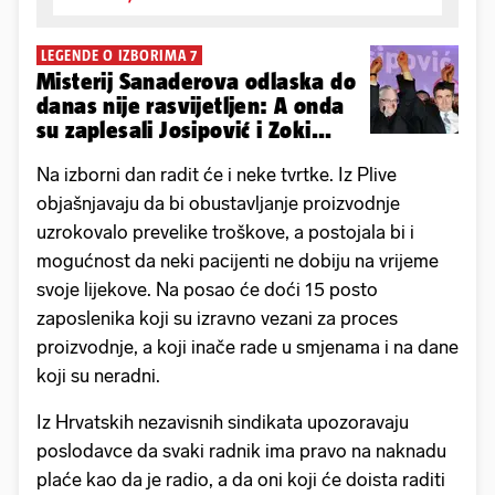
LEGENDE O IZBORIMA 7
Misterij Sanaderova odlaska do
danas nije rasvijetljen: A onda
su zaplesali Josipović i Zoki...
Na izborni dan radit će i neke tvrtke. Iz Plive
objašnjavaju da bi obustavljanje proizvodnje
uzrokovalo prevelike troškove, a postojala bi i
mogućnost da neki pacijenti ne dobiju na vrijeme
svoje lijekove. Na posao će doći 15 posto
zaposlenika koji su izravno vezani za proces
proizvodnje, a koji inače rade u smjenama i na dane
koji su neradni.
Iz Hrvatskih nezavisnih sindikata upozoravaju
poslodavce da svaki radnik ima pravo na naknadu
plaće kao da je radio, a da oni koji će doista raditi