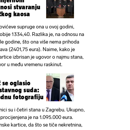
cemjernom
nosi stvaranju
ičkog kaosa
ovićeve supruge ona u ovoj godini,
bije 1334,40. Razlika je, na odnosu na
le godine, što ona više nema prihoda
rava (2401,75 eura). Naime, kako je
rtice izbrisan je ugovor o najmu stana,
ovor u među vremenu raskinut.
 se oglasio
stavnog suda:
dnu fotografiju
ici su i četiri stana u Zagrebu. Ukupno,
a procijenjena je na 1.095.000 eura.
ske kartice, da što se tiče nekretnina,