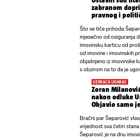
Ustavni sud li
zabranom dopri
pravnog i polit
Što se tiče prihoda Šepar
mjesečno od osiguranja do
imovinsku karticu od proš
od imovine i imovinskih p
objašnjeno iz imovinske ka
s obzirom na to da je ug
UZVRAĆA UDARAC
Zoran Milanović
nakon odluke U
Objavio samo je
Bračni par Šeparović vlasn
vrijednost sva četiri stan
Šeparović je na dnu imovin