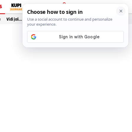
S
PRIJAVA
e
Vidi još…