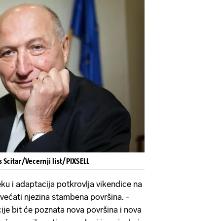
s Scitar/Vecernji list/PIXSELL
eku i adaptacija potkrovlja vikendice na
ovećati njezina stambena površina. -
je bit će poznata nova površina i nova