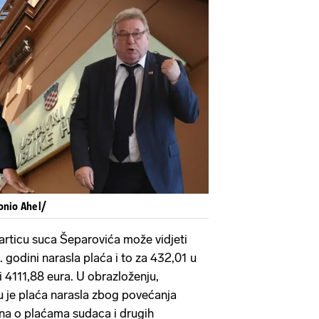
onio Ahel/
articu suca Šeparovića može vidjeti
 godini narasla plaća i to za 432,01 u
i 4111,88 eura. U obrazloženju,
 je plaća narasla zbog povećanja
na o plaćama sudaca i drugih