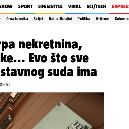
SHOW
SPORT
LIFE&STYLE
VIRAL
SCI/TECH
EXPRES
e
Crna kronika
Svijet
Rat u Ukrajini
Politika
Vrijeme
Kolumn
hrpa nekretnina,
ke... Evo što sve
Ustavnog suda ima
 09:55