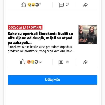
7
27
DOZVOLA ZA TROVANJE
Kako su operirali Šincekovi: Nudili su
niže cijene od drugih, mljeli su otpad
pa zakapali...
Šincekove tvrtke bavile su se preradom otpada u
građevinske proizvode, zbog čega kamioni, bale
plastike i samljeveni materijal dugo nisu izazivali
sumnju
22
125
Učitaj više