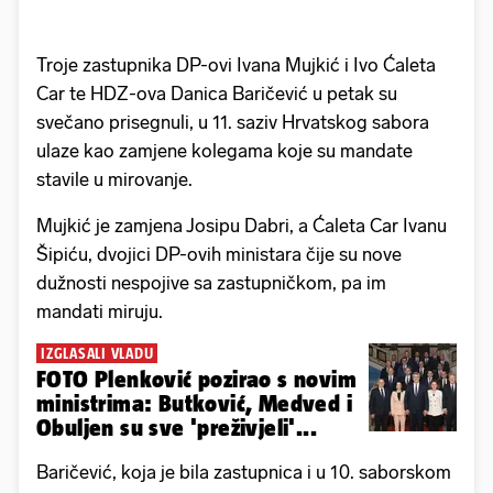
Troje zastupnika DP-ovi Ivana Mujkić i Ivo Ćaleta
Car te HDZ-ova Danica Baričević u petak su
svečano prisegnuli, u 11. saziv Hrvatskog sabora
ulaze kao zamjene kolegama koje su mandate
stavile u mirovanje.
Mujkić je zamjena Josipu Dabri, a Ćaleta Car Ivanu
Šipiću, dvojici DP-ovih ministara čije su nove
dužnosti nespojive sa zastupničkom, pa im
mandati miruju.
IZGLASALI VLADU
FOTO Plenković pozirao s novim
ministrima: Butković, Medved i
Obuljen su sve 'preživjeli'...
Baričević, koja je bila zastupnica i u 10. saborskom