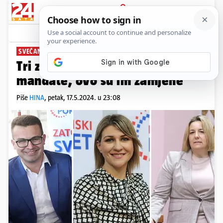
PRIJAVA
News
Komentari
0
SVEČANO PRISEGNULI
Tri zastupnika su zamrznula
mandate, ovo su im zamjene
Piše
HINA
,
petak, 17.5.2024. u 23:08