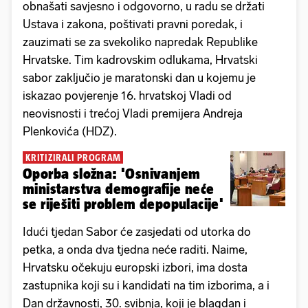
obnašati savjesno i odgovorno, u radu se držati
Ustava i zakona, poštivati pravni poredak, i
zauzimati se za svekoliko napredak Republike
Hrvatske. Tim kadrovskim odlukama, Hrvatski
sabor zaključio je maratonski dan u kojemu je
iskazao povjerenje 16. hrvatskoj Vladi od
neovisnosti i trećoj Vladi premijera Andreja
Plenkovića (HDZ).
KRITIZIRALI PROGRAM
Oporba složna: 'Osnivanjem
ministarstva demografije neće
se riješiti problem depopulacije'
Idući tjedan Sabor će zasjedati od utorka do
petka, a onda dva tjedna neće raditi. Naime,
Hrvatsku očekuju europski izbori, ima dosta
zastupnika koji su i kandidati na tim izborima, a i
Dan državnosti, 30. svibnja, koji je blagdan i