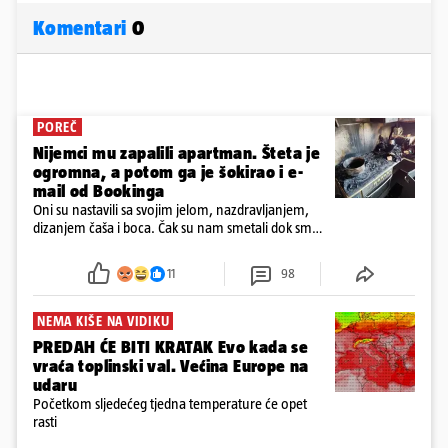
Komentari
0
POREČ
Nijemci mu zapalili apartman. Šteta je
ogromna, a potom ga je šokirao i e-
mail od Bookinga
Oni su nastavili sa svojim jelom, nazdravljanjem,
dizanjem čaša i boca. Čak su nam smetali dok smo
u panici kupili crijeva kako bismo pokušali ugasiti
požar, rekao je vlasnik
11
98
NEMA KIŠE NA VIDIKU
PREDAH ĆE BITI KRATAK Evo kada se
vraća toplinski val. Većina Europe na
udaru
Početkom sljedećeg tjedna temperature će opet
rasti