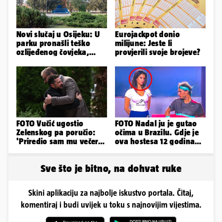
Novi slučaj u Osijeku: U
Eurojackpot donio
parku pronašli teško
milijune: Jeste li
ozlijeđenog čovjeka,
provjerili svoje brojeve?
prevezen je u bolnicu
FOTO Vučić ugostio
FOTO Nadal ju je gutao
Zelenskog pa poručio:
očima u Brazilu. Gdje je
'Priredio sam mu večeru
ova hostesa 12 godina
i poželio dobrodošlicu'
poslije i kako izgleda?
Sve što je bitno, na dohvat ruke
Skini aplikaciju za najbolje iskustvo portala. Čitaj,
komentiraj i budi uvijek u toku s najnovijim vijestima.