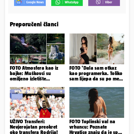
Preporučeni članci
FOTO Atmosfera kao iz
FOTO 'Dala sam otkaz
bajke: Muškovci su
kao programerka. Toliko
omiljeno izletište
sam lijepa da su po meni
Zadrana, pogledajte
napravili lutku'
zašto
UŽIVO Transferi:
FOTO Toplinski val na
Nevjerojatan preokret
vrhuncu: Poznate
oko transfera Rodrija!
Hrvatice znaju da je spas