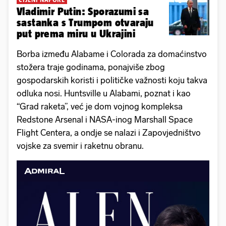
Vladimir Putin: Sporazumi sa
sastanka s Trumpom otvaraju
put prema miru u Ukrajini
Borba između Alabame i Colorada za domaćinstvo
stožera traje godinama, ponajviše zbog
gospodarskih koristi i političke važnosti koju takva
odluka nosi. Huntsville u Alabami, poznat i kao
“Grad raketa”, već je dom vojnog kompleksa
Redstone Arsenal i NASA-inog Marshall Space
Flight Centera, a ondje se nalazi i Zapovjedništvo
vojske za svemir i raketnu obranu.