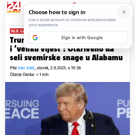
PRIJAVA
News
Komentari
22
NIJE GA BILO TJEDAN DANA
Trump najavio važno obraćanje
i ‘veliku vijest‘: Otkriveno da
seli svemirske snage u Alabamu
Piše
Ivan Jukić
,
utorak, 2.9.2025. u 19:36
Čitanje članka: < 1 min