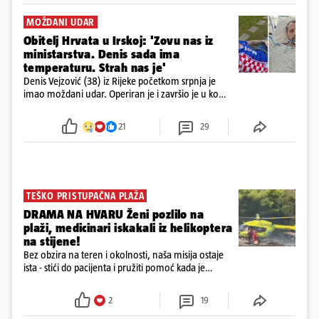
MOŽDANI UDAR
Obitelj Hrvata u Irskoj: 'Zovu nas iz
ministarstva. Denis sada ima
temperaturu. Strah nas je'
Denis Vejzović (38) iz Rijeke početkom srpnja je
imao moždani udar. Operiran je i završio je u komi.
Obitelj ga želi prebaciti u Hrvatsku, kažu kako
tamošnji liječnici ne vjeruju u oporavak: 'Imamo
21
29
72 sata'
TEŠKO PRISTUPAČNA PLAŽA
DRAMA NA HVARU Ženi pozlilo na
plaži, medicinari iskakali iz helikoptera
na stijene!
Bez obzira na teren i okolnosti, naša misija ostaje
ista - stići do pacijenta i pružiti pomoć kada je
najpotrebnija - objavilo je Ministarstvo zdravstva na
Facebooku
2
19