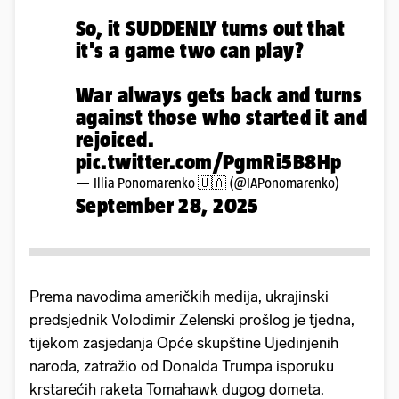
So, it SUDDENLY turns out that
it's a game two can play?
War always gets back and turns
against those who started it and
rejoiced.
pic.twitter.com/PgmRi5B8Hp
— Illia Ponomarenko 🇺🇦 (@IAPonomarenko)
September 28, 2025
Prema navodima američkih medija, ukrajinski
predsjednik Volodimir Zelenski prošlog je tjedna,
tijekom zasjedanja Opće skupštine Ujedinjenih
naroda, zatražio od Donalda Trumpa isporuku
krstarećih raketa Tomahawk dugog dometa.