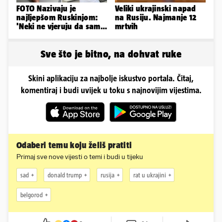
FOTO Nazivaju je
Veliki ukrajinski napad
najljepšom Ruskinjom:
na Rusiju. Najmanje 12
'Neki ne vjeruju da sam
mrtvih
stvarna. Što vi mislite?'
Sve što je bitno, na dohvat ruke
Skini aplikaciju za najbolje iskustvo portala. Čitaj,
komentiraj i budi uvijek u toku s najnovijim vijestima.
Odaberi temu koju želiš pratiti
Primaj sve nove vijesti o temi i budi u tijeku
sad
donald trump
rusija
rat u ukrajini
belgorod