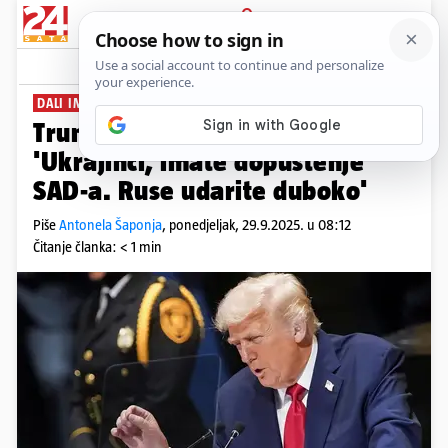
PRIJAVA
News
Komentari
94
DALI IM ZELENO SVJETLO
Trumpov savjetnik potvrdio:
'Ukrajinci, imate dopuštenje
SAD-a. Ruse udarite duboko'
Piše
Antonela Šaponja
,
ponedjeljak, 29.9.2025. u 08:12
Čitanje članka: < 1 min