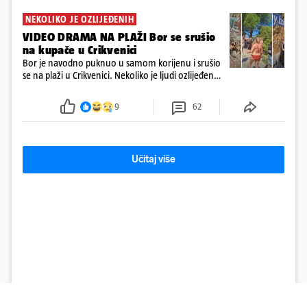
NEKOLIKO JE OZLIJEĐENIH
VIDEO DRAMA NA PLAŽI Bor se srušio
na kupače u Crikvenici
Bor je navodno puknuo u samom korijenu i srušio
se na plaži u Crikvenici. Nekoliko je ljudi ozlijeđeno,
ali navodno se ne radi o težim ozljedama
9
62
Učitaj više