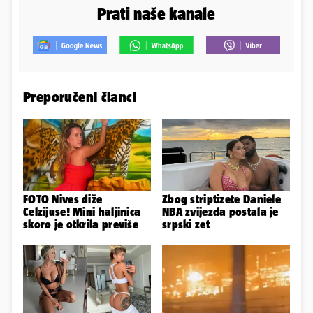
Prati naše kanale
Preporučeni članci
FOTO Nives diže
Zbog striptizete Daniele
Celzijuse! Mini haljinica
NBA zvijezda postala je
skoro je otkrila previše
srpski zet