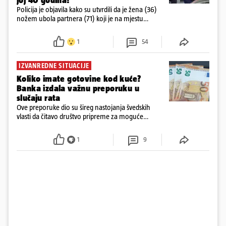
joj 40 godina!
Policija je objavila kako su utvrdili da je žena (36)
nožem ubola partnera (71) koji je na mjestu
preminuo. Imala je 2,03 promila. U nedjelju su je
ispitali i poslali u istražni zatvor
1
54
IZVANREDNE SITUACIJE
Koliko imate gotovine kod kuće?
Banka izdala važnu preporuku u
slučaju rata
Ove preporuke dio su šireg nastojanja švedskih
vlasti da čitavo društvo pripreme za moguće
posljedice vojnih ili kibernetičkih napada
1
9