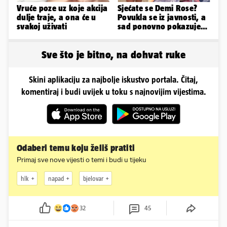
Vruće poze uz koje akcija
Sjećate se Demi Rose?
dulje traje, a ona će u
Povukla se iz javnosti, a
svakoj uživati
sad ponovno pokazuje
obline. Ovako izgleda
Sve što je bitno, na dohvat ruke
Skini aplikaciju za najbolje iskustvo portala. Čitaj,
komentiraj i budi uvijek u toku s najnovijim vijestima.
Odaberi temu koju želiš pratiti
Primaj sve nove vijesti o temi i budi u tijeku
hlk
napad
bjelovar
32
45