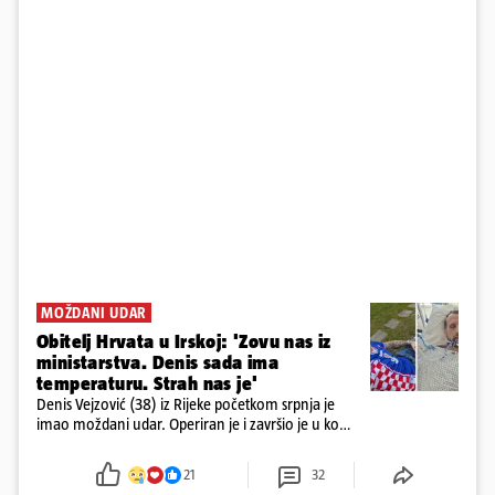
MOŽDANI UDAR
Obitelj Hrvata u Irskoj: 'Zovu nas iz
ministarstva. Denis sada ima
temperaturu. Strah nas je'
Denis Vejzović (38) iz Rijeke početkom srpnja je
imao moždani udar. Operiran je i završio je u komi.
Obitelj ga želi prebaciti u Hrvatsku, kažu kako
tamošnji liječnici ne vjeruju u oporavak: 'Imamo
21
32
72 sata'