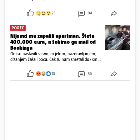
23
94
POREČ
Nijemci mu zapalili apartman. Šteta
400.000 eura, a šokirao ga mail od
Bookinga
Oni su nastavili sa svojim jelom, nazdravljanjem,
dizanjem čaša i boca. Čak su nam smetali dok smo
u panici kupili crijeva kako bismo pokušali ugasiti
požar, rekao je vlasnik
10
56