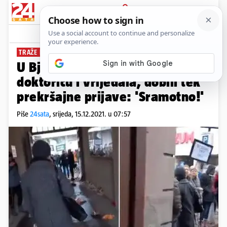
PRIJAVA
News
Komentari
45
TRAŽE KAZNENE PRIJAVE
U Bjelovaru je rulja urlala na
doktoricu i vrijeđala, dobili tek
prekršajne prijave: 'Sramotno!'
Piše
24sata
,
srijeda, 15.12.2021. u 07:57