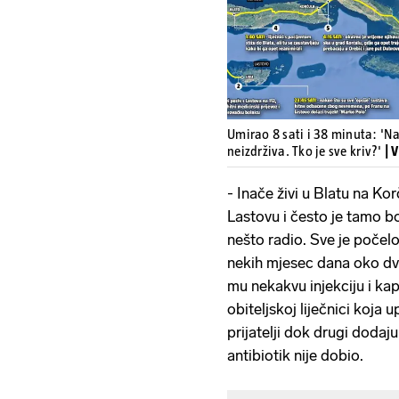
Umirao 8 sati i 38 minuta: 'Na
neizdrživa. Tko je sve kriv?'
| 
- Inače živi u Blatu na Kor
Lastovu i često je tamo bo
nešto radio. Sve je počelo
nekih mjesec dana oko dva 
mu nekakvu injekciju i kapi
obiteljskoj liječnici koja 
prijatelji dok drugi doda
antibiotik nije dobio.