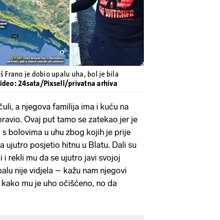
š Frano je dobio upalu uha, bol je bila
Video: 24sata/Pixsell/privatna arhiva
čuli, a njegova familija ima i kuću na
ravio. Ovaj put tamo se zatekao jer je
 s bolovima u uhu zbog kojih je prije
ujutro posjetio hitnu u Blatu. Dali su
 i rekli mu da se ujutro javi svojoj
upalu nije vidjela – kažu nam njegovi
ju kako mu je uho očišćeno, no da