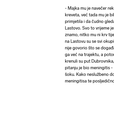
- Majka mu je navečer rekl
kreveta, već tada mu je bi
primjetila i da čudno gleda
Lastovo. Svo to vrijeme j
znamo, nitko mu ni krv tij
na Lastovu su se svi okupi
nije govorio što se događa
ga već na trajektu, a potom
krenuli su put Dubrovnika, 
pitanju je bio meningitis 
šoku. Kako neslužbeno do
meningitisa te posljedično