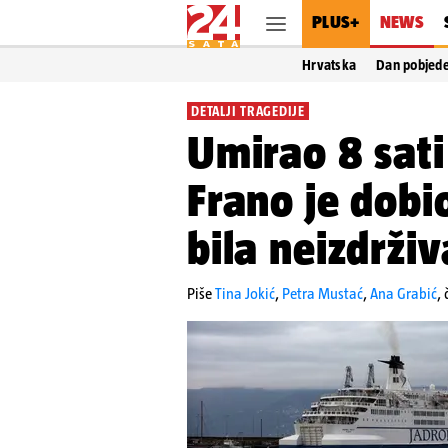
PLUS+
NEWS
Hrvatska
Dan pobjed
DETALJI TRAGEDIJE
Umirao 8 sati
Frano je dobi
bila neizdrživ
Piše
Tina Jokić
,
Petra Mustać
,
Ana Grabić
,