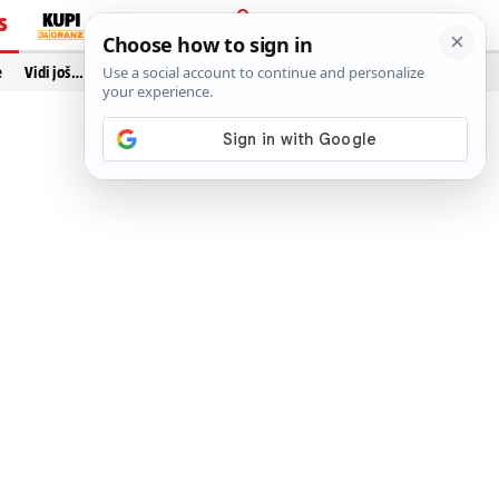
S
PRIJAVA
e
Vidi još…