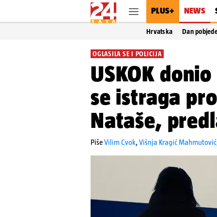
PLUS+
NEWS
Hrvatska
Dan pobjed
OGLASILA SE I POLICIJA
USKOK donio r
se istraga pro
Nataše, predl
Piše
Vilim Cvok
,
Višnja Kragić Mahmutović