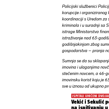
Policijski službenici Poli
korupcije i organiziranog 
koordinaciji s Uredom za 
kriminala i u suradnji sa
istrage Ministarstva financ
istraživanje nad 63-godi
godišnjakinjom zbog sumnj
gospodarstva – pranja n
Sumnja se da su sklapanj
imovina i ulaganjima nov
stečenim novcem, a 46-go
imovinsku korist koju je 
sve u iznosu od ukupno pr
ISPITALI UHIĆENI DVOJA
Vekić i Sekulić 
na ispitivanju 