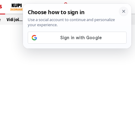
S
PRIJAVA
e
Vidi još…