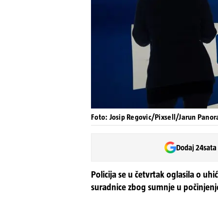
Foto: Josip Regovic/Pixsell/Jarun Pan
Dodaj 24sata
Policija se u četvrtak oglasila o u
suradnice zbog sumnje u počinjenj