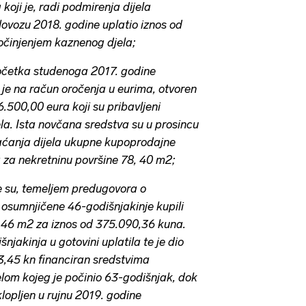
koji je, radi podmirenja dijela
lovozu 2018. godine uplatio iznos od
očinjenjem kaznenog djela;
očetka studenoga 2017. godine
je na račun oročenja u eurima, otvoren
.500,00 eura koji su pribavljeni
a. Ista novčana sredstva su u prosincu
laćanja dijela ukupne kupoprodajne
 za nekretninu površine 78, 40 m2;
e su, temeljem predugovora o
osumnjičene 46-godišnjakinje kupili
0,46 m2 za iznos od 375.090,36 kuna.
njakinja u gotovini uplatila te je dio
3,45 kn financiran sredstvima
lom kojeg je počinio 63-godišnjak, dok
lopljen u rujnu 2019. godine