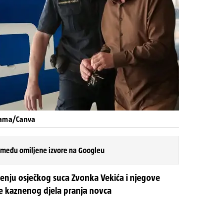
orama/Canva
 među omiljene izvore na Googleu
hićenju osječkog suca Zvonka Vekića i njegove
e kaznenog djela pranja novca