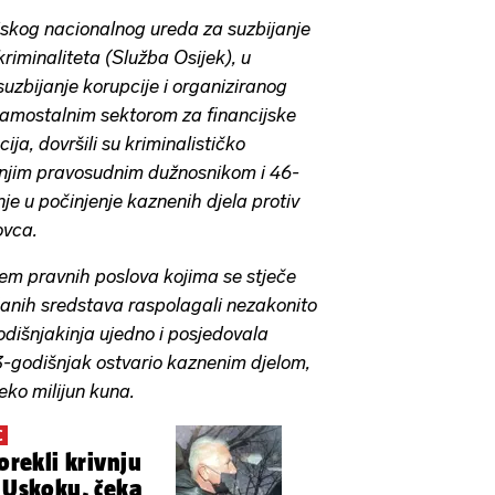
cijskog nacionalnog ureda za suzbijanje
kriminaliteta (Služba Osijek), u
suzbijanje korupcije i organiziranog
 Samostalnim sektorom za financijske
ija, dovršili su kriminalističko
šnjim pravosudnim dužnosnikom i 46-
e u počinjenje kaznenih djela protiv
ovca.
em pravnih poslova kojima se stječe
čanih sredstava raspolagali nezakonito
dišnjakinja ujedno i posjedovala
63-godišnjak ostvario kaznenim djelom,
eko milijun kuna.
C
porekli krivnju
u Uskoku, čeka