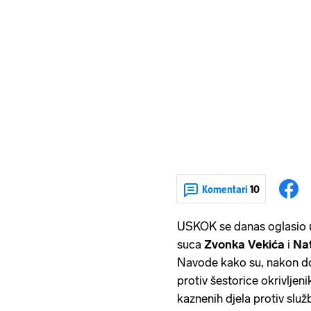
Komentari
10
USKOK se danas oglasio u
suca
Zvonka Vekića
i
Nat
Navode kako su, nakon do
protiv šestorice okrivlje
kaznenih djela protiv služ