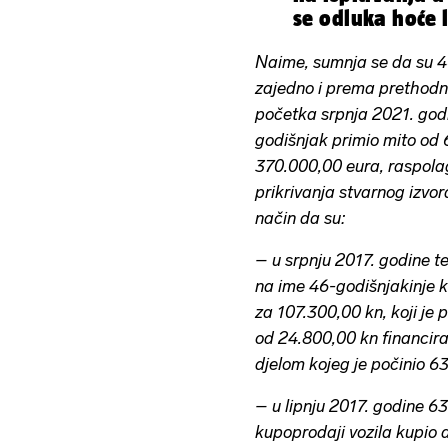
se odluka hoće li
Naime, sumnja se da su 4
zajedno i prema prethodn
početka srpnja 2021. godi
godišnjak primio mito od 
370.000,00 eura, raspolag
prikrivanja stvarnog izvo
način da su:
– u srpnju 2017. godine t
na ime 46-godišnjakinje k
za 107.300,00 kn, koji je 
od 24.800,00 kn financir
djelom kojeg je počinio 6
– u lipnju 2017. godine 6
kupoprodaji vozila kupio