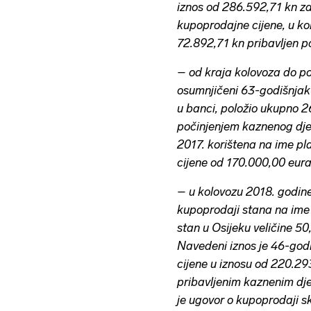
iznos od 286.592,71 kn za 
kupoprodajne cijene, u ko
72.892,71 kn pribavljen p
– od kraja kolovoza do p
osumnjičeni 63-godišnjak 
u banci, položio ukupno 26
počinjenjem kaznenog djel
2017. korištena na ime p
cijene od 170.000,00 eura
– u kolovozu 2018. godin
kupoprodaji stana na ime 
stan u Osijeku veličine 5
Navedeni iznos je 46-godiš
cijene u iznosu od 220.29
pribavljenim kaznenim dje
je ugovor o kupoprodaji sk