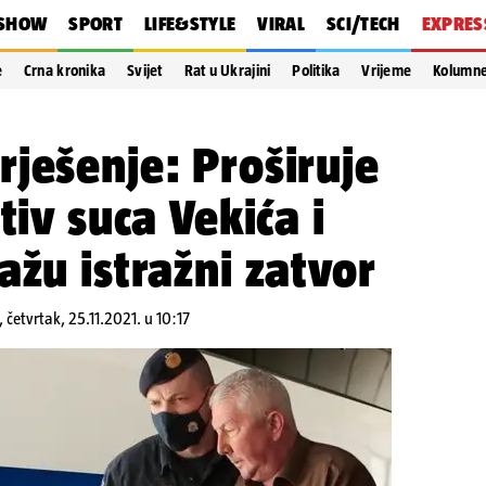
SHOW
SPORT
LIFE&STYLE
VIRAL
SCI/TECH
EXPRES
e
Crna kronika
Svijet
Rat u Ukrajini
Politika
Vrijeme
Kolumn
ješenje: Proširuje
tiv suca Vekića i
ažu istražni zatvor
,
četvrtak, 25.11.2021. u 10:17