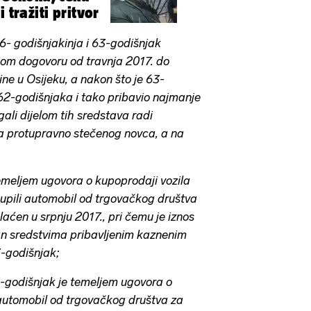
 tražiti pritvor
6- godišnjakinja i 63-godišnjak
om dogovoru od travnja 2017. do
ne u Osijeku, a nakon što je 63-
62-godišnjaka i tako pribavio najmanje
ali dijelom tih sredstava radi
ra protupravno stečenog novca, a na
emeljem ugovora o kupoprodaji vozila
upili automobil od trgovačkog društva
plaćen u srpnju 2017., pri čemu je iznos
an sredstvima pribavljenim kaznenim
3-godišnjak;
3-godišnjak je temeljem ugovora o
 automobil od trgovačkog društva za