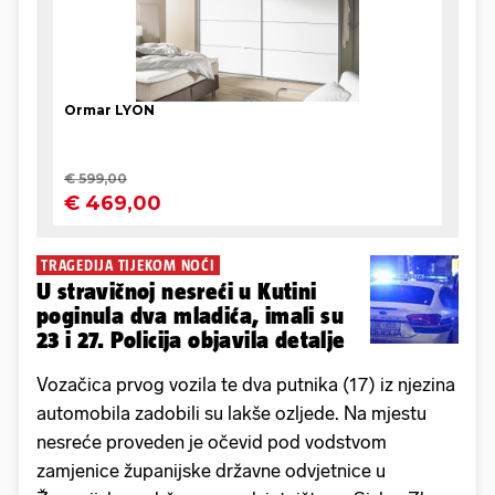
TRAGEDIJA TIJEKOM NOĆI
U stravičnoj nesreći u Kutini
poginula dva mladića, imali su
23 i 27. Policija objavila detalje
Vozačica prvog vozila te dva putnika (17) iz njezina
automobila zadobili su lakše ozljede. Na mjestu
nesreće proveden je očevid pod vodstvom
zamjenice županijske državne odvjetnice u