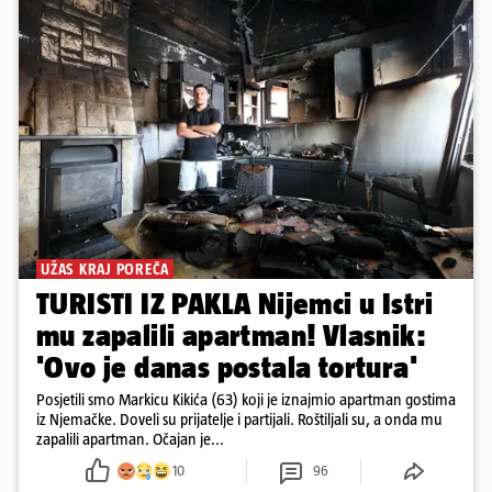
UŽAS KRAJ POREČA
TURISTI IZ PAKLA Nijemci u Istri
mu zapalili apartman! Vlasnik:
'Ovo je danas postala tortura'
Posjetili smo Markicu Kikića (63) koji je iznajmio apartman gostima
iz Njemačke. Doveli su prijatelje i partijali. Roštiljali su, a onda mu
zapalili apartman. Očajan je...
10
96