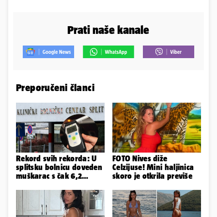
Prati naše kanale
Preporučeni članci
Rekord svih rekorda: U
FOTO Nives diže
splitsku bolnicu doveden
Celzijuse! Mini haljinica
muškarac s čak 6,2
skoro je otkrila previše
promila alkohola u krvi!