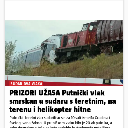
SUDAR DVA VLAKA
PRIZORI UŽASA Putnički vlak
smrskan u sudaru s teretnim, na
terenu i helikopter hitne
Putnički i teretni vlak sudarili su se iza 10 sati između Gradeca i
Svetog Ivana žabno. U putničkom vlaku bilo je 20-ak putnika, a
kako doznajemo teže ozljede zadobio je strojovođa putničkog