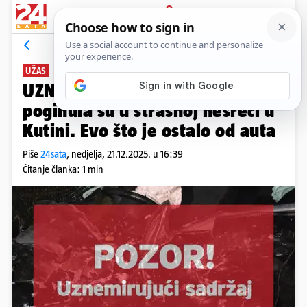
PRIJAVA
News
Komentari
10
UŽAS
UZNEMIRUJUĆE Dvojica mladića
poginula su u strašnoj nesreći u
Kutini. Evo što je ostalo od auta
Piše
24sata
,
nedjelja, 21.12.2025. u 16:39
Čitanje članka: 1 min