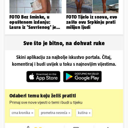
FOTO Bez šminke, u
FOTO Tijelo iz snova, evo
opuštenom izdanju:
zašto ovu Srpkinju prati
Laura iz 'Savršenog' je
milijun ljudi
objavila fotke sa svog
odmora
Sve što je bitno, na dohvat ruke
Skini aplikaciju za najbolje iskustvo portala. Čitaj,
komentiraj i budi uvijek u toku s najnovijim vijestima.
Odaberi temu koju želiš pratiti
Primaj sve nove vijesti o temi i budi u tijeku
crna kronika
prometna nesreća
kutina