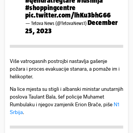
#qendratregtare
#lushnja
#shoppingcentre
pic.twitter.com/lhKu3bhG66
December
— Tetova News (@TetovaNews1)
25, 2023
Više vatrogasnih postrojbi nastavlja gašenje
požara i proces evakuacije stanara, a pomaže im i
helikopter.
Na lice mjesta su stigli i albanski ministar unutarnjih
poslova Taulant Bala, šef policije Muhamet
Rumbulaku i njegov zamjenik Erion Brače, piše
N1
Srbija
.