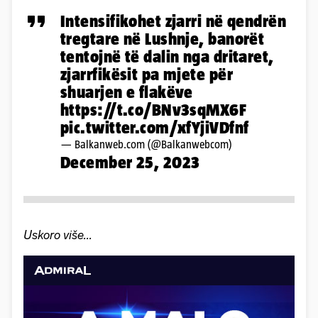
Intensifikohet zjarri në qendrën
tregtare në Lushnje, banorët
tentojnë të dalin nga dritaret,
zjarrfikësit pa mjete për
shuarjen e flakëve
https://t.co/BNv3sqMX6F
pic.twitter.com/xfYjiVDfnf
— Balkanweb.com (@Balkanwebcom)
December 25, 2023
Uskoro više...