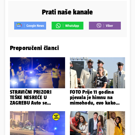
Prati naše kanale
Preporučeni članci
STRAVIČNI PRIZORI
FOTO Prije 11 godina
TEŠKE NESREĆE U
pjevala je himnu na
ZAGREBU Auto se
mimohodu, evo kako
prepolovio, čovjek
danas izgleda Mia
poginuo
Negovetić