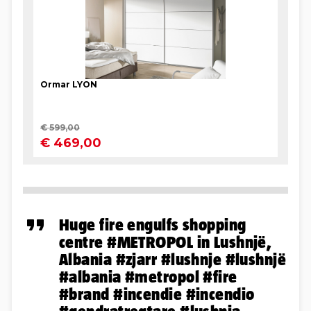
Huge fire engulfs shopping
centre
#METROPOL
in Lushnjë,
Albania
#zjarr
#lushnje
#lushnjë
#albania
#metropol
#fire
#brand
#incendie
#incendio