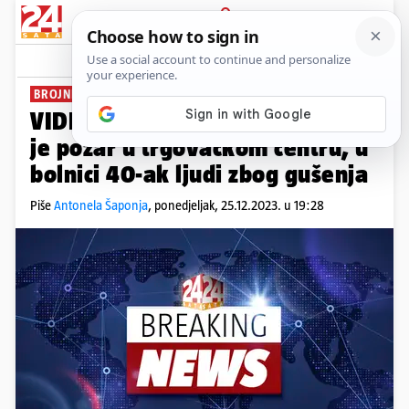
PRIJAVA
News
Komentari
3
BROJNI OSTALI ZAROBLJENI
VIDEO Buktinja u Albaniji: Izbio
je požar u trgovačkom centru, u
bolnici 40-ak ljudi zbog gušenja
Piše
Antonela Šaponja
,
ponedjeljak, 25.12.2023. u 19:28