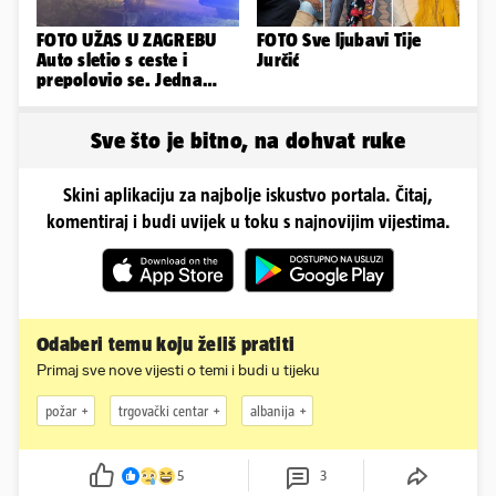
FOTO UŽAS U ZAGREBU
FOTO Sve ljubavi Tije
Auto sletio s ceste i
Jurčić
prepolovio se. Jedna
osoba poginula!
Sve što je bitno, na dohvat ruke
Skini aplikaciju za najbolje iskustvo portala. Čitaj,
komentiraj i budi uvijek u toku s najnovijim vijestima.
Odaberi temu koju želiš pratiti
Primaj sve nove vijesti o temi i budi u tijeku
požar
trgovački centar
albanija
5
3