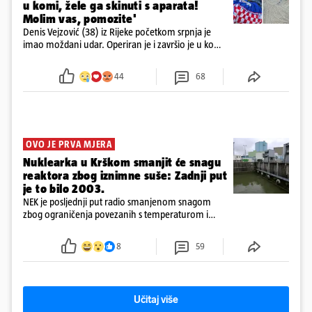
u komi, žele ga skinuti s aparata!
Molim vas, pomozite'
Denis Vejzović (38) iz Rijeke početkom srpnja je
imao moždani udar. Operiran je i završio je u komi.
Obitelj ga želi prebaciti u Hrvatsku, kažu kako
tamošnji liječnici ne vjeruju u oporavak: 'Imamo
44
68
72 sata'
OVO JE PRVA MJERA
Nuklearka u Krškom smanjit će snagu
reaktora zbog iznimne suše: Zadnji put
je to bilo 2003.
NEK je posljednji put radio smanjenom snagom
zbog ograničenja povezanih s temperaturom i
protokom rijeke Save 2003. godine, kada je
smanjenje snage bilo potrebno više od 90 dana.
8
59
Učitaj više