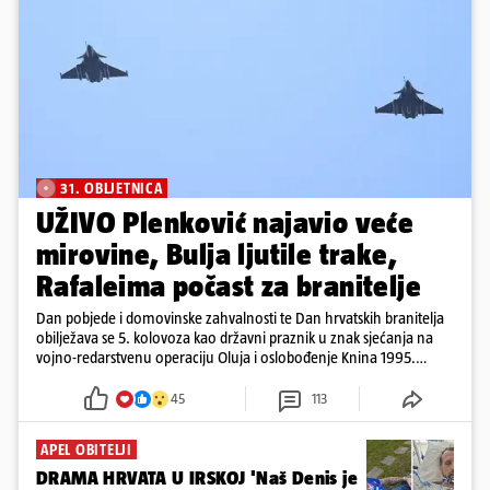
31. OBLJETNICA
UŽIVO Plenković najavio veće
mirovine, Bulja ljutile trake,
Rafaleima počast za branitelje
Dan pobjede i domovinske zahvalnosti te Dan hrvatskih branitelja
obilježava se 5. kolovoza kao državni praznik u znak sjećanja na
vojno-redarstvenu operaciju Oluja i oslobođenje Knina 1995.
godine
45
113
APEL OBITELJI
DRAMA HRVATA U IRSKOJ 'Naš Denis je