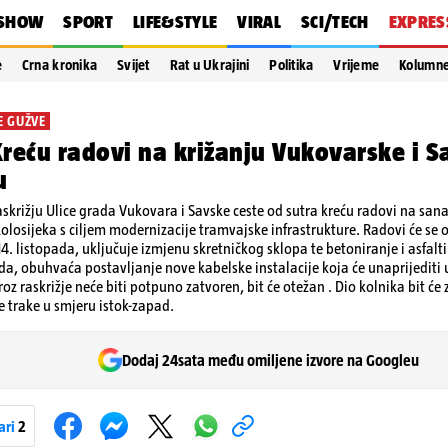
SHOW
SPORT
LIFE&STYLE
VIRAL
SCI/TECH
EXPRES
e
Crna kronika
Svijet
Rat u Ukrajini
Politika
Vrijeme
Kolumn
E GUŽVE
reću radovi na križanju Vukovarske i S
u
skrižju Ulice grada Vukovara i Savske ceste od sutra kreću radovi na san
losijeka s ciljem modernizacije tramvajske infrastrukture. Radovi će se od
 14. listopada, uključuje izmjenu skretničkog sklopa te betoniranje i asfalt
da, obuhvaća postavljanje nove kabelske instalacije koja će unaprijediti
oz raskrižje neće biti potpuno zatvoren, bit će otežan . Dio kolnika bit će
je trake u smjeru istok-zapad.
Dodaj 24sata među omiljene izvore na Googleu
ari
2