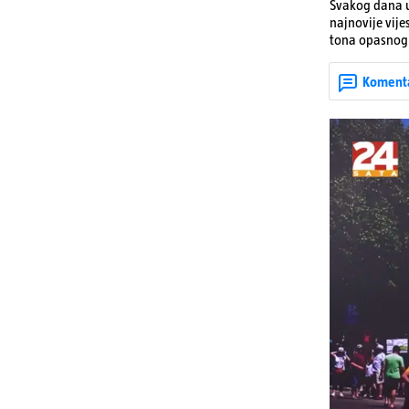
Svakog dana u
najnovije vije
tona opasnog 
Denisa Vejzović
Koment