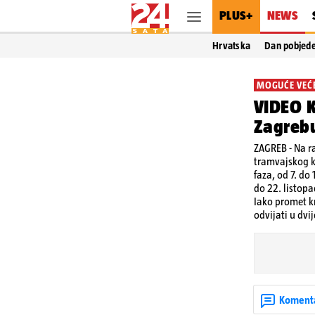
PLUS+
NEWS
Hrvatska
Dan pobjed
MOGUĆE VEĆ
VIDEO K
Zagreb
ZAGREB - Na ra
tramvajskog ko
faza, od 7. do
do 22. listopa
Iako promet kr
odvijati u dvi
Koment