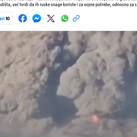
dišta, već tvrdi da ih ruske snage koriste i za vojne potrebe, odnosno za sk
onove i druge opreme koja se koristi u ratu. S druge strane, napadi služe
iranja ukrajinske poštanske i logističke infrastrukture te kao način da 
ari
10
ublje na ruski teritorij i približe običnim građanima.
Pokretanje videa...