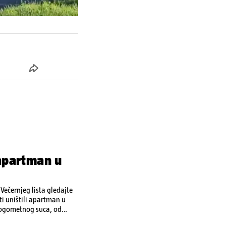
 apartman u
ečernjeg lista gledajte
ti uništili apartman u
 nogometnog suca, od