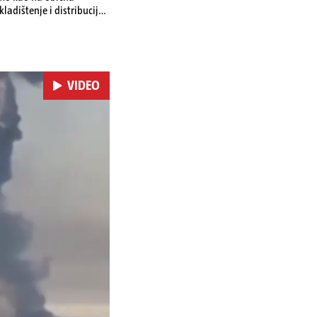
ladištenje i distribuciju
 i kao izravan odgovor na
se ekonomske posljedice
VIDEO