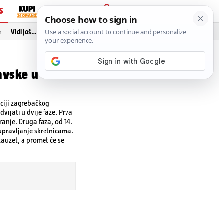
S
PRIJAVA
e
Vidi još…
avske u
aciji zagrebačkog
vijati u dvije faze. Prva
iranje. Druga faza, od 14.
 upravljanje skretnicama.
 zauzet, a promet će se