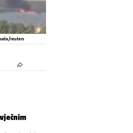
4sata/reuters
 vječnim