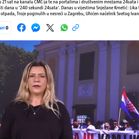
 21 sat na kanalu CMC-ja te na portalima i društvenim mrežama 24sata i V
sti dana u '240 sekundi 24sata'. Danas u vijestima Snježane Krnetić: Lik
otpada, Troje poginulih u nesreći u Zagrebu, Uhićen načelnik Svetog Ivan
a, Krajaču režu ovlasti: Slijedi otkaz...
ari
0
Pokretanje videa...