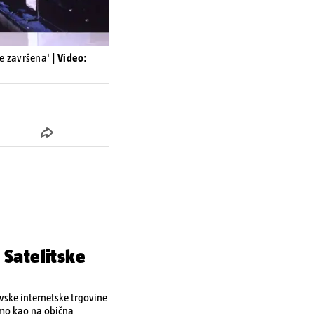
je završena'
| Video:
 Satelitske
ovske internetske trgovine
amo kao na obična