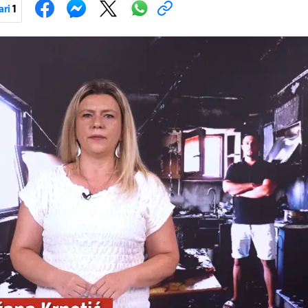
ari
1
Pokretanje videa...