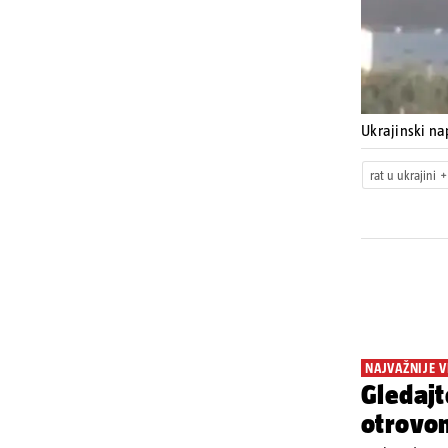
Ukrajinski na
rat u ukrajini
NAJVAŽNIJE V
Gledajt
otrovo