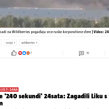
padi na Wildberries pogađaju srce ruske korporativne sfere
| Video: 2
rusija
wildberries
7
10
IJESTI DANA
e '240 sekundi' 24sata: Zagadili Liku s
m