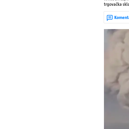
trgovačka skla
dijelova za dr
ruska bombard
Koment
rata prenesu d