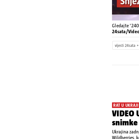
Gledajte '240
24sata/Vide
vijesti 24sata
RAT U UKRAJI
VIDEO U
snimke
Ukrajina zadnj
Wildberries, 