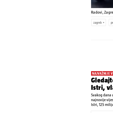
Radovi, Zagr
zagreb
p
NAJVAŽNIJE V
Gledajt
Istri, 
Svakog dana u
najnovije vije
Istri, 125 mil
utorka nove ci