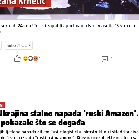
 sekundi 24sata! Turisti zapalili apartman u Istri, vlasnik: 'Sezona mi 
o
video 24sata
4
1
NI
krajina stalno napada 'ruski Amazon'.
 pokazale što se događa
ih tjedana napada diljem Rusije logističku infrastrukturu i skladišta div
koju često nazivaju "ruskim Amazonom". Kijev na ove objekte ne gleda s