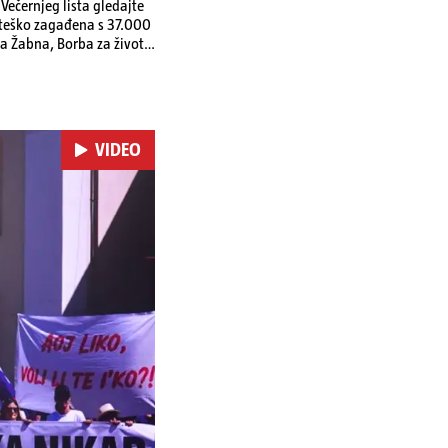
ečernjeg lista gledajte
a teško zagađena s 37.000
a Žabna, Borba za život
VIDEO