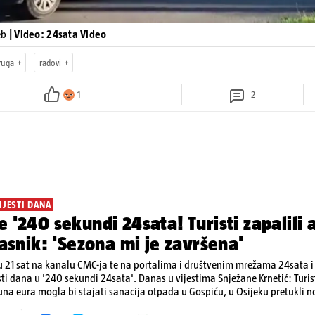
eb
| Video: 24sata Video
ruga
radovi
1
2
IJESTI DANA
e '240 sekundi 24sata! Turisti zapalili
vlasnik: 'Sezona mi je završena'
 21 sat na kanalu CMC-ja te na portalima i društvenim mrežama 24sata i V
sti dana u '240 sekundi 24sata'. Danas u vijestima Snježane Krnetić: Turis
ijuna eura mogla bi stajati sanacija otpada u Gospiću, u Osijeku pretukli
jene goriva, rastu mirovine za 200 tisuća branitelja...