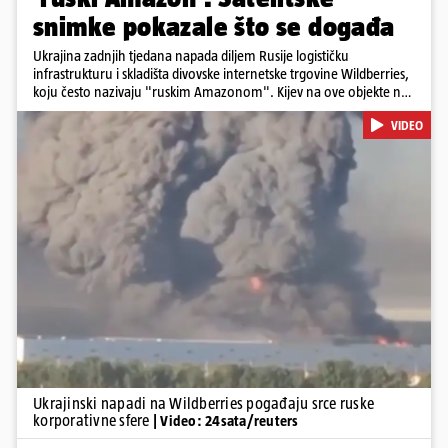
snimke pokazale što se događa
Ukrajina zadnjih tjedana napada diljem Rusije logističku
infrastrukturu i skladišta divovske internetske trgovine Wildberries,
koju često nazivaju "ruskim Amazonom". Kijev na ove objekte ne
gleda samo kao na obična trgovačka skladišta, već tvrdi da ih ruske
VIDEO
snage koriste i za vojne potrebe, odnosno za skladištenje i
distribuciju dijelova za dronove i druge opreme koja se koristi u
ratu. S druge strane, napadi služe i kao izravan odgovor na ruska
bombardiranja ukrajinske poštanske i logističke infrastrukture te
kao način da se ekonomske posljedice rata prenesu dublje na ruski
teritorij i približe običnim građanima.
Pokretanje videa...
Ukrajinski napadi na Wildberries pogađaju srce ruske
korporativne sfere
| Video: 24sata/reuters