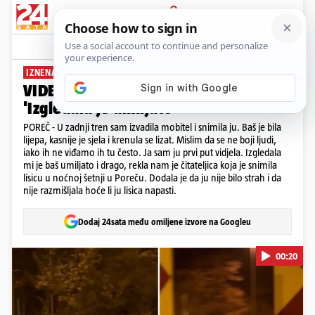
PRIJAVA
News
Komentari
4
IZNENADILA GRAĐANKU
VIDEO Lisica u noćnoj šetnji u Poreču:
'Izgledala je umiljato'
POREČ - U zadnji tren sam izvadila mobitel i snimila ju. Baš je bila
lijepa, kasnije je sjela i krenula se lizat. Mislim da se ne boji ljudi,
iako ih ne viđamo ih tu često. Ja sam ju prvi put vidjela. Izgledala
mi je baš umiljato i drago, rekla nam je čitateljica koja je snimila
lisicu u noćnoj šetnji u Poreču. Dodala je da ju nije bilo strah i da
nije razmišljala hoće li ju lisica napasti.
Dodaj 24sata među omiljene izvore na Googleu
00:20