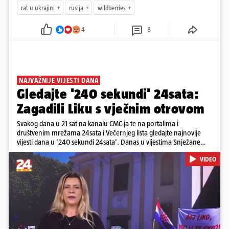
rat u ukrajini
rusija
wildberries
4
8
NAJVAŽNIJE VIJESTI DANA
Gledajte '240 sekundi' 24sata:
Zagadili Liku s vječnim otrovom
Svakog dana u 21 sat na kanalu CMC-ja te na portalima i
društvenim mrežama 24sata i Večernjeg lista gledajte najnovije
vijesti dana u '240 sekundi 24sata'. Danas u vijestima Snježane
Krnetić: Lika teško zagađena s 37.000 tona opasnog otpada, Troje
VIDEO
poginulih u nesreći u Zagrebu, Uhićen načelnik Svetog Ivana
Žabna, Borba za život Denisa Vejzovića, Krajaču režu ovlasti: Slijedi
otkaz...
Pokretanje videa...