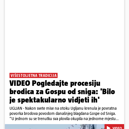
VIŠESTOLJETNA TRADICIJA
VIDEO Pogledajte procesiju
brodica za Gospu od sniga: 'Bilo
je spektakularno vidjeti ih'
UGLJAN - Nakon svete mise na otoku Ugljanu krenula je povratna
povorka brodova povodom današnjeg blagdana Gospe od Sniga.
"U jednom su se trenutku sva plovila okupila na jednome mjestu
te sinkronizirano kružila sljedećih deset minuta, što je izgledalo
VIDEO
spektakularno", kazala nam je čitateljica koja je snimila povorku.