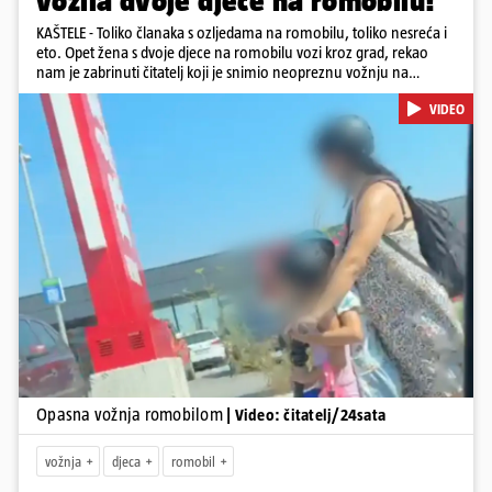
vozila dvoje djece na romobilu!
KAŠTELE - Toliko članaka s ozljedama na romobilu, toliko nesreća i
eto. Opet žena s dvoje djece na romobilu vozi kroz grad, rekao
nam je zabrinuti čitatelj koji je snimio neopreznu vožnju na
romobilu u četvrtak prijepodne kroz Kaštele. Podsjetimo, mjesec i
VIDEO
pol od smrti dječaka (14) u Metkoviću, pad s električnog romobila
odnio je još jedan mladi život. Unatoč naporima liječnika KBC-a
Zagreb, u ponedjeljak maloljetnik je podlegao ozljedama
zadobivenima u padu s romobila.
Pokretanje videa...
Opasna vožnja romobilom
| Video: čitatelj/24sata
vožnja
djeca
romobil