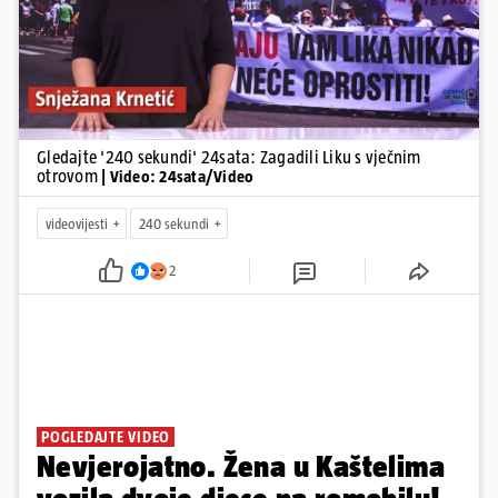
Gledajte '240 sekundi' 24sata: Zagadili Liku s vječnim
otrovom
| Video: 24sata/Video
videovijesti
240 sekundi
2
POGLEDAJTE VIDEO
Nevjerojatno. Žena u Kaštelima