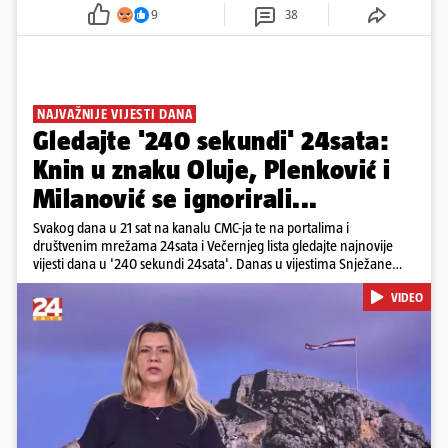
9
38
NAJVAŽNIJE VIJESTI DANA
Gledajte '240 sekundi' 24sata:
Knin u znaku Oluje, Plenković i
Milanović se ignorirali...
Svakog dana u 21 sat na kanalu CMC-ja te na portalima i
društvenim mrežama 24sata i Večernjeg lista gledajte najnovije
vijesti dana u '240 sekundi 24sata'. Danas u vijestima Snježane
Krnetić: Hrvatska je obilježila 31. obljetnicu Oluje, a pažnju je
VIDEO
privuklo ignoriranje predsjednika Zorana Milanovića i premijera
Andreja Plenkovića u Kninu. Donosimo i detalje o većim
braniteljskim mirovinama, apelu obitelji Hrvata u komi u Irskoj,
upozorenjima nakon nove tragedije na električnom romobilu te
smanjenju proizvodnje u nuklearnoj elektrani Krško.
Pokretanje videa...