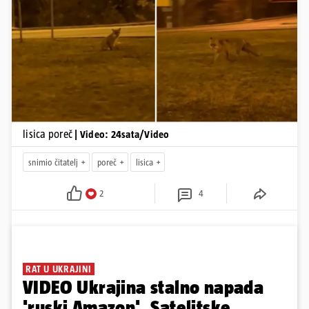
Pokretanje videa...
lisica poreč
| Video: 24sata/Video
snimio čitatelj
poreč
lisica
2
4
RAT U UKRAJINI
VIDEO Ukrajina stalno napada
'ruski Amazon'. Satelitske