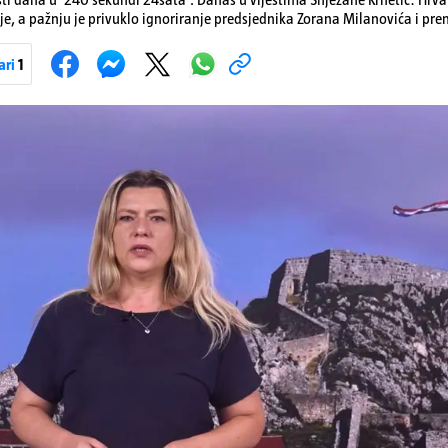
je, a pažnju je privuklo ignoriranje predsjednika Zorana Milanovića i pr
imo i detalje o većim braniteljskim mirovinama, apelu obitelji Hrvata u k
nakon nove tragedije na električnom romobilu te smanjenju proizvodnje 
ari
1
Pokretanje videa...