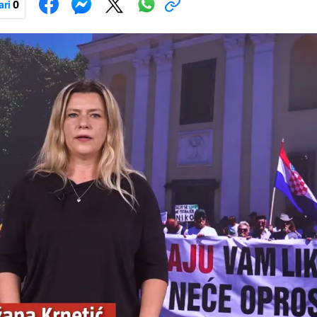
ari
0
Pokretanje videa...