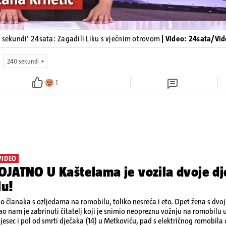
 sekundi' 24sata: Zagadili Liku s vječnim otrovom
| Video: 24sata/Vi
240 sekundi
1
VIDEO
JATNO U Kaštelama je vozila dvoje dj
lu!
ko članaka s ozljedama na romobilu, toliko nesreća i eto. Opet žena s dvo
ao nam je zabrinuti čitatelj koji je snimio neopreznu vožnju na romobilu 
esec i pol od smrti dječaka (14) u Metkoviću, pad s električnog romobila 