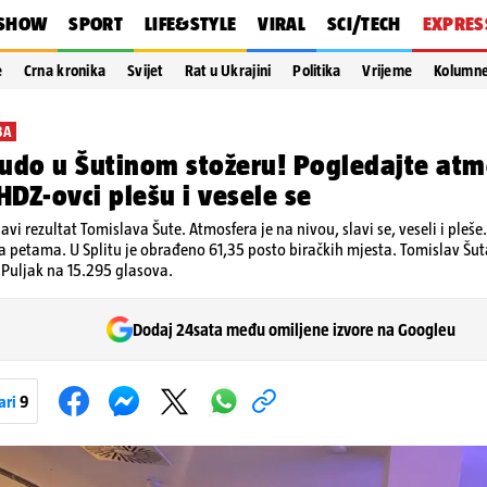
SHOW
SPORT
LIFE&STYLE
VIRAL
SCI/TECH
EXPRES
e
Crna kronika
Svijet
Rat u Ukrajini
Politika
Vrijeme
Kolumn
BA
udo u Šutinom stožeru! Pogledajte atm
 HDZ-ovci plešu i vesele se
lavi rezultat Tomislava Šute. Atmosfera je na nivou, slavi se, veseli i pleše
a petama. U Splitu je obrađeno 61,35 posto biračkih mjesta. Tomislav Šut
 Puljak na 15.295 glasova.
Dodaj 24sata među omiljene izvore na Googleu
ari
9