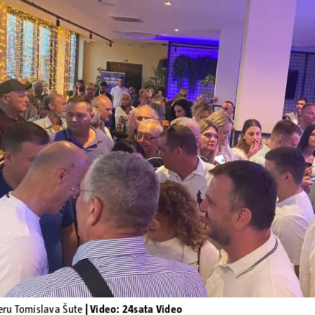
Pokretanje videa...
žeru Tomislava Šute
| Video: 24sata Video