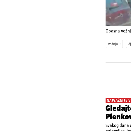
Opasna vožn
vožnja
d
NAJVAŽNIJE V
Gledajt
Plenkov
Svakog dana u
najnovije vije