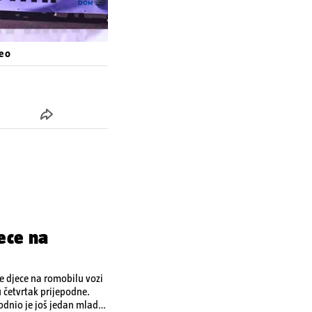
deo
ece na
je djece na romobilu vozi
u četvrtak prijepodne.
odnio je još jedan mladi