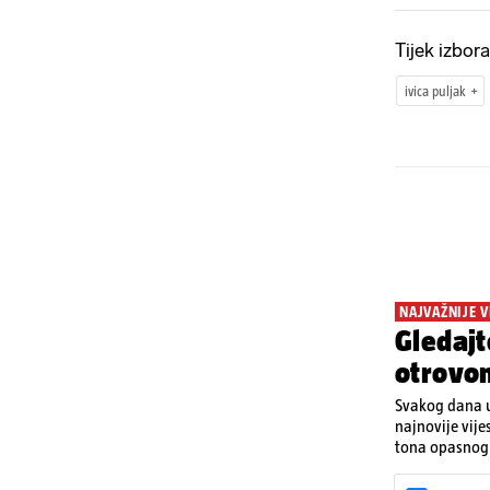
Tijek izbora
ivica puljak
NAJVAŽNIJE V
Gledajt
otrovo
Svakog dana u
najnovije vije
tona opasnog 
Denisa Vejzović