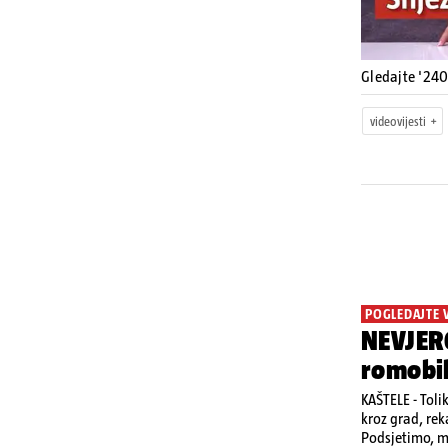
Gledajte '240
videovijesti
POGLEDAJTE 
NEVJERO
romobi
KAŠTELE - Toli
kroz grad, rek
Podsjetimo, mj