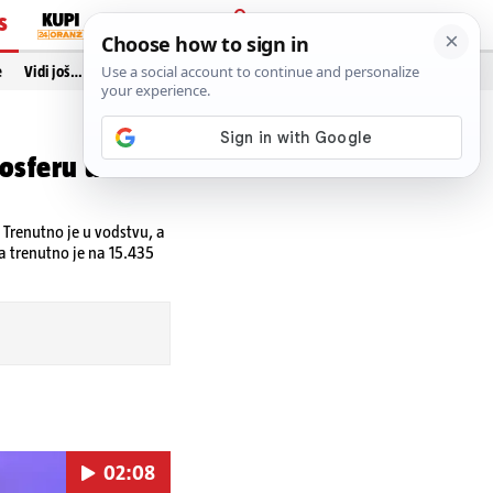
S
PRIJAVA
e
Vidi još…
osferu u
. Trenutno je u vodstvu, a
a trenutno je na 15.435
02:08