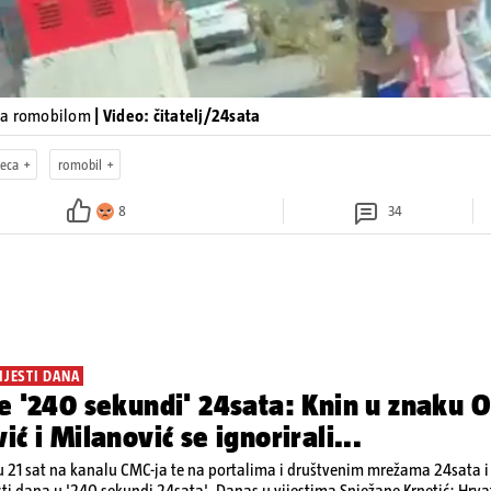
ja romobilom
| Video: čitatelj/24sata
jeca
romobil
8
34
IJESTI DANA
e '240 sekundi' 24sata: Knin u znaku O
ić i Milanović se ignorirali...
 21 sat na kanalu CMC-ja te na portalima i društvenim mrežama 24sata i V
sti dana u '240 sekundi 24sata'. Danas u vijestima Snježane Krnetić: Hrvats