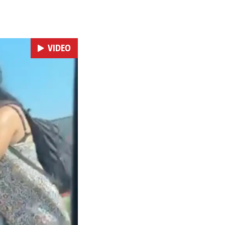
o ozljedama zadobivenima
VIDEO