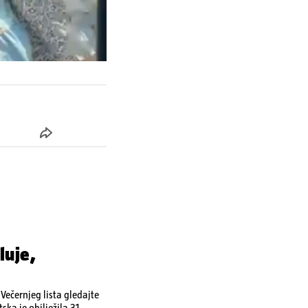
luje,
ečernjeg lista gledajte
ka je obilježila 31.