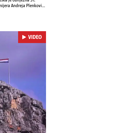
emijera Andreja Plenkovića
omi u Irskoj,
u nuklearnoj elektrani
VIDEO