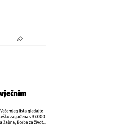
 vječnim
ečernjeg lista gledajte
a teško zagađena s 37.000
a Žabna, Borba za život