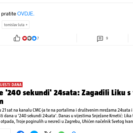
 pratite
OVDJE.
tomislav šuta
7
9
IJESTI DANA
e '240 sekundi' 24sata: Zagadili Liku s
m
 21 sat na kanalu CMC-ja te na portalima i društvenim mrežama 24sata i V
sti dana u '240 sekundi 24sata'. Danas u vijestima Snježane Krnetić: Lik
otpada, Troje poginulih u nesreći u Zagrebu, Uhićen načelnik Svetog Ivan
a, Krajaču režu ovlasti: Slijedi otkaz...