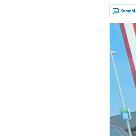
život. Unatoč
u padu s romo
Koment