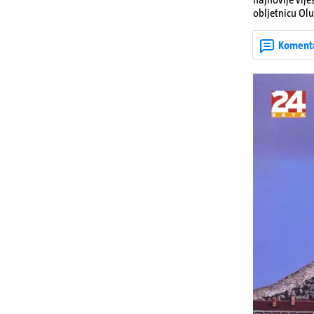
obljetnicu Olu
u Kninu. Donos
upozorenjima 
Koment
Krško.