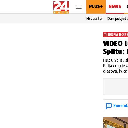
PLUS+
NEWS
Hrvatska
Dan pobjed
TIJESNA BOR
VIDEO L
Splitu:
HDZ u Splitu s
Puljak mu je z
glasova, Ivica
Koment