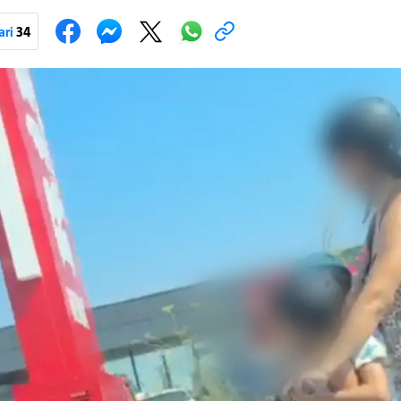
 naporima liječnika KBC-a Zagreb, u ponedjeljak maloljetnik je podlega
bila.
ari
34
Pokretanje videa...