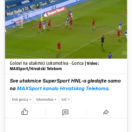
Pokretanje videa...
Golovi na utakmici Lokomotiva - Gorica
| Video:
MAXSport/Hrvatski Telekom
Sve utakmice SuperSport HNL-a gledajte samo
na
MAXSport kanalu Hrvatskog Telekoma
.
hnk gorica
lokomotiva
hnl