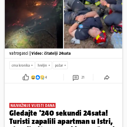
Pokretanje videa...
vatrogasci
| Video: čitatelji 24sata
crna kronika
hreljin
požar
4
21
NAJVAŽNIJE VIJESTI DANA
Gledajte '240 sekundi 24sata!
Turisti zapalili apartman u Istri,