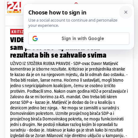
PRIJAVA
News
Komentari
8
KRITIZIRAO STRANKU
VIDEO Matijević: Podbacili smo. Da
sam ja šef SDP-a, nakon ovih
rezultata bih se zahvalio svima
UŽIVO IZ STOŽERA RIJEKA PRAVDE - SDP-ovac Davor Matijević
komentirao je izborne rezultate. Kritizirao je predsjednika stranke
te kazao da je on na njegovom mjestu, da bi odmah dao ostavku. -
Treba biti realan, šanse nema. Hoćemo li sastavljati, mogli bismo
jedino s nepricipijalnom koalicijom, čemu se osobno izričito
protivim. Podbacili smo. Nakon osam godina HDZ-a poražavajuće i
žalosno da se mi borimo za 45. mandat. Ovo treba biti iskren
poraz SDP-a - kazao je. Matijević je dodao da će u koaliciju s
desnicom jedino bez njega. - Ne mogu se zamisliti u suradnji s
Domovinskim pokretom. Uzmite prosječnog birača SDP-a i
prosječnog birača Domovinskog pokreta, ne mogu funkcionirati
jedni s drugim. Ne postoji nikakav razlog kojim bi opravdali tu
suradnju - dodao je. Istaknuo je kako ga je strah kako bi rezultati
izgledali da se Zoran Milanović nije direktno uključio u kampanju. -