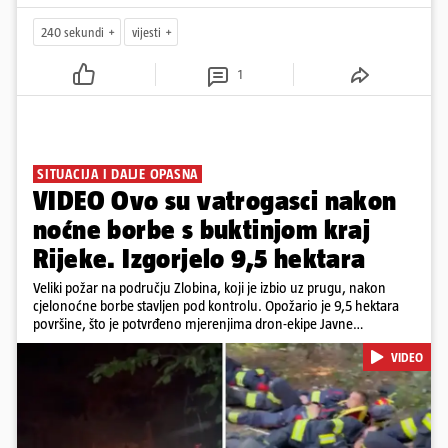
240 sekundi
vijesti
1
SITUACIJA I DALJE OPASNA
VIDEO Ovo su vatrogasci nakon
noćne borbe s buktinjom kraj
Rijeke. Izgorjelo 9,5 hektara
Veliki požar na području Zlobina, koji je izbio uz prugu, nakon
cjelonoćne borbe stavljen pod kontrolu. Opožario je 9,5 hektara
površine, što je potvrđeno mjerenjima dron-ekipe Javne
vatrogasne postrojbe grada Rijeke. Vatru je gasilo 55 ljudi sa 17
VIDEO
vozila te više DVD-ova i JVP Rijeka. Situacija je i dalje ozbiljna zbog
jakog vjetra koji povećava opasnost od razbuktavanja. Zato ostaju i
dežurati na terenu