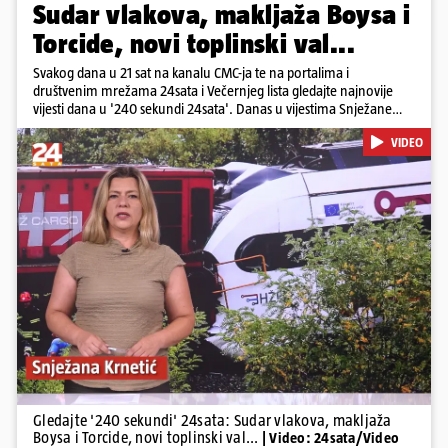
Sudar vlakova, makljaža Boysa i
Torcide, novi toplinski val...
Svakog dana u 21 sat na kanalu CMC-ja te na portalima i
društvenim mrežama 24sata i Večernjeg lista gledajte najnovije
vijesti dana u '240 sekundi 24sata'. Danas u vijestima Snježane
Krnetić: Željeznička nesreća između kolodvora Sveti Ivan Žabno i
VIDEO
Gradec, masovna tučnjava Boysa i Torcide, prijeti nestašica vode
kraj Požege...
Pokretanje videa...
Gledajte '240 sekundi' 24sata: Sudar vlakova, makljaža
Boysa i Torcide, novi toplinski val...
| Video: 24sata/Video