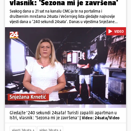
vlasnik: 'Sezona mi je završena'
Svakog dana u 21 sat na kanalu CMC-ja te na portalima i
društvenim mrežama 24sata i Večernjeg lista gledajte najnovije
vijesti dana u '240 sekundi 24sata'. Danas u vijestima Snježane
Krnetić: Turisti uništili apartman u Istri, 125 milijuna eura mogla bi
VIDEO
stajati sanacija otpada u Gospiću, u Osijeku pretukli nogometnog
suca, od utorka nove cijene goriva, rastu mirovine za 200 tisuća
branitelja...
Pokretanje videa...
Gledajte '240 sekundi 24sata! Turisti zapalili apartman u
Istri, vlasnik: 'Sezona mi je završena'
| Video: 24sata/Video
vijesti 24sata
video 24sata