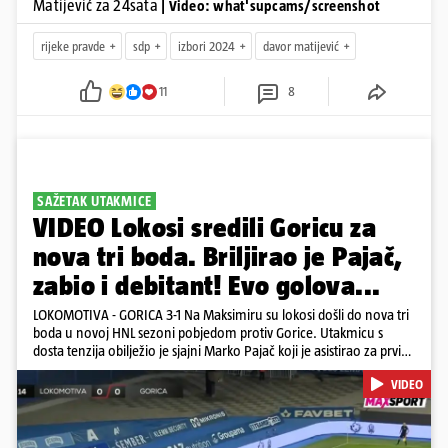
Matijević za 24sata
| Video: what'supcams/screenshot
rijeke pravde
sdp
izbori 2024
davor matijević
11
8
SAŽETAK UTAKMICE
VIDEO Lokosi sredili Goricu za
nova tri boda. Briljirao je Pajač,
zabio i debitant! Evo golova...
LOKOMOTIVA - GORICA 3-1 Na Maksimiru su lokosi došli do nova tri
boda u novoj HNL sezoni pobjedom protiv Gorice. Utakmicu s
dosta tenzija obilježio je sjajni Marko Pajač koji je asistirao za prvi
gol Mariću, a zakuhao drugi kada je Kavelj zabio auto-gol.
VIDEO
Bogojević je smanjio, Gorica je pritiskala i nizala šanse, ali onda
primila kontru pred kraj. Lokosi sele na vrh tablice s Osijekom