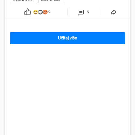
5
6
Učitaj više