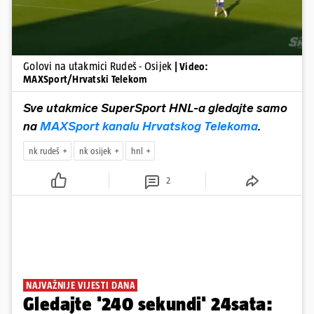
Golovi na utakmici Rudeš - Osijek
| Video:
MAXSport/Hrvatski Telekom
Sve utakmice SuperSport HNL-a gledajte samo
na
MAXSport kanalu Hrvatskog Telekoma
.
nk rudeš
nk osijek
hnl
2
NAJVAŽNIJE VIJESTI DANA
Gledajte '240 sekundi' 24sata: