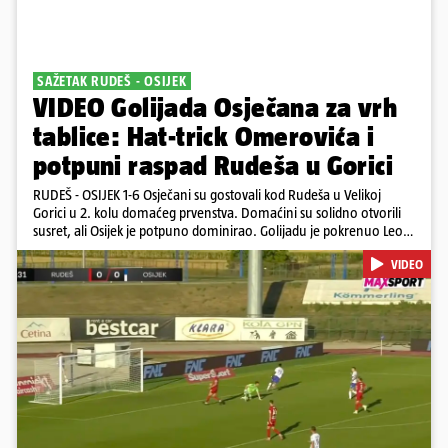
SAŽETAK RUDEŠ - OSIJEK
VIDEO Golijada Osječana za vrh
tablice: Hat-trick Omerovića i
potpuni raspad Rudeša u Gorici
RUDEŠ - OSIJEK 1-6 Osječani su gostovali kod Rudeša u Velikoj
Gorici u 2. kolu domaćeg prvenstva. Domaćini su solidno otvorili
susret, ali Osijek je potpuno dominirao. Golijadu je pokrenuo Leon
u 12. minuti, a povećao je u 24. minuti. Meksikancu su ovo bili prvi
VIDEO
golovi u dresu 'bijelo-plavih' Nail Omerović bio je junak u dresu
gostiju, zabio hat-trick. Mrežu golmana Rudeša tresao je u 41., 44.
minuti i 81. minuti. U dugu listu strijelaca u velikoj Gorici upisao se i
Arnel Jakupović golom u 69. minuti. Utješni gol za smanjenje
zaostatka u dresu Rudeša zabio je Ilečić u 84. minuti. Osijek je s tri
boda na prvom mjestu tablice HNL-a
Pokretanje videa...