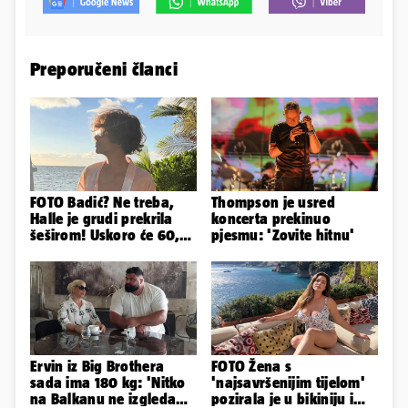
Preporučeni članci
FOTO Badić? Ne treba,
Thompson je usred
Halle je grudi prekrila
koncerta prekinuo
šeširom! Uskoro će 60,
pjesmu: 'Zovite hitnu'
ljetuje u golim izdanjima
Ervin iz Big Brothera
FOTO Žena s
sada ima 180 kg: 'Nitko
'najsavršenijim tijelom'
na Balkanu ne izgleda
pozirala je u bikiniju i