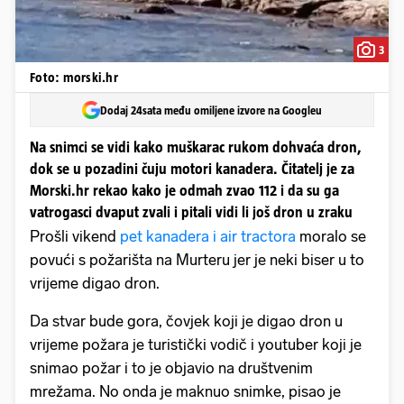
3
Foto: morski.hr
Dodaj 24sata među omiljene izvore na Googleu
Na snimci se vidi kako muškarac rukom dohvaća dron,
dok se u pozadini čuju motori kanadera. Čitatelj je za
Morski.hr rekao kako je odmah zvao 112 i da su ga
vatrogasci dvaput zvali i pitali vidi li još dron u zraku
Prošli vikend
pet kanadera i air tractora
moralo se
povući s požarišta na Murteru jer je neki biser u to
vrijeme digao dron.
Da stvar bude gora, čovjek koji je digao dron u
vrijeme požara je turistički vodič i youtuber koji je
snimao požar i to je objavio na društvenim
mrežama. No onda je maknuo snimke, pisao je