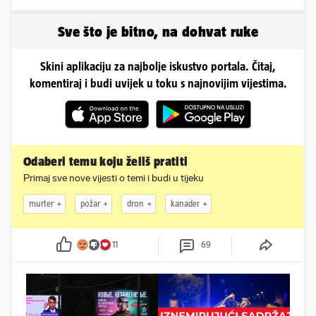
kao ja, stranci me hvale'
pokazala svoje bujne
obline...
Sve što je bitno, na dohvat ruke
Skini aplikaciju za najbolje iskustvo portala. Čitaj,
komentiraj i budi uvijek u toku s najnovijim vijestima.
Odaberi temu koju želiš pratiti
Primaj sve nove vijesti o temi i budi u tijeku
murter
požar
dron
kanader
11
69