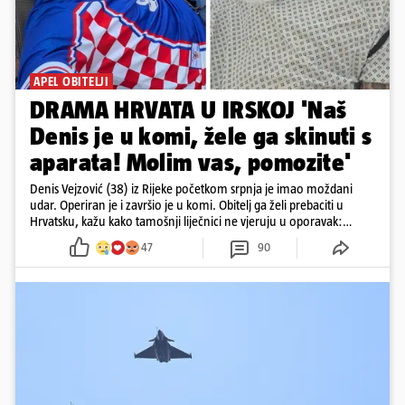
APEL OBITELJI
DRAMA HRVATA U IRSKOJ 'Naš
Denis je u komi, žele ga skinuti s
aparata! Molim vas, pomozite'
Denis Vejzović (38) iz Rijeke početkom srpnja je imao moždani
udar. Operiran je i završio je u komi. Obitelj ga želi prebaciti u
Hrvatsku, kažu kako tamošnji liječnici ne vjeruju u oporavak:
'Imamo 72 sata'
47
90