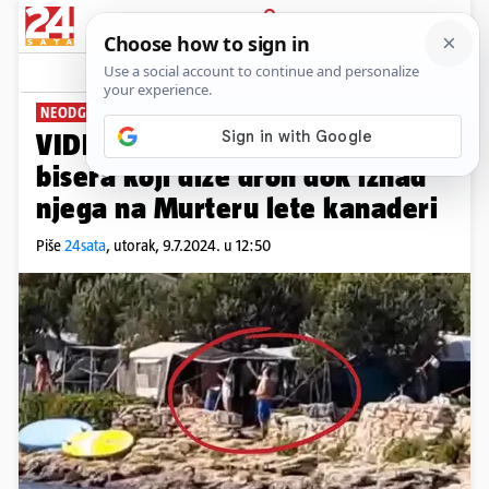
PRIJAVA
News
Komentari
69
NEODGOVORNI TURIST
VIDEO Nevjerojatno! Pogledajte
bisera koji diže dron dok iznad
njega na Murteru lete kanaderi
Piše
24sata
,
utorak, 9.7.2024. u 12:50