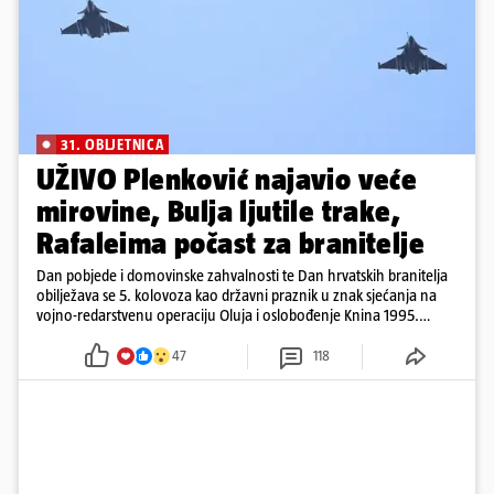
31. OBLJETNICA
UŽIVO Plenković najavio veće
mirovine, Bulja ljutile trake,
Rafaleima počast za branitelje
Dan pobjede i domovinske zahvalnosti te Dan hrvatskih branitelja
obilježava se 5. kolovoza kao državni praznik u znak sjećanja na
vojno-redarstvenu operaciju Oluja i oslobođenje Knina 1995.
godine
47
118