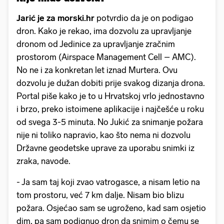
Jarić je za morski.hr
potvrdio da je on podigao
dron. Kako je rekao, ima dozvolu za upravljanje
dronom od Jedinice za upravljanje zračnim
prostorom (Airspace Management Cell – AMC).
No ne i za konkretan let iznad Murtera. Ovu
dozvolu je dužan dobiti prije svakog dizanja drona.
Portal piše kako je to u Hrvatskoj vrlo jednostavno
i brzo, preko istoimene aplikacije i najčešće u roku
od svega 3-5 minuta. No Jukić za snimanje požara
nije ni toliko napravio, kao što nema ni dozvolu
Državne geodetske uprave za uporabu snimki iz
zraka, navode.
- Ja sam taj koji zvao vatrogasce, a nisam letio na
tom prostoru, već 7 km dalje. Nisam bio blizu
požara. Osjećao sam se ugroženo, kad sam osjetio
dim, pa sam podignuo dron da snimim o čemu se