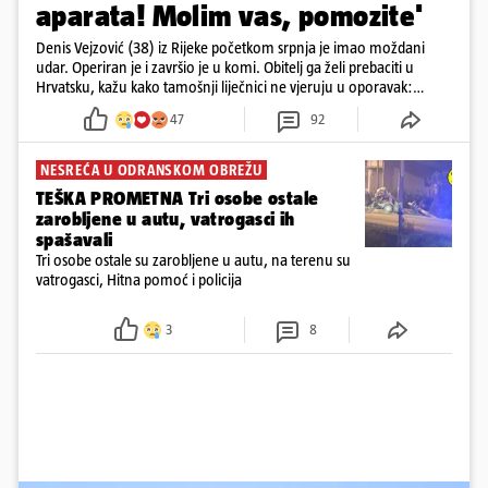
aparata! Molim vas, pomozite'
Denis Vejzović (38) iz Rijeke početkom srpnja je imao moždani
udar. Operiran je i završio je u komi. Obitelj ga želi prebaciti u
Hrvatsku, kažu kako tamošnji liječnici ne vjeruju u oporavak:
'Imamo 72 sata'
47
92
NESREĆA U ODRANSKOM OBREŽU
TEŠKA PROMETNA Tri osobe ostale
zarobljene u autu, vatrogasci ih
spašavali
Tri osobe ostale su zarobljene u autu, na terenu su
vatrogasci, Hitna pomoć i policija
3
8