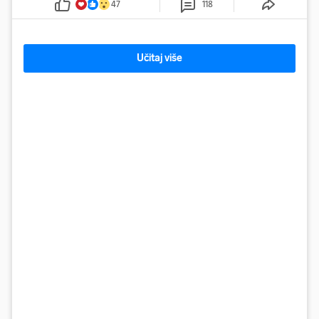
47
118
Učitaj više