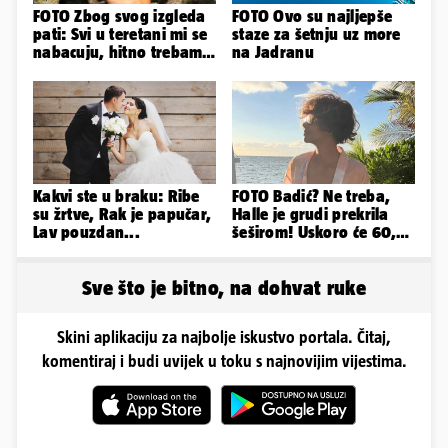
FOTO Zbog svog izgleda
FOTO Ovo su najljepše
pati: Svi u teretani mi se
staze za šetnju uz more
nabacuju, hitno trebam
na Jadranu
tjelohranitelja!
Kakvi ste u braku: Ribe
FOTO Badić? Ne treba,
su žrtve, Rak je papučar,
Halle je grudi prekrila
Lav pouzdan...
šeširom! Uskoro će 60,
ljetuje u golim izdanjima
Sve što je bitno, na dohvat ruke
Skini aplikaciju za najbolje iskustvo portala. Čitaj,
komentiraj i budi uvijek u toku s najnovijim vijestima.