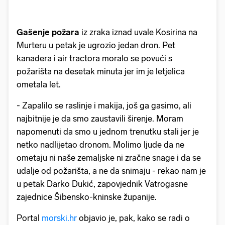
Gašenje požara
iz zraka iznad uvale Kosirina na
Murteru u petak je ugrozio jedan dron. Pet
kanadera i air tractora moralo se povući s
požarišta na desetak minuta jer im je letjelica
ometala let.
- Zapalilo se raslinje i makija, još ga gasimo, ali
najbitnije je da smo zaustavili širenje. Moram
napomenuti da smo u jednom trenutku stali jer je
netko nadlijetao dronom. Molimo ljude da ne
ometaju ni naše zemaljske ni zračne snage i da se
udalje od požarišta, a ne da snimaju - rekao nam je
u petak Darko Dukić, zapovjednik Vatrogasne
zajednice Šibensko-kninske županije.
Portal
morski.hr
objavio je, pak, kako se radi o