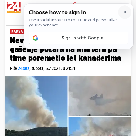
PRIJAVA
News
Komentari
3
KAKVA LOŠA IDEJA
Nevjerojatno! Dronom snimao
gašenje požara na Murteru pa
time poremetio let kanaderima
Piše
24sata
,
subota, 6.7.2024. u 21:51