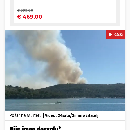
05:22
Pokretanje videa...
Požar na Murteru
| Video: 24sata/Snimio čitatelj
Nije imao dozvolu?