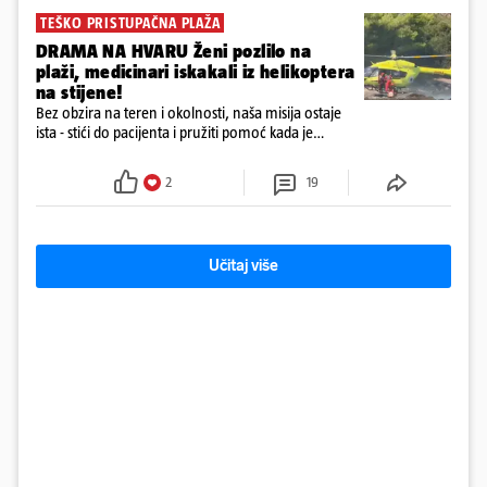
TEŠKO PRISTUPAČNA PLAŽA
DRAMA NA HVARU Ženi pozlilo na
plaži, medicinari iskakali iz helikoptera
na stijene!
Bez obzira na teren i okolnosti, naša misija ostaje
ista - stići do pacijenta i pružiti pomoć kada je
najpotrebnija - objavilo je Ministarstvo zdravstva na
Facebooku
2
19
Učitaj više