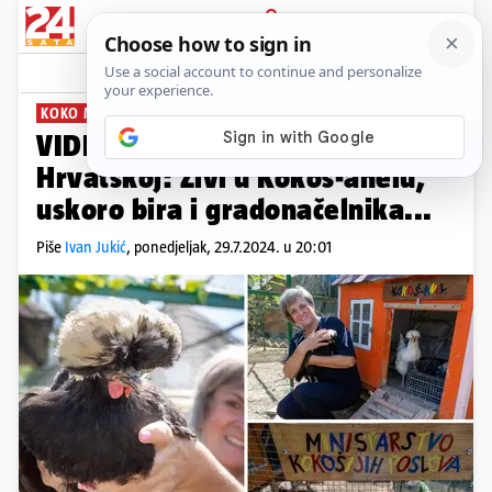
PRIJAVA
News
Komentari
5
KOKO MISS HRVATSKE
PLUS+
VIDEO Ovo je najljepša kokoš u
Hrvatskoj: Živi u Kokoš-anelu,
uskoro bira i gradonačelnika...
Piše
Ivan Jukić
,
ponedjeljak, 29.7.2024. u 20:01