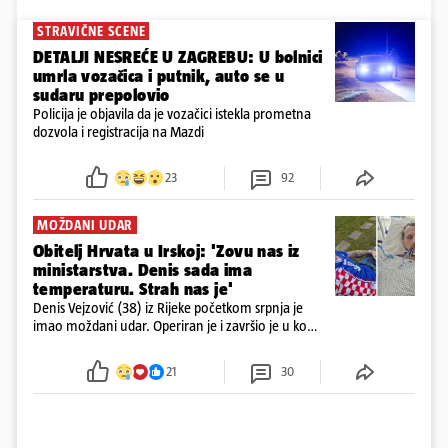
STRAVIČNE SCENE
DETALJI NESREĆE U ZAGREBU: U bolnici
umrla vozačica i putnik, auto se u
sudaru prepolovio
Policija je objavila da je vozačici istekla prometna
dozvola i registracija na Mazdi
23
92
MOŽDANI UDAR
Obitelj Hrvata u Irskoj: 'Zovu nas iz
ministarstva. Denis sada ima
temperaturu. Strah nas je'
Denis Vejzović (38) iz Rijeke početkom srpnja je
imao moždani udar. Operiran je i završio je u komi.
Obitelj ga želi prebaciti u Hrvatsku, kažu kako
tamošnji liječnici ne vjeruju u oporavak: 'Imamo
21
30
72 sata'