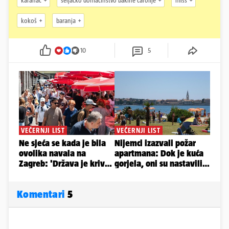
karanac
seljačko domaćinstvo bakine čarolije
miss
kokoš
baranja
10
5
Komentari
5