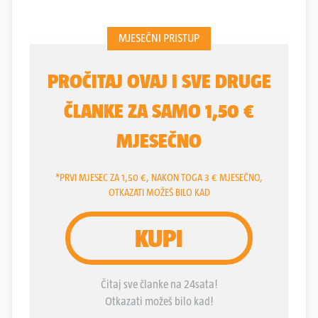
Miss, pobjednica prvog hrvatskog natjecanja za
najljepšu kokoš. Inače, riječ je o vrsti holandska
ćubasta kokoš. Natjecanje se dogodilo u Karancu
kraj Belog Manastira, u poznatom Kokin gradu.