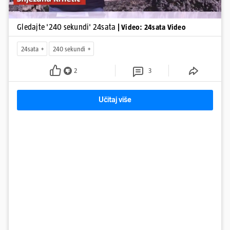
Gledajte '240 sekundi' 24sata
| Video: 24sata Video
24sata
240 sekundi
2
3
Učitaj više