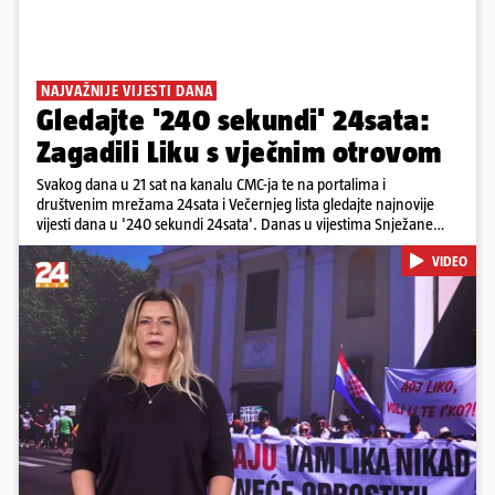
NAJVAŽNIJE VIJESTI DANA
Gledajte '240 sekundi' 24sata:
Zagadili Liku s vječnim otrovom
Svakog dana u 21 sat na kanalu CMC-ja te na portalima i
društvenim mrežama 24sata i Večernjeg lista gledajte najnovije
vijesti dana u '240 sekundi 24sata'. Danas u vijestima Snježane
Krnetić: Lika teško zagađena s 37.000 tona opasnog otpada, Troje
VIDEO
poginulih u nesreći u Zagrebu, Uhićen načelnik Svetog Ivana
Žabna, Borba za život Denisa Vejzovića, Krajaču režu ovlasti: Slijedi
otkaz...
Pokretanje videa...