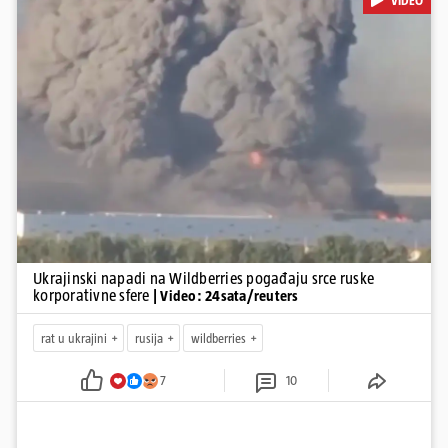
VIDEO
snage koriste i za vojne potrebe, odnosno za skladištenje i
distribuciju dijelova za dronove i druge opreme koja se koristi u
ratu. S druge strane, napadi služe i kao izravan odgovor na ruska
bombardiranja ukrajinske poštanske i logističke infrastrukture te
kao način da se ekonomske posljedice rata prenesu dublje na ruski
teritorij i približe običnim građanima.
Pokretanje videa...
Ukrajinski napadi na Wildberries pogađaju srce ruske
korporativne sfere
| Video: 24sata/reuters
rat u ukrajini
rusija
wildberries
7
10