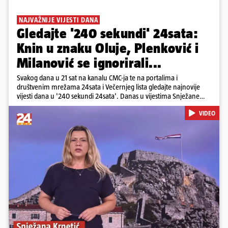
NAJVAŽNIJE VIJESTI DANA
Gledajte '240 sekundi' 24sata:
Knin u znaku Oluje, Plenković i
Milanović se ignorirali...
Svakog dana u 21 sat na kanalu CMC-ja te na portalima i
društvenim mrežama 24sata i Večernjeg lista gledajte najnovije
vijesti dana u '240 sekundi 24sata'. Danas u vijestima Snježane
Krnetić: Hrvatska je obilježila 31. obljetnicu Oluje, a pažnju je
VIDEO
privuklo ignoriranje predsjednika Zorana Milanovića i premijera
Andreja Plenkovića u Kninu. Donosimo i detalje o većim
braniteljskim mirovinama, apelu obitelji Hrvata u komi u Irskoj,
upozorenjima nakon nove tragedije na električnom romobilu te
smanjenju proizvodnje u nuklearnoj elektrani Krško.
Pokretanje videa...