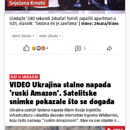
Gledajte '240 sekundi 24sata! Turisti zapalili apartman u
Istri, vlasnik: 'Sezona mi je završena'
| Video: 24sata/Video
vijesti 24sata
video 24sata
4
5
RAT U UKRAJINI
VIDEO Ukrajina stalno napada
'ruski Amazon'. Satelitske
snimke pokazale što se događa
Ukrajina zadnjih tjedana napada diljem Rusije logističku
infrastrukturu i skladišta divovske internetske trgovine Wildberries,
koju često nazivaju "ruskim Amazonom". Kijev na ove objekte ne
gleda samo kao na obična trgovačka skladišta, već tvrdi da ih ruske