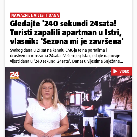
NAJVAŽNIJE VIJESTI DANA
Gledajte '240 sekundi 24sata!
Turisti zapalili apartman u Istri,
vlasnik: 'Sezona mi je završena'
Svakog dana u 21 sat na kanalu CMC-ja te na portalima i
društvenim mrežama 24sata i Večernjeg lista gledajte najnovije
vijesti dana u '240 sekundi 24sata'. Danas u vijestima Snježane
Krnetić: Turisti uništili apartman u Istri, 125 milijuna eura mogla bi
VIDEO
stajati sanacija otpada u Gospiću, u Osijeku pretukli nogometnog
suca, od utorka nove cijene goriva, rastu mirovine za 200 tisuća
branitelja...
Pokretanje videa...