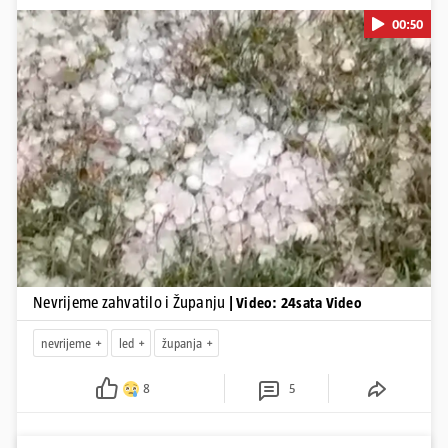
00:50
Pokretanje videa...
Nevrijeme zahvatilo i Županju
| Video: 24sata Video
nevrijeme
led
županja
8
5