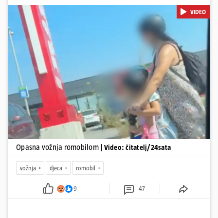
romobilu u četvrtak prijepodne kroz Kaštele. Podsjetimo, mjesec i
VIDEO
pol od smrti dječaka (14) u Metkoviću, pad s električnog romobila
odnio je još jedan mladi život. Unatoč naporima liječnika KBC-a
Zagreb, u ponedjeljak maloljetnik je podlegao ozljedama
zadobivenima u padu s romobila.
Pokretanje videa...
Opasna vožnja romobilom
| Video: čitatelj/24sata
vožnja
djeca
romobil
9
47