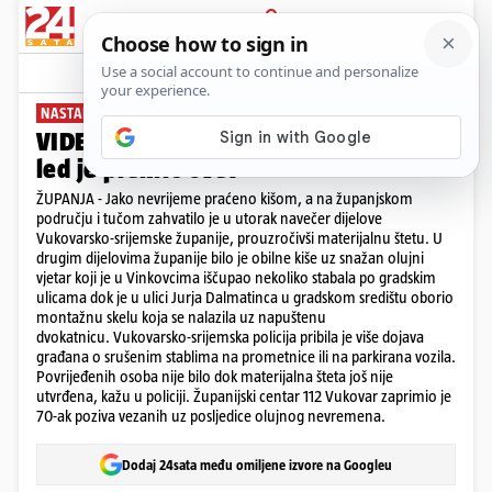
PRIJAVA
News
Komentari
5
NASTALA ŠTETA
VIDEO Pogledajte prizore iz Županje,
led je prekrio sve!
ŽUPANJA - Jako nevrijeme praćeno kišom, a na županjskom
području i tučom zahvatilo je u utorak navečer dijelove
Vukovarsko-srijemske županije, prouzročivši materijalnu štetu. U
drugim dijelovima županije bilo je obilne kiše uz snažan olujni
vjetar koji je u Vinkovcima iščupao nekoliko stabala po gradskim
ulicama dok je u ulici Jurja Dalmatinca u gradskom središtu oborio
montažnu skelu koja se nalazila uz napuštenu
dvokatnicu. Vukovarsko-srijemska policija pribila je više dojava
građana o srušenim stablima na prometnice ili na parkirana vozila.
Povrijeđenih osoba nije bilo dok materijalna šteta još nije
utvrđena, kažu u policiji. Županijski centar 112 Vukovar zaprimio je
70-ak poziva vezanih uz posljedice olujnog nevremena.
Dodaj 24sata među omiljene izvore na Googleu