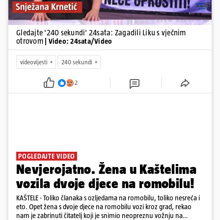
Gledajte '240 sekundi' 24sata: Zagadili Liku s vječnim
otrovom
| Video: 24sata/Video
videovijesti
240 sekundi
2
POGLEDAJTE VIDEO
Nevjerojatno. Žena u Kaštelima
vozila dvoje djece na romobilu!
KAŠTELE - Toliko članaka s ozljedama na romobilu, toliko nesreća i
eto. Opet žena s dvoje djece na romobilu vozi kroz grad, rekao
nam je zabrinuti čitatelj koji je snimio neopreznu vožnju na