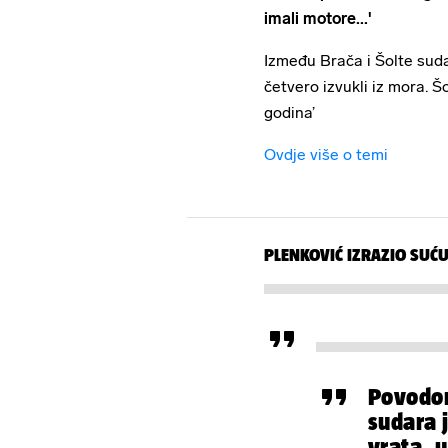
imali motore...'
Između Brača i Šolte sudar
četvero izvukli iz mora. 
godina’
Ovdje više o temi
PLENKOVIĆ IZRAZIO SUĆ
Povodom
sudara 
vrata, u