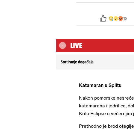
16
LIVE
Sortiranje događaja
Katamaran u Splitu
Nakon pomorske nesreće u
katamarana i jedrilice, d
Krilo Eclipse u večernjim j
Prethodno je brod oteglje