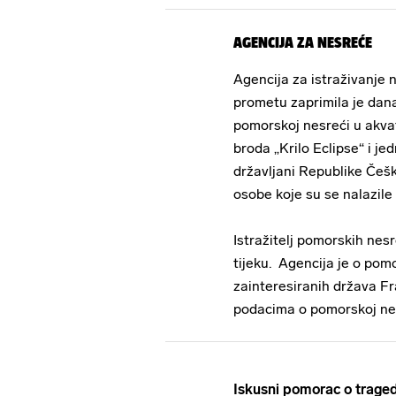
AGENCIJA ZA NESREĆE
Agencija za istraživanje
prometu zaprimila je dana 
pomorskoj nesreći u akvat
broda „Krilo Eclipse“ i jed
državljani Republike Češk
osobe koje su se nalazile 
Istražitelj pomorskih nesr
tijeku. Agencija je o pomor
zainteresiranih država Fr
podacima o pomorskoj nesr
Iskusni pomorac o tragedij