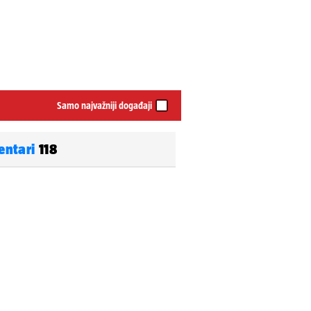
Samo najvažniji događaji
entari
118