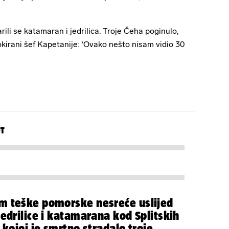
ili se katamaran i jedrilica. Troje Čeha poginulo,
Šokirani šef Kapetanije: ‘Ovako nešto nisam vidio 30
UT
 teške pomorske nesreće uslijed
jedrilice i katamarana kod Splitskih
 kojoj je smrtno stradalo troje