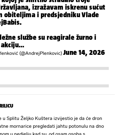
državljana, izražavam iskrenu sućut
m obiteljima i predsjedniku Vlade
jBabis
.
ežne službe su reagirale žurno i
 akciju…
June 14, 2026
lenković (@AndrejPlenkovic)
RILICU
u Splitu Željko Kuštera izvijestio je da će dron
atne mornarice pregledati jahtu potonulu na dno
om u nedjelju kad su, od osam osoba s