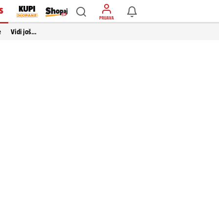
S
PRIJAVA
e
Vidi još…