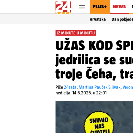
PLUS+
NEWS
Hrvatska
Dan pobjed
IZ MINUTE U MINUTU
UŽAS KOD SPL
jedrilica se s
troje Čeha, t
Piše
24sata
,
Martina Pauček Šljivak
,
Veron
nedjelja, 14.6.2026. u 22:01