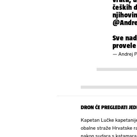
čeških 
njihovi
@Andre
Sve nadl
provele
— Andrej P
DRON ĆE PREGLEDATI JED
Kapetan Lučke kapetanije 
obalne straže Hrvatske r
nakon sudara s katamaran