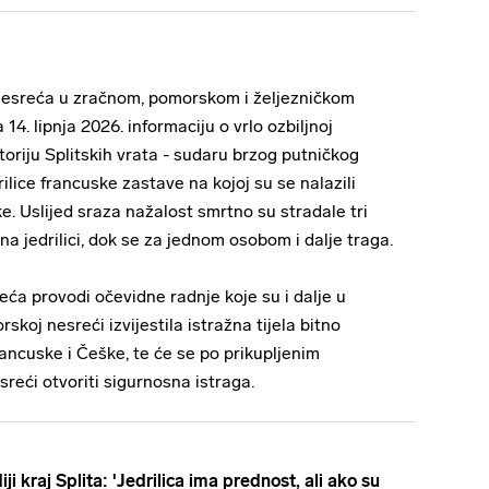
 nesreća u zračnom, pomorskom i željezničkom
14. lipnja 2026. informaciju o vrlo ozbiljnoj
oriju Splitskih vrata - sudaru brzog putničkog
rilice francuske zastave na kojoj su se nalazili
e. Uslijed sraza nažalost smrtno su stradale tri
na jedrilici, dok se za jednom osobom i dalje traga.
eća provodi očevidne radnje koje su i dalje u
skoj nesreći izvijestila istražna tijela bitno
ancuske i Češke, te će se po prikupljenim
eći otvoriti sigurnosna istraga.
i kraj Splita: 'Jedrilica ima prednost, ali ako su