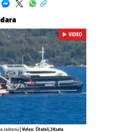
udara
VIDEO
Pokretanje videa...
 na Jadranu
| Video: Čitatelj 24sata