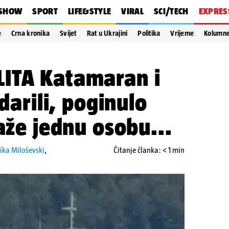
SHOW
SPORT
LIFE&STYLE
VIRAL
SCI/TECH
EXPRES
e
Crna kronika
Svijet
Rat u Ukrajini
Politika
Vrijeme
Kolumn
ITA Katamaran i
udarili, poginulo
raže jednu osobu...
ika Miloševski
,
Čitanje članka: < 1 min