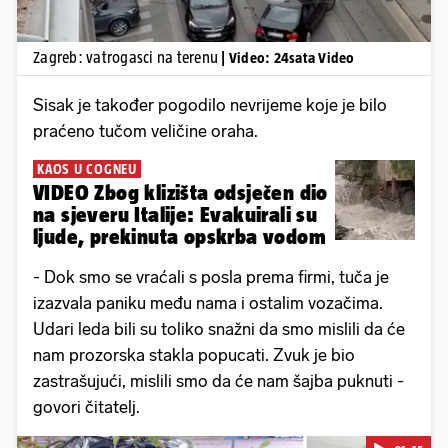
Zagreb: vatrogasci na terenu
| Video: 24sata Video
Sisak je također pogodilo nevrijeme koje je bilo
praćeno tučom veličine oraha.
KAOS U COGNEU
VIDEO Zbog klizišta odsječen dio
na sjeveru Italije: Evakuirali su
ljude, prekinuta opskrba vodom
- Dok smo se vraćali s posla prema firmi, tuča je
izazvala paniku među nama i ostalim vozačima.
Udari leda bili su toliko snažni da smo mislili da će
nam prozorska stakla popucati. Zvuk je bio
zastrašujući, mislili smo da će nam šajba puknuti -
govori čitatelj.