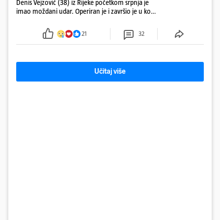
Denis Vejzović (38) iz Rijeke početkom srpnja je
imao moždani udar. Operiran je i završio je u komi.
Obitelj ga želi prebaciti u Hrvatsku, kažu kako
tamošnji liječnici ne vjeruju u oporavak: 'Imamo
21
32
72 sata'
Učitaj više