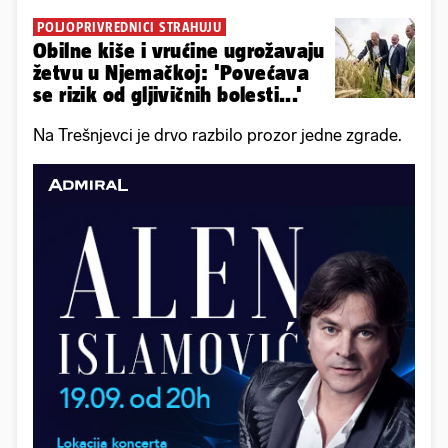
POLJOPRIVREDNICI STRAHUJU
Obilne kiše i vrućine ugrožavaju
žetvu u Njemačkoj: 'Povećava
se rizik od gljivičnih bolesti...'
Na Trešnjevci je drvo razbilo prozor jedne zgrade.