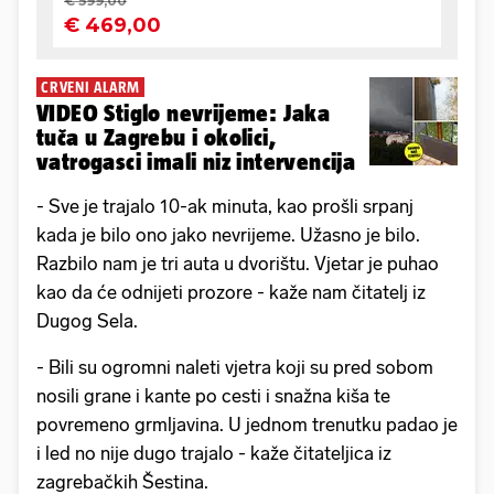
CRVENI ALARM
VIDEO Stiglo nevrijeme: Jaka
tuča u Zagrebu i okolici,
vatrogasci imali niz intervencija
- Sve je trajalo 10-ak minuta, kao prošli srpanj
kada je bilo ono jako nevrijeme. Užasno je bilo.
Razbilo nam je tri auta u dvorištu. Vjetar je puhao
kao da će odnijeti prozore - kaže nam čitatelj iz
Dugog Sela.
- Bili su ogromni naleti vjetra koji su pred sobom
nosili grane i kante po cesti i snažna kiša te
povremeno grmljavina. U jednom trenutku padao je
i led no nije dugo trajalo - kaže čitateljica iz
zagrebačkih Šestina.