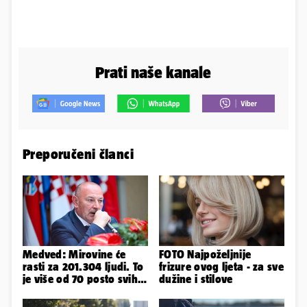
Prati naše kanale
Preporučeni članci
Medved: Mirovine će
FOTO Najpoželjnije
rasti za 201.304 ljudi. To
frizure ovog ljeta - za sve
je više od 70 posto svih
dužine i stilove
branitelja