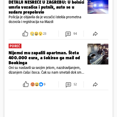
DETALJI NESREĆE U ZAGREBU: U bolnici
umrla vozačica i putnik, auto se u
sudaru prepolovio
Policija je objavila da je vozačici istekla prometna
dozvola i registracija na Mazdi
23
94
POREČ
Nijemci mu zapalili apartman. Šteta
400.000 eura, a šokirao ga mail od
Bookinga
Oni su nastavili sa svojim jelom, nazdravljanjem,
dizanjem čaša i boca. Čak su nam smetali dok smo
u panici kupili crijeva kako bismo pokušali ugasiti
požar, rekao je vlasnik
9
52