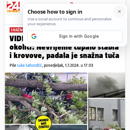
PRIJAVA
News
Komentari
70
SNAŽNO NEVRIJEME
VIDEO Potpuni kaos u Zagrebu i
okolici: Nevrijeme čupalo stabla
i krovove, padala je snažna tuča
Piše
Luka Safundžić
,
ponedjeljak, 1.7.2024. u 17:03