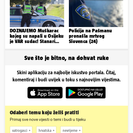
DOZNAJEMO Muškarac
Policija na Pašmanu
kojeg su napali u Osijeku
pronašla mrtvog
je VAR sudac! Stanari
Slovenca (24)
ulice su ga spasili...
Sve što je bitno, na dohvat ruke
Skini aplikaciju za najbolje iskustvo portala. Čitaj,
komentiraj i budi uvijek u toku s najnovijim vijestima.
Odaberi temu koju želiš pratiti
Primaj sve nove vijesti o temi i budi u tijeku
vatrogasci
hrvatska
nevrijeme