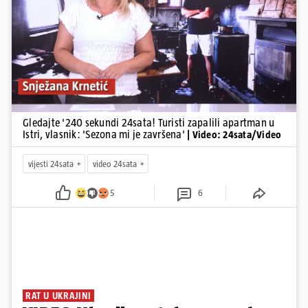
Pokretanje videa...
Gledajte '240 sekundi 24sata! Turisti zapalili apartman u
Istri, vlasnik: 'Sezona mi je završena'
| Video: 24sata/Video
vijesti 24sata
video 24sata
5
6
RAT U UKRAJINI