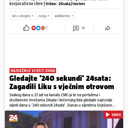
korporativne sfere
| Video: 24sata/reuters
rat u ukrajini
rusija
wildberries
7
10
NAJVAŽNIJE VIJESTI DANA
Gledajte '240 sekundi' 24sata:
Zagadili Liku s vječnim otrovom
Svakog dana u 21 sat na kanalu CMC-ja te na portalima i
društvenim mrežama 24sata i Večernjeg lista gledajte najnovije
vijesti dana u '240 sekundi 24sata'. Danas u vijestima Snježane
Krnetić: Lika teško zagađena s 37.000 tona opasnog otpada, Troje
VIDEO
poginulih u nesreći u Zagrebu, Uhićen načelnik Svetog Ivana
Žabna, Borba za život Denisa Vejzovića, Krajaču režu ovlasti: Slijedi
otkaz...