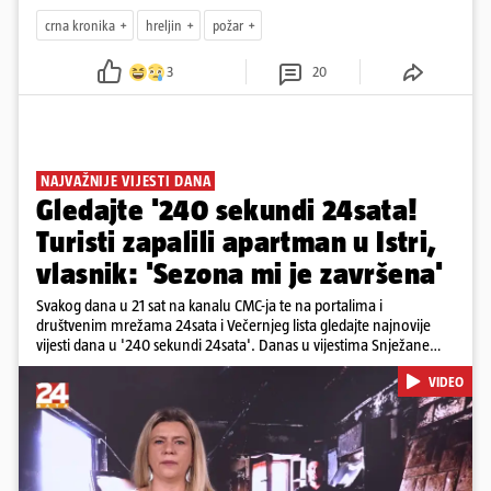
crna kronika
hreljin
požar
3
20
NAJVAŽNIJE VIJESTI DANA
Gledajte '240 sekundi 24sata!
Turisti zapalili apartman u Istri,
vlasnik: 'Sezona mi je završena'
Svakog dana u 21 sat na kanalu CMC-ja te na portalima i
društvenim mrežama 24sata i Večernjeg lista gledajte najnovije
vijesti dana u '240 sekundi 24sata'. Danas u vijestima Snježane
Krnetić: Turisti uništili apartman u Istri, 125 milijuna eura mogla bi
VIDEO
stajati sanacija otpada u Gospiću, u Osijeku pretukli nogometnog
suca, od utorka nove cijene goriva, rastu mirovine za 200 tisuća
branitelja...