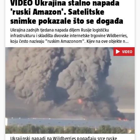
VIDEO Ukrajina stalno napada
'ruski Amazon'. Satelitske
snimke pokazale što se događa
Ukrajina zadnjih tjedana napada diljem Rusije logističku
infrastrukturu i skladišta divovske internetske trgovine Wildberries,
koju često nazivaju "ruskim Amazonom". Kijev na ove objekte ne
gleda samo kao na obična trgovačka skladišta, već tvrdi da ih ruske
VIDEO
snage koriste i za vojne potrebe, odnosno za skladištenje i
distribuciju dijelova za dronove i druge opreme koja se koristi u
ratu. S druge strane, napadi služe i kao izravan odgovor na ruska
bombardiranja ukrajinske poštanske i logističke infrastrukture te
kao način da se ekonomske posljedice rata prenesu dublje na ruski
teritorij i približe običnim građanima.
Pokretanje videa...
Ukrajinski napadi na Wildberries pogađaju srce ruske