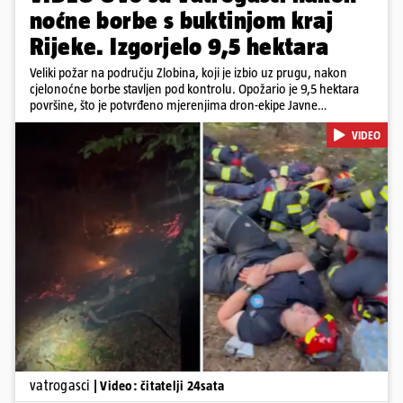
noćne borbe s buktinjom kraj
Rijeke. Izgorjelo 9,5 hektara
Veliki požar na području Zlobina, koji je izbio uz prugu, nakon
cjelonoćne borbe stavljen pod kontrolu. Opožario je 9,5 hektara
površine, što je potvrđeno mjerenjima dron-ekipe Javne
vatrogasne postrojbe grada Rijeke. Vatru je gasilo 55 ljudi sa 17
VIDEO
vozila te više DVD-ova i JVP Rijeka. Situacija je i dalje ozbiljna zbog
jakog vjetra koji povećava opasnost od razbuktavanja. Zato ostaju i
dežurati na terenu
Pokretanje videa...
vatrogasci
| Video: čitatelji 24sata