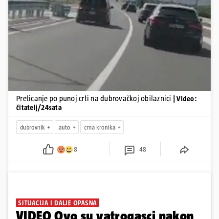
Pokretanje videa...
Preticanje po punoj crti na dubrovačkoj obilaznici
| Video:
čitatelj/24sata
dubrovnik
auto
crna kronika
8
48
SITUACIJA I DALJE OPASNA
VIDEO Ovo su vatrogasci nakon