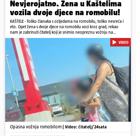
Nevjerojatno. Žena u Kaštelima
vozila dvoje djece na romobilu!
KAŠTELE - Toliko članaka s ozljedama na romobilu, toliko nesreća i
eto. Opet žena s dvoje djece na romobilu vozi kroz grad, rekao
nam je zabrinuti čitatelj koji je snimio neopreznu vožnju na
romobilu u četvrtak prijepodne kroz Kaštele. Podsjetimo, mjesec i
VIDEO
pol od smrti dječaka (14) u Metkoviću, pad s električnog romobila
odnio je još jedan mladi život. Unatoč naporima liječnika KBC-a
Zagreb, u ponedjeljak maloljetnik je podlegao ozljedama
zadobivenima u padu s romobila.
Pokretanje videa...
Opasna vožnja romobilom
| Video: čitatelj/24sata