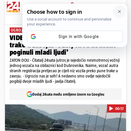
PRIJAVA
News
Komentari
48
UGROZIO DRUGE U PROMETU
VIDEO Pretjecao niz auta preko pune
trake u zavoju: 'Užas, tu su nedavno
poginuli mladi ljudi'
ZATON DOLI - Čitatalj 24sata jutros je svjedočio nesmotrenoj vožnji
jednog vozača na obilaznici kod Dubrovnika. Naime, vozač autra
stranih registracija pretjecao je cijeli niz vozila preko pune trake u
zavoju. - Ugrozio nas je svih! A nedavno smo ovdje svjedočili
pogibiji dvoje mladih ljudi - javlja čitatelj.
Dodaj 24sata među omiljene izvore na Googleu
00:17