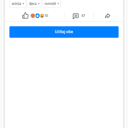
vožnja
djeca
romobil
10
47
Učitaj više