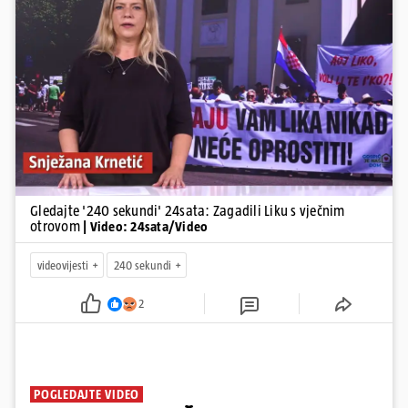
Pokretanje videa...
Gledajte '240 sekundi' 24sata: Zagadili Liku s vječnim
otrovom
| Video: 24sata/Video
videovijesti
240 sekundi
2
POGLEDAJTE VIDEO