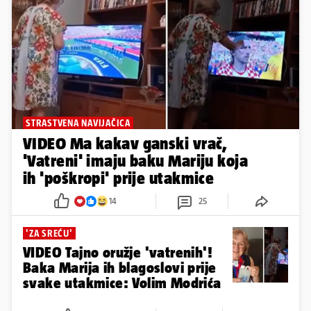
STRASTVENA NAVIJAČICA
VIDEO Ma kakav ganski vrač,
'Vatreni' imaju baku Mariju koja
ih 'poškropi' prije utakmice
14
25
'ZA SREĆU'
VIDEO Tajno oružje 'vatrenih'!
Baka Marija ih blagoslovi prije
svake utakmice: Volim Modrića