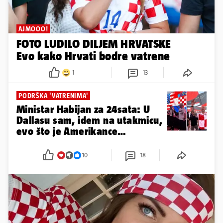
AJMOOO!
FOTO LUDILO DILJEM HRVATSKE
Evo kako Hrvati bodre vatrene
1
13
PODRŠKA 'VATRENIMA'
Ministar Habijan za 24sata: U
Dallasu sam, idem na utakmicu,
evo što je Amerikance
oduševilo
10
18