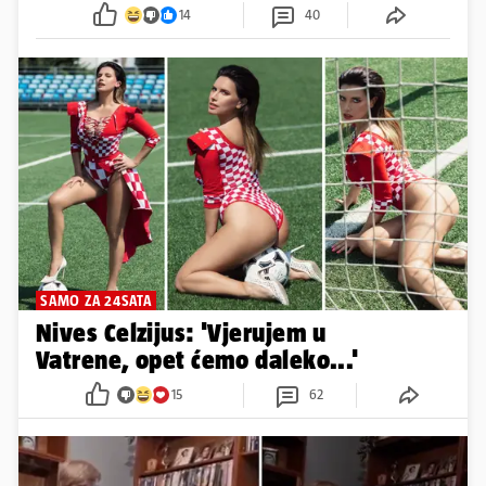
14
40
SAMO ZA 24SATA
Nives Celzijus: 'Vjerujem u
Vatrene, opet ćemo daleko...'
15
62