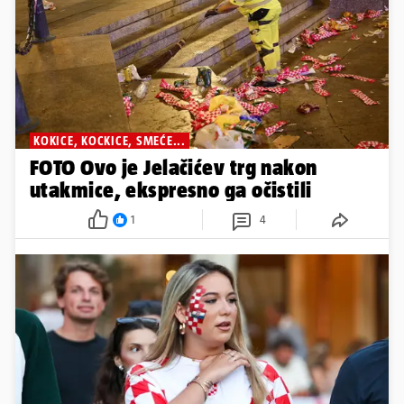
KOKICE, KOCKICE, SMEĆE...
FOTO Ovo je Jelačićev trg nakon
utakmice, ekspresno ga očistili
1
4