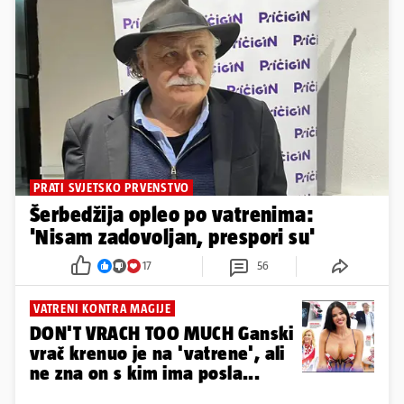
PRATI SVJETSKO PRVENSTVO
Šerbedžija opleo po vatrenima:
'Nisam zadovoljan, prespori su'
17
56
VATRENI KONTRA MAGIJE
DON'T VRACH TOO MUCH Ganski
vrač krenuo je na 'vatrene', ali
ne zna on s kim ima posla...