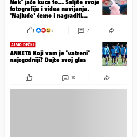
Nek' jače kuca to... Šaljite svoje
fotografije i videa navijanja.
'Najluđe' ćemo i nagraditi...
3
7
AJMO DEČKI
ANKETA Koji vam je 'vatreni'
najzgodniji? Dajte svoj glas
18