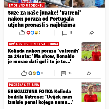
EMOTIVNO U TORONTU
Suze za naše junake! 'Vatreni'
nakon poraza od Portugala
utjehu pronašli s najbližima
6
18
BIVŠA PREDSJEDNICA SA TRIBINA
Kolinda nakon poraza 'vatrenih'
za 24sata: 'Ma show, Ronaldo
je morao dati gol i to je to...'
11
38
PODRŠKA S TRIBINA
EKSKLUZIVNA FOTKA Kolinda
bodrila Vatrene: 'Uvijek nam
izmisle penal kojega nema...'