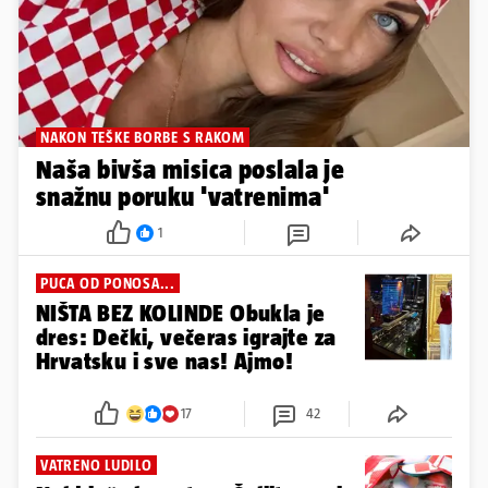
NAKON TEŠKE BORBE S RAKOM
Naša bivša misica poslala je
snažnu poruku 'vatrenima'
1
PUCA OD PONOSA...
NIŠTA BEZ KOLINDE Obukla je
dres: Dečki, večeras igrajte za
Hrvatsku i sve nas! Ajmo!
17
42
VATRENO LUDILO