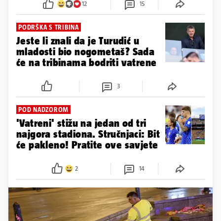
12
15
PODRŠKA S TRIBINA
Jeste li znali da je Turudić u
mladosti bio nogometaš? Sada
će na tribinama bodriti vatrene
3
POD NADZOROM
'Vatreni' stižu na jedan od tri
najgora stadiona. Stručnjaci: Bit
će pakleno! Pratite ove savjete
2
14