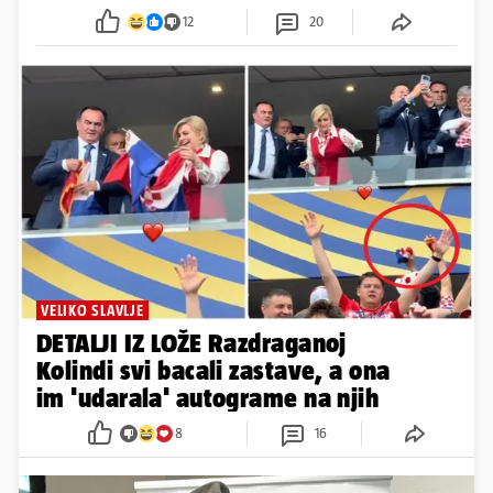
12
20
VELIKO SLAVLJE
DETALJI IZ LOŽE Razdraganoj
Kolindi svi bacali zastave, a ona
im 'udarala' autograme na njih
8
16