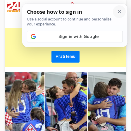
News
Show
Sport
Life&style
Video
Express
PRIJAVA
vatreni
Primaj sve nove vijesti o temi i budi u tijeku
Prati temu