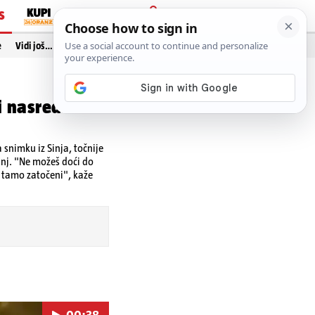
S
PRIJAVA
e
Vidi još…
i nasred
a snimku iz Sinja, točnije
inj. "Ne možeš doći do
su tamo zatočeni", kaže