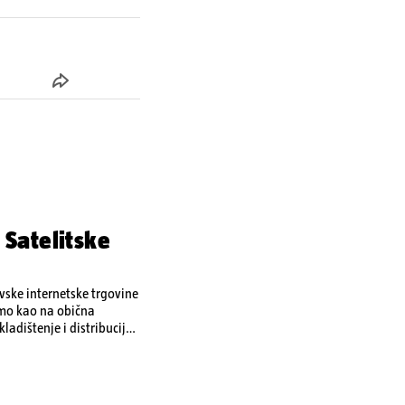
 Satelitske
ovske internetske trgovine
amo kao na obična
ladištenje i distribuciju
 i kao izravan odgovor na
se ekonomske posljedice