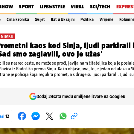
SHOW
SPORT
LIFE&STYLE
VIRAL
SCI/TECH
EXPRES
e
Crna kronika
Svijet
Rat u Ukrajini
Politika
Vrijeme
Kolumn
SNIMKU
rometni kaos kod Sinja, ljudi parkirali 
'Sad smo zaglavili, ovo je užas'
ili su nasred ceste, ne može se proći, javlja nam čitateljica koja je poslal
 Pavića iz Radošića prema Sinju. Kako objašnjava, to je jedan od ulaza u S
strane je policija koja regulira promet, a s druge su ljudi parkirali. Ljudi 
Dodaj 24sata među omiljene izvore na Googleu
ari
12