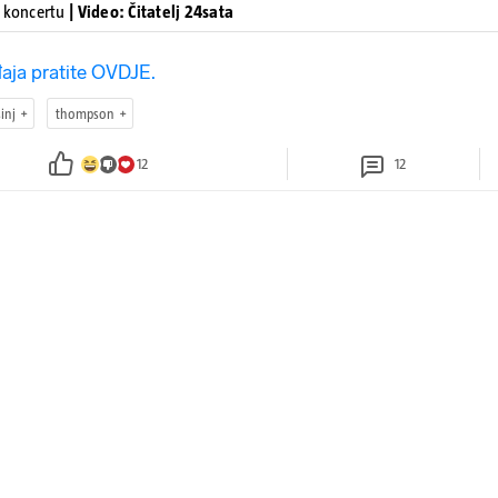
a koncertu
| Video: Čitatelj 24sata
aja pratite OVDJE.
sinj
thompson
12
12