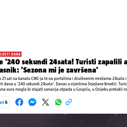
IJESTI DANA
e '240 sekundi 24sata! Turisti zapalili
vlasnik: 'Sezona mi je završena'
 21 sat na kanalu CMC-ja te na portalima i društvenim mrežama 24sata i V
sti dana u '240 sekundi 24sata'. Danas u vijestima Snježane Krnetić: Turis
ijuna eura mogla bi stajati sanacija otpada u Gospiću, u Osijeku pretukli
jene goriva, rastu mirovine za 200 tisuća branitelja...
ari
6