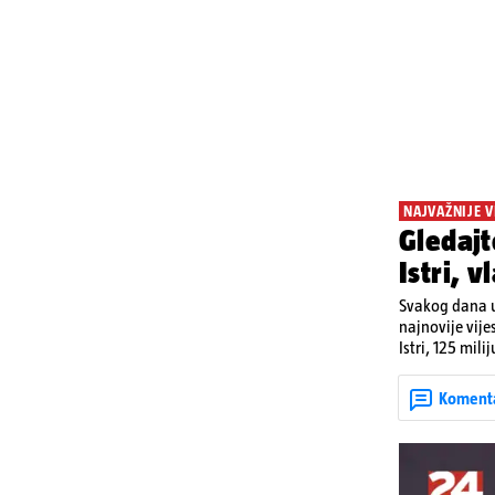
NAJVAŽNIJE V
Gledajt
Istri, 
Svakog dana u
najnovije vije
Istri, 125 mil
utorka nove ci
Koment