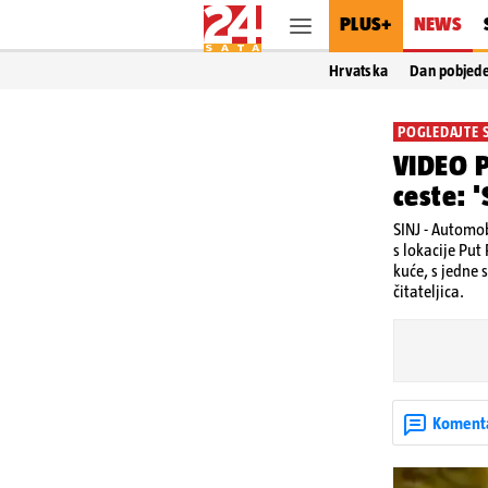
PLUS+
NEWS
Hrvatska
Dan pobjed
POGLEDAJTE 
VIDEO P
ceste: 
SINJ - Automob
s lokacije Put
kuće, s jedne 
čitateljica.
Koment