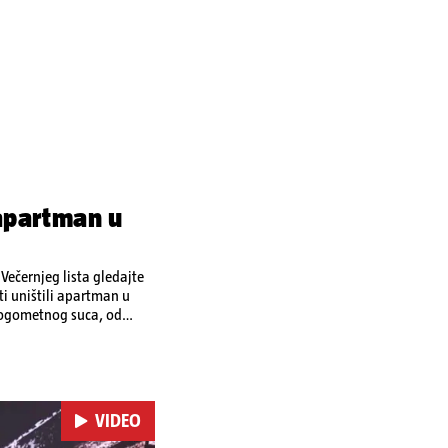
 apartman u
ečernjeg lista gledajte
ti uništili apartman u
 nogometnog suca, od
VIDEO