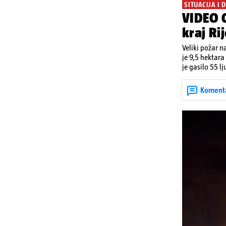
SITUACIJA I 
VIDEO O
kraj Ri
Veliki požar n
je 9,5 hektara
je gasilo 55 lj
povećava opas
Koment