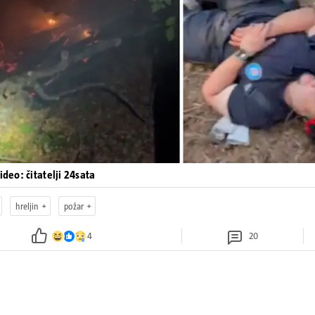
Pokretanje videa...
Video: čitatelji 24sata
hreljin
požar
4
20