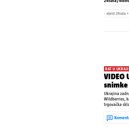
24sata/Vide
vijesti 24sata
RAT U UKRAJI
VIDEO U
snimke
Ukrajina zadnj
Wildberries, 
trgovačka skla
dijelova za dr
ruska bombard
Koment
rata prenesu d