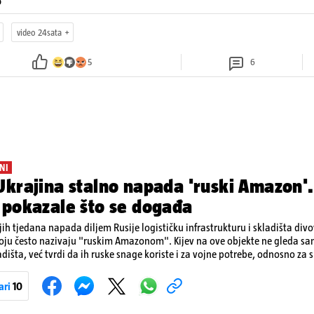
o
video 24sata
5
6
NI
krajina stalno napada 'ruski Amazon'.
 pokazale što se događa
ih tjedana napada diljem Rusije logističku infrastrukturu i skladišta div
koju često nazivaju "ruskim Amazonom". Kijev na ove objekte ne gleda s
dišta, već tvrdi da ih ruske snage koriste i za vojne potrebe, odnosno za sk
onove i druge opreme koja se koristi u ratu. S druge strane, napadi služe
iranja ukrajinske poštanske i logističke infrastrukture te kao način da 
ari
10
ublje na ruski teritorij i približe običnim građanima.