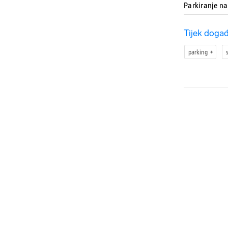
Parkiranje n
Tijek događ
parking