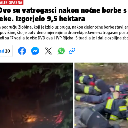
DALJE OPASNA
vo su vatrogasci nakon noćne borbe s
jeke. Izgorjelo 9,5 hektara
a području Zlobina, koji je izbio uz prugu, nakon cjelonoćne borbe stavlj
 površine, što je potvrđeno mjerenjima dron-ekipe Javne vatrogasne postr
udi sa 17 vozila te više DVD-ova i JVP Rijeka. Situacija je i dalje ozbiljna z
nost od razbuktavanja. Zato ostaju i dežurati na terenu
ari
20