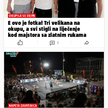
OKUPILA SE EKIPA
E ovo je fotka! Tri velikana na
okupu, a svi stigli na liječenje
kod majstora sa zlatnim rukama
2
NAPETA ZAVRŠNICA