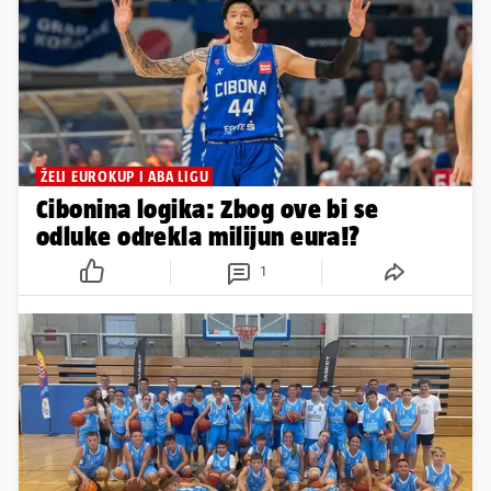
ŽELI EUROKUP I ABA LIGU
Cibonina logika: Zbog ove bi se
odluke odrekla milijun eura!?
1