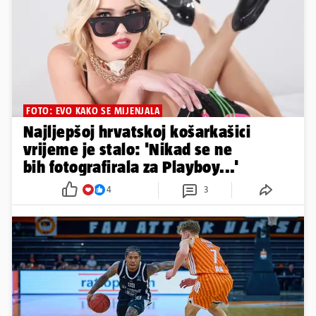
FOTO: EVO KAKO SE MIJENJALA
Najljepšoj hrvatskoj košarkašici
vrijeme je stalo: 'Nikad se ne
bih fotografirala za Playboy...'
4
3