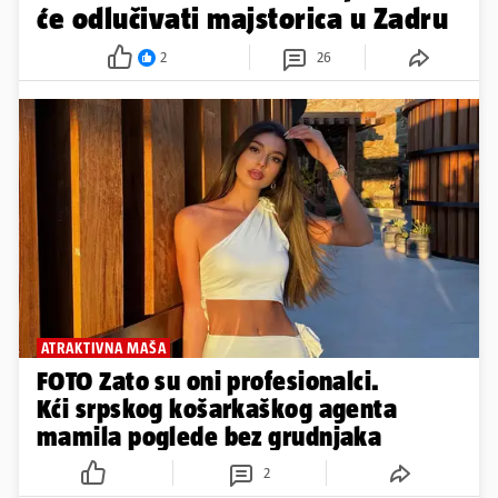
će odlučivati majstorica u Zadru
2
26
ATRAKTIVNA MAŠA
FOTO Zato su oni profesionalci.
Kći srpskog košarkaškog agenta
mamila poglede bez grudnjaka
2