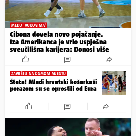
MEĐU 'VUKOVIMA'
Cibona dovela novo pojačanje.
Iza Amerikanca je vrlo uspješna
sveučilišna karijera: Donosi više
ZAVRŠILI NA OSMOM MJESTU
Šteta! Mladi hrvatski košarkaši
porazom su se oprostili od Eura