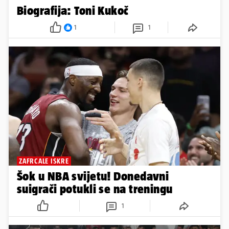
Biografija: Toni Kukoč
1
1
ZAFRCALE ISKRE
Šok u NBA svijetu! Donedavni
suigrači potukli se na treningu
1