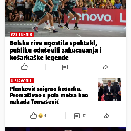
3X3 TURNIR
Bolska riva ugostila spektakl,
publiku oduševili zakucavanja i
košarkaške legende
U SLAVONIJI
Plenković zaigrao košarku.
Promašivao s pola metra kao
nekada Tomašević
4
17