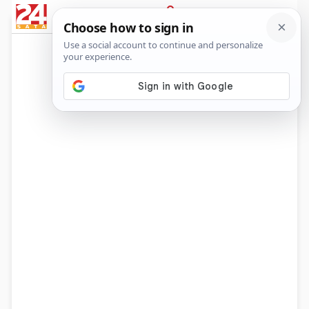
News
Show
Sport
Life&style
Video
Express
PRIJAVA