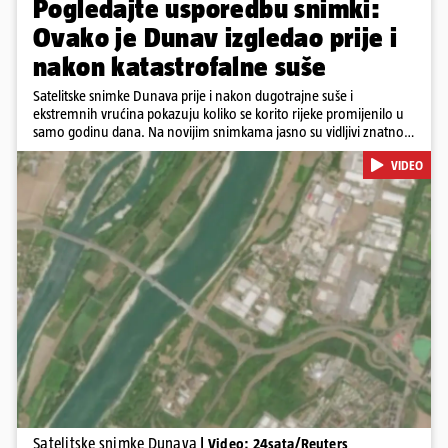
Pogledajte usporedbu snimki:
Ovako je Dunav izgledao prije i
nakon katastrofalne suše
Satelitske snimke Dunava prije i nakon dugotrajne suše i
ekstremnih vrućina pokazuju koliko se korito rijeke promijenilo u
samo godinu dana. Na novijim snimkama jasno su vidljivi znatno
veći pješčani sprudovi i sužene vodene površine, što svjedoči o
VIDEO
povijesno niskim vodostajima. Promjene su zabilježene duž cijelog
toka, od Njemačke i Austrije, preko Slovačke, Hrvatske i Srbije, do
Rumunjske i Bugarske. Snimke je tijekom ljeta 2025. i 2026.
zabilježio satelit Sentinel-2 u sklopu programa Europske unije
Copernicus.
Pokretanje videa...
Satelitske snimke Dunava
| Video: 24sata/Reuters