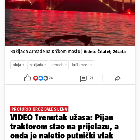
Pokretanje videa...
Bakljada Armade na Krčkom mostu
| Video: Čitatelj 24sata
oluja
bakljada
armada
krčki most
24
21
PROJURIO KROZ BALE SIJENA
VIDEO Trenutak užasa: Pijan
traktorom stao na prijelazu, a
onda je naletio putnički vlak