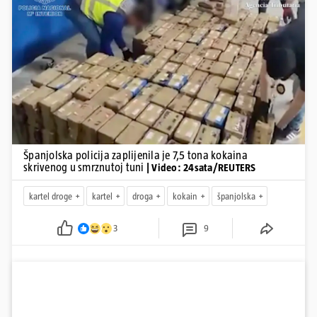
Pokretanje videa...
Španjolska policija zaplijenila je 7,5 tona kokaina
skrivenog u smrznutoj tuni
| Video: 24sata/REUTERS
kartel droge
kartel
droga
kokain
španjolska
3
9