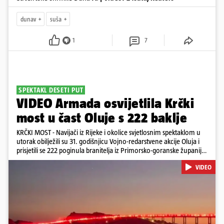
dunav
suša
1
7
SPEKTAKL DESETI PUT
VIDEO Armada osvijetlila Krčki
most u čast Oluje s 222 baklje
KRČKI MOST - Navijači iz Rijeke i okolice svjetlosnim spektaklom u
utorak obilježili su 31. godišnjicu Vojno-redarstvene akcije Oluja i
prisjetili se 222 poginula branitelja iz Primorsko-goranske županije.
Bakljadu su priredili desetu godinu zaredom, a gledali su je s kopna
VIDEO
i s mora