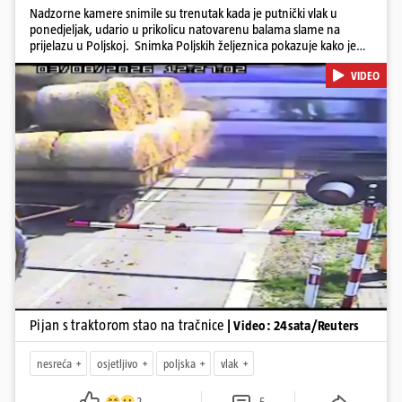
Nadzorne kamere snimile su trenutak kada je putnički vlak u
ponedjeljak, udario u prikolicu natovarenu balama slame na
prijelazu u Poljskoj. Snimka Poljskih željeznica pokazuje kako je
vozač traktora krenuo preko pruge dok su se rampe spuštale i
VIDEO
signalna svjetla bila uključena, a zatim se zaustavio dok su prikolice
ostale na tračnicama. Vlak je ubrzo udario u njih i probio se kroz
teret. U nesreći nije bilo ozlijeđenih. Iz PKP-a su priopćili da je
vozač traktora bio pod utjecajem alkohola te da je ugrozio živote
oko 500 putnika.
Pokretanje videa...
Pijan s traktorom stao na tračnice
| Video: 24sata/Reuters
nesreća
osjetljivo
poljska
vlak
2
5