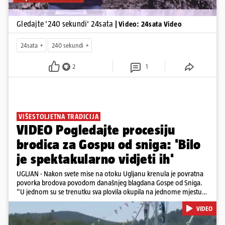
Gledajte '240 sekundi' 24sata
| Video: 24sata Video
24sata
240 sekundi
2
1
VIŠESTOLJETNA TRADICIJA
VIDEO Pogledajte procesiju
brodica za Gospu od sniga: 'Bilo
je spektakularno vidjeti ih'
UGLJAN - Nakon svete mise na otoku Ugljanu krenula je povratna
povorka brodova povodom današnjeg blagdana Gospe od Sniga.
"U jednom su se trenutku sva plovila okupila na jednome mjestu
te sinkronizirano kružila sljedećih deset minuta, što je izgledalo
VIDEO
spektakularno", kazala nam je čitateljica koja je snimila povorku.
Posebno atraktivan prizor bio je, kako je rekla, kada su se pojedini