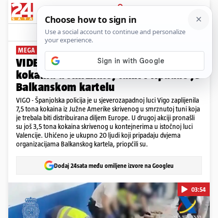
PRIJAVA
News
Komentari
9
MEGA ULOV U DVIJE AKCIJE
VIDEO Španjolci zaplijenili čak 11 tona
kokaina u smrznutoj tuni: Pripadao je
Balkanskom kartelu
VIGO - Španjolska policija je u sjeverozapadnoj luci Vigo zaplijenila
7,5 tona kokaina iz Južne Amerike skrivenog u smrznutoj tuni koja
je trebala biti distribuirana diljem Europe. U drugoj akciji pronašli
su još 3,5 tona kokaina skrivenog u kontejnerima u istočnoj luci
Valencije. Uhićeno je ukupno 20 ljudi koji pripadaju dvjema
organizacijama Balkanskog kartela, priopćili su.
Dodaj 24sata među omiljene izvore na Googleu
03:54