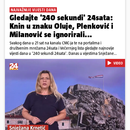
NAJVAŽNIJE VIJESTI DANA
Gledajte '240 sekundi' 24sata:
Knin u znaku Oluje, Plenković i
Milanović se ignorirali...
Svakog dana u 21 sat na kanalu CMC-ja te na portalima i
društvenim mrežama 24sata i Večernjeg lista gledajte najnovije
vijesti dana u '240 sekundi 24sata'. Danas u vijestima Snježane
Krnetić: Hrvatska je obilježila 31. obljetnicu Oluje, a pažnju je
VIDEO
privuklo ignoriranje predsjednika Zorana Milanovića i premijera
Andreja Plenkovića u Kninu. Donosimo i detalje o većim
braniteljskim mirovinama, apelu obitelji Hrvata u komi u Irskoj,
upozorenjima nakon nove tragedije na električnom romobilu te
smanjenju proizvodnje u nuklearnoj elektrani Krško.
Pokretanje videa...