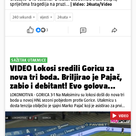
spriječena tragedija na pruzi...
| Video: 24sata/Video
240 sekundi
vijesti
24sata
3
SAŽETAK UTAKMICE
VIDEO Lokosi sredili Goricu za
nova tri boda. Briljirao je Pajač,
zabio i debitant! Evo golova...
LOKOMOTIVA - GORICA 3-1 Na Maksimiru su lokosi došli do nova tri
boda u novoj HNL sezoni pobjedom protiv Gorice. Utakmicu s
dosta tenzija obilježio je sjajni Marko Pajač koji je asistirao za prvi
gol Mariću, a zakuhao drugi kada je Kavelj zabio auto-gol.
VIDEO
Bogojević je smanjio, Gorica je pritiskala i nizala šanse, ali onda
primila kontru pred kraj. Lokosi sele na vrh tablice s Osijekom