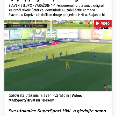
SLAVEN BELUPO - VARAŽDIN 1-4 Fenomenalnu utakmicu odigrali
su igrači Nikole Šafarića, dominirali su, zabili četiri komada
Slavenu u Koprivnici i došli do druge pobjede u HNL-u. Sjajan je bio
Canjuga koji je zabio dva gola, sjajni Latković dodao je još jedan, a
VIDEO
zabio je i Mamić. Za Slaven je pogodio Nestorovski. Varaždin
izgleda jako dobro na otvaranju sezone
Pokretanje videa...
Golovi na utakmici Slaven - Varaždin
| Video:
MAXSport/Hrvatski Telekom
Sve utakmice SuperSport HNL-a gledajte samo