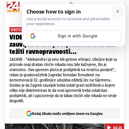
PRIJAVA
News
OBITELJ ZEC DOBILA SPOMENIK
VIDEO Tomašević: Slučaj obitelji Zec
zauvijek treba podsjećati da trebamo
težiti ravnopravnosti...
ZAGREB - "Aleksandra i ja smo bili gotovo vršnjaci. Ubojice koje su
priznale ovaj strašan zločin nikada nisu bile kažnjene, što je
sramotno. Ova spomen-ploča je podsjetnik na mračnu povijest",
rekao je gradonačelnik Zagreba Tomislav Tomašević na
komemoraciji 32. godišnjice ubojstva obitelji Zec na Sljemenu.
Dodao je da Zagreb zauvijek treba ostati grad različitosti u kojem
nitko nije diskriminiran te da novi spomenik treba ostati kao
podsjetnik, ali i upozorenje da se takav zločin više nikada ne smije
dogoditi.
Dodaj 24sata među omiljene izvore na Googleu
04:25