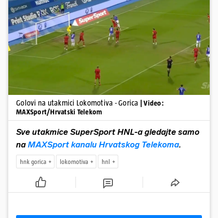
Pokretanje videa...
Golovi na utakmici Lokomotiva - Gorica
| Video:
MAXSport/Hrvatski Telekom
Sve utakmice SuperSport HNL-a gledajte samo
na
MAXSport kanalu Hrvatskog Telekoma
.
hnk gorica
lokomotiva
hnl