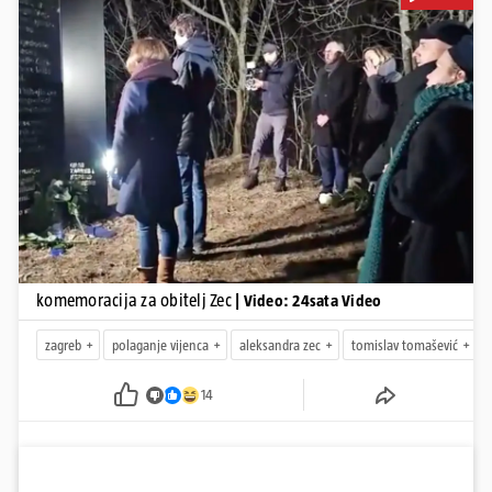
Pokretanje videa...
komemoracija za obitelj Zec
| Video: 24sata Video
zagreb
polaganje vijenca
aleksandra zec
tomislav tomašević
14