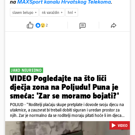
na
MAXSport kanalu Hrvatskog Telekoma
.
slaven belupo
nk varaždin
hnl
2
JAKO NEUREDNO
VIDEO Pogledajte na što liči
dječja zona na Poljudu! Puna je
smeća: 'Zar se moramo bojati?'
POLJUD - "Roditelji plaćaju skupe pretplate i dovode svoju djecu na
utakmice, a zauzvrat bi trebali dobiti siguran i uredan prostor za
njih. Zar je normalno da se roditelji moraju pitati hoće li im djeca u
dječjoj fan zoni pokupiti neku bolest?", napisala je jedna
VIDEO
navijačica. U dječjoj zoni vidi se smeće, razbacane su majice i razni
jastuci te sve djeluje napušteno.