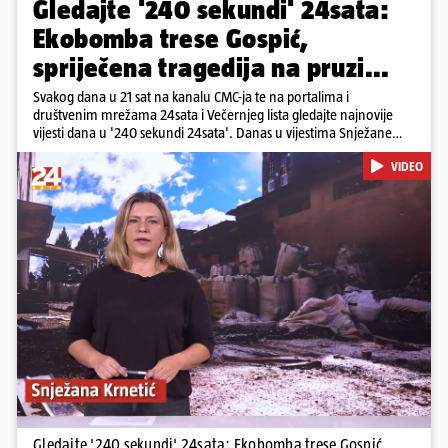
Gledajte '240 sekundi' 24sata:
Ekobomba trese Gospić,
spriječena tragedija na pruzi...
Svakog dana u 21 sat na kanalu CMC-ja te na portalima i
društvenim mrežama 24sata i Večernjeg lista gledajte najnovije
vijesti dana u '240 sekundi 24sata'. Danas u vijestima Snježane
Krnetić: Otpad koji bi prekrio Trg bana Jelačića, Milanović i
VIDEO
Plenković na Alci, spriječena nova željeznička nesreća, nedostatak
pedijatara, niski vodostaji...
Pokretanje videa...
Gledajte '240 sekundi' 24sata: Ekobomba trese Gospić,