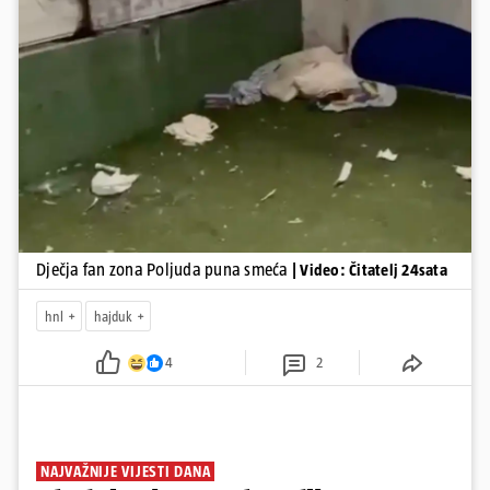
Pokretanje videa...
Dječja fan zona Poljuda puna smeća
| Video: Čitatelj 24sata
hnl
hajduk
4
2
NAJVAŽNIJE VIJESTI DANA