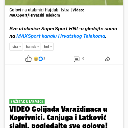
Golovi na utakmici Hajduk - Istra
| Video:
MAXSport/Hrvatski Telekom
Sve utakmice SuperSport HNL-a gledajte samo
na
MAXSport kanalu Hrvatskog Telekoma
.
istra
hajduk
hnl
3
9
SAŽETAK UTAKMICE
VIDEO Golijada Varaždinaca u
Koprivnici. Canjuga i Latković
sjajni, pogledajte sve golove!