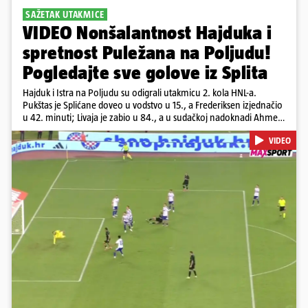
SAŽETAK UTAKMICE
VIDEO Nonšalantnost Hajduka i
spretnost Puležana na Poljudu!
Pogledajte sve golove iz Splita
Hajduk i Istra na Poljudu su odigrali utakmicu 2. kola HNL-a.
Pukštas je Splićane doveo u vodstvo u 15., a Frederiksen izjednačio
u 42. minuti; Livaja je zabio u 84., a u sudačkoj nadoknadi Ahmeti
je pogodio za remi
VIDEO
Pokretanje videa...