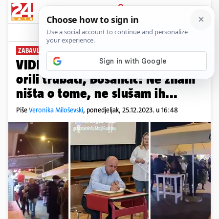
PRIJAVA
News
Komentari
13
ZABAVLJALI GRAĐANE
VIDEO U Vinkovcima na Adventu
orili trubači, Bosančić: Ne znam
ništa o tome, ne slušam ih...
Piše
Veronika Miloševski
,
ponedjeljak, 25.12.2023. u 16:48