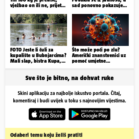
vježbao on ili ne, prijete
sad ponovno pokazuje
mu mnoge komplikacije
obline. Ovako izgleda
FOTO Jeste li čuli za
Što može poći po zlu?
kupalište u Bubnjarcima?
Američki znanstvenici uz
Mali slap, bistra Kupa,
pomoć umjetne
šumski hlad - prava
inteligencije stvorili nove
idila!
viruse
Sve što je bitno, na dohvat ruke
Skini aplikaciju za najbolje iskustvo portala. Čitaj,
komentiraj i budi uvijek u toku s najnovijim vijestima.
Odaberi temu koju želiš pratiti