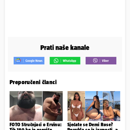
Prati naše kanale
Preporučeni članci
FOTO Stručnjaci o Ervinu:
Sjećate se Demi Rose?
Tih 180 kg je previše,
Povukla se iz javnosti, a