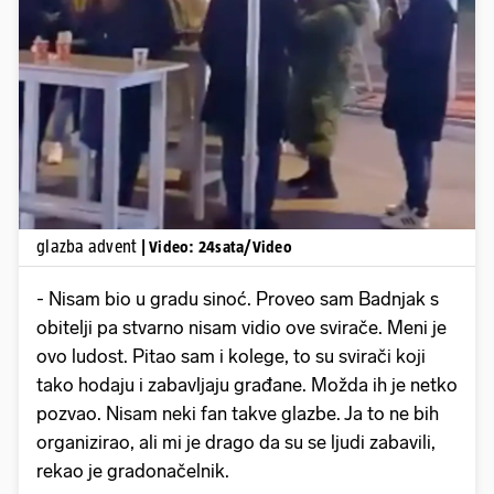
Pokretanje videa...
glazba advent
| Video: 24sata/Video
- Nisam bio u gradu sinoć. Proveo sam Badnjak s
obitelji pa stvarno nisam vidio ove svirače. Meni je
ovo ludost. Pitao sam i kolege, to su svirači koji
tako hodaju i zabavljaju građane. Možda ih je netko
pozvao. Nisam neki fan takve glazbe. Ja to ne bih
organizirao, ali mi je drago da su se ljudi zabavili,
rekao je gradonačelnik.