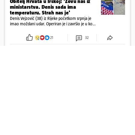
Obitelj Hrvata u Irskoj: 'Zovu nas iz
ministarstva. Denis sada ima
temperaturu. Strah nas je'
Denis Vejzović (38) iz Rijeke početkom srpnja je
imao moždani udar. Operiran je i završio je u komi.
Obitelj ga želi prebaciti u Hrvatsku, kažu kako
tamošnji liječnici ne vjeruju u oporavak: 'Imamo
21
32
72 sata'
Učitaj više