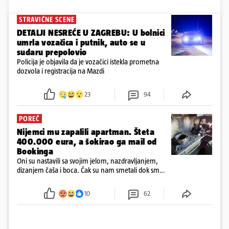
STRAVIČNE SCENE
DETALJI NESREĆE U ZAGREBU: U bolnici
umrla vozačica i putnik, auto se u
sudaru prepolovio
Policija je objavila da je vozačici istekla prometna
dozvola i registracija na Mazdi
23
94
POREČ
Nijemci mu zapalili apartman. Šteta
400.000 eura, a šokirao ga mail od
Bookinga
Oni su nastavili sa svojim jelom, nazdravljanjem,
dizanjem čaša i boca. Čak su nam smetali dok smo
u panici kupili crijeva kako bismo pokušali ugasiti
požar, rekao je vlasnik
10
62