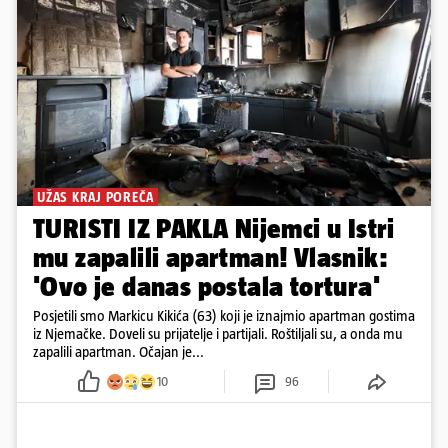
UŽAS KRAJ POREČA
TURISTI IZ PAKLA Nijemci u Istri
mu zapalili apartman! Vlasnik:
'Ovo je danas postala tortura'
Posjetili smo Markicu Kikića (63) koji je iznajmio apartman gostima
iz Njemačke. Doveli su prijatelje i partijali. Roštiljali su, a onda mu
zapalili apartman. Očajan je...
10
96