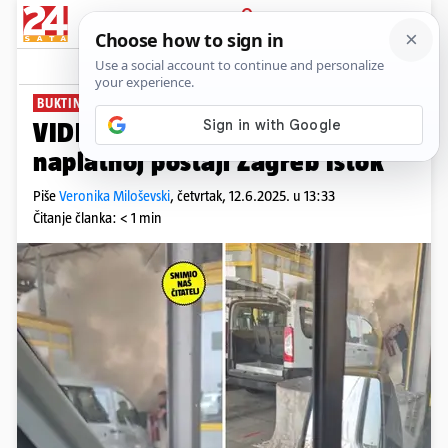
PRIJAVA
News
Komentari
0
BUKTINJA NA A3
VIDEO Zapalio se auto na
naplatnoj postaji Zagreb Istok
Piše
Veronika Miloševski
,
četvrtak, 12.6.2025. u 13:33
Čitanje članka: < 1 min