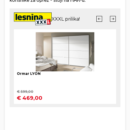
korisnike za oprez - stoji na HAK-u.