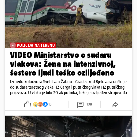
POLICIJA NA TERENU
VIDEO Ministarstvo o sudaru
vlakova: Žena na intenzivnoj,
šestero ljudi teško ozlijeđeno
Između kolodvora Sveti Ivan Žabno - Gradec kod Bjelovara došlo je
do sudara teretnog vlaka HŽ Carga i putničkog vlaka HŽ putničkog
prijevoza. U vlaku je bilo 20-ak putnika, teže je ozlijeđen strojovođa
15
108