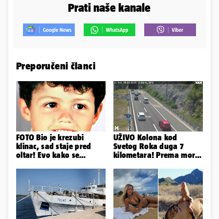
Prati naše kanale
Preporučeni članci
FOTO Bio je krezubi
UŽIVO Kolona kod
klinac, sad staje pred
Svetog Roka duga 7
oltar! Evo kako se
kilometara! Prema moru
mijenjao jedan od
se vozi sa većim
najvećih...
zastojima