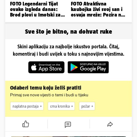
FOTO Legendarni Tijat
FOTO Atraktivna
ovako izgleda danas:
kaubojka živi svoj san i
Brod plovi u Imotski za
osvaja mreže: Pozira na
samo 20.000 eura
konjima, nastupa na
rodeu...
Sve što je bitno, na dohvat ruke
Skini aplikaciju za najbolje iskustvo portala. Čitaj,
komentiraj i budi uvijek u toku s najnovijim vijestima.
Odaberi temu koju želiš pratiti
Primaj sve nove vijesti o temi i budi u tijeku
naplatna postaja
crna kronika
požar