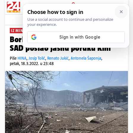
PRIJAVA
News
Komentari
420
IZ MINUTE U MINUTU
Borbe oko centra Mariupolja,
SAD poslao jasnu poruku Kini
Piše
HINA
,
Josip Tolić
,
Renato Jukić
,
Antonela Šaponja
,
petak, 18.3.2022. u 23:48