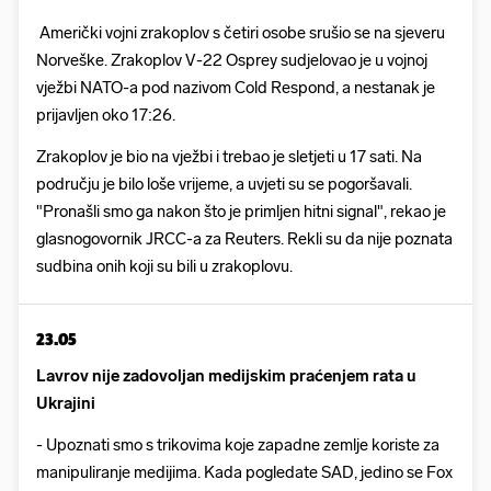
Američki vojni zrakoplov s četiri osobe srušio se na sjeveru
Norveške. Zrakoplov V-22 Osprey sudjelovao je u vojnoj
vježbi NATO-a pod nazivom Cold Respond, a nestanak je
prijavljen oko 17:26.
Zrakoplov je bio na vježbi i trebao je sletjeti u 17 sati. Na
području je bilo loše vrijeme, a uvjeti su se pogoršavali.
"Pronašli smo ga nakon što je primljen hitni signal", rekao je
glasnogovornik JRCC-a za Reuters. Rekli su da nije poznata
sudbina onih koji su bili u zrakoplovu.
23.05
Lavrov nije zadovoljan medijskim praćenjem rata u
Ukrajini
- Upoznati smo s trikovima koje zapadne zemlje koriste za
manipuliranje medijima. Kada pogledate SAD, jedino se Fox