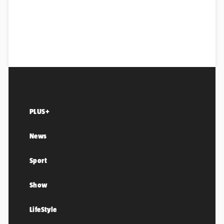
PLUS+
News
Sport
Show
LifeStyle