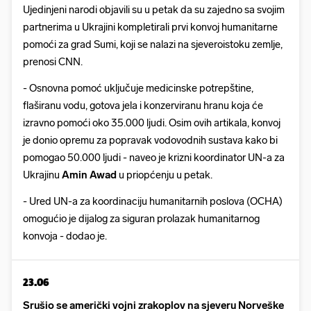
Ujedinjeni narodi objavili su u petak da su zajedno sa svojim
partnerima u Ukrajini kompletirali prvi konvoj humanitarne
pomoći za grad Sumi, koji se nalazi na sjeveroistoku zemlje,
prenosi CNN.
- Osnovna pomoć uključuje medicinske potrepštine,
flaširanu vodu, gotova jela i konzerviranu hranu koja će
izravno pomoći oko 35.000 ljudi. Osim ovih artikala, konvoj
je donio opremu za popravak vodovodnih sustava kako bi
pomogao 50.000 ljudi - naveo je krizni koordinator UN-a za
Ukrajinu
Amin Awad
u priopćenju u petak.
- Ured UN-a za koordinaciju humanitarnih poslova (OCHA)
omogućio je dijalog za siguran prolazak humanitarnog
konvoja - dodao je.
23.06
Srušio se američki vojni zrakoplov na sjeveru Norveške