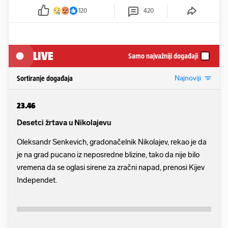
120
420
LIVE
Samo najvažniji događaji
Najnoviji
Sortiranje događaja
23.46
Desetci žrtava u Nikolajevu
Oleksandr Senkevich, gradonačelnik Nikolajev, rekao je da
je na grad pucano iz neposredne blizine, tako da nije bilo
vremena da se oglasi sirene za zračni napad, prenosi Kijev
Independet.