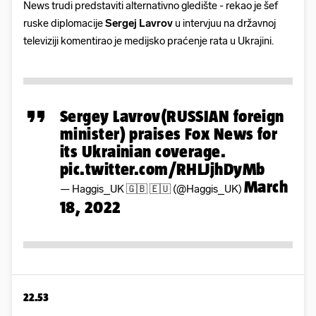
News trudi predstaviti alternativno gledište - rekao je šef
ruske diplomacije
Sergej Lavrov
u intervjuu na državnoj
televiziji komentirao je medijsko praćenje rata u Ukrajini.
Sergey Lavrov(RUSSIAN foreign
minister) praises Fox News for
its Ukrainian coverage.
pic.twitter.com/RHLJjhDyMb
March
— Haggis_UK 🇬🇧 🇪🇺 (@Haggis_UK)
18, 2022
22.53