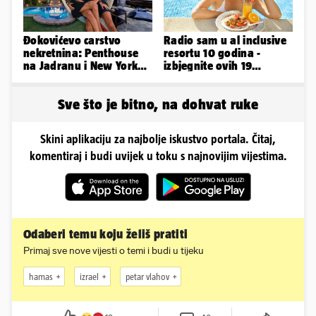
Đokovićevo carstvo
Radio sam u al inclusive
nekretnina: Penthouse
resortu 10 godina -
na Jadranu i New Yorku,
izbjegnite ovih 19
španjolska vila, hoteli...
grešaka i olakšajte si
odmor
Sve što je bitno, na dohvat ruke
Skini aplikaciju za najbolje iskustvo portala. Čitaj,
komentiraj i budi uvijek u toku s najnovijim vijestima.
Odaberi temu koju želiš pratiti
Primaj sve nove vijesti o temi i budi u tijeku
hamas
izrael
petar vlahov