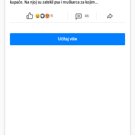
kupače. Na njoj su zatekli psa i muškarca za kojim
se od ranije trage. Muškarac je pružao otpor te su
ga uhitili, a psa je preuzeo komunalni redar
11
46
Učitaj više