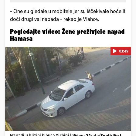
- One su gledale u mobitele jer su iščekivale hoće li
doći drugi val napada - rekao je Vlahov.
Pogledajte video: Žene preživjele napad
Hamasa
03:49
Pokretanje videa...
Napadi u blizini kibuca Yichini
| Video: 24sata/South First