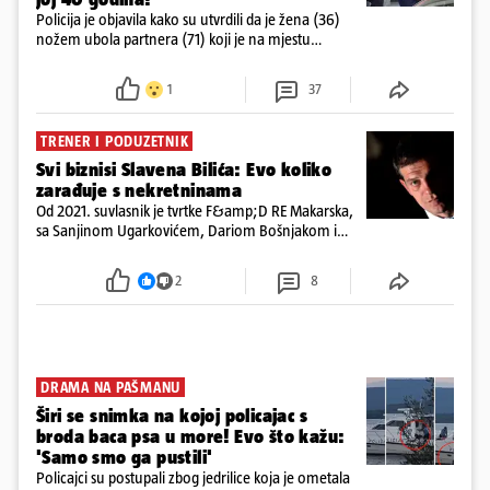
Policija je objavila kako su utvrdili da je žena (36)
nožem ubola partnera (71) koji je na mjestu
preminuo. Imala je 2,03 promila. U nedjelju su je
ispitali i poslali u istražni zatvor
1
37
TRENER I PODUZETNIK
Svi biznisi Slavena Bilića: Evo koliko
zarađuje s nekretninama
Od 2021. suvlasnik je tvrtke F&amp;D RE Makarska,
sa Sanjinom Ugarkovićem, Dariom Bošnjakom i
Dobrislavom Hrkaćem. Tvrtka je registrirana za
poslovanje nekretninama, a od osnutka nema
2
8
zaposlenih
DRAMA NA PAŠMANU
Širi se snimka na kojoj policajac s
broda baca psa u more! Evo što kažu:
'Samo smo ga pustili'
Policajci su postupali zbog jedrilice koja je ometala