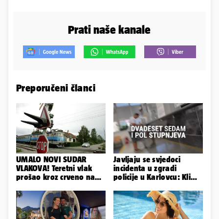
Prati naše kanale
Preporučeni članci
UMALO NOVI SUDAR
Javljaju se svjedoci
VLAKOVA! Teretni vlak
incidenta u zgradi
prošao kroz crveno na
policije u Karlovcu: Klima
kolodvoru Škrljevo
je radila, rekli su da
izađemo