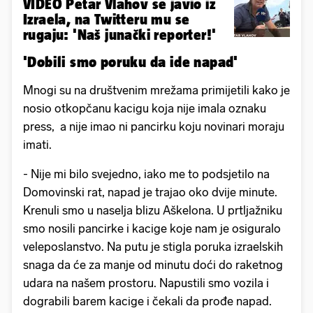
VIDEO Petar Vlahov se javio iz
Izraela, na Twitteru mu se
rugaju: 'Naš junački reporter!'
'Dobili smo poruku da ide napad'
Mnogi su na društvenim mrežama primijetili kako je
nosio otkopčanu kacigu koja nije imala oznaku
press, a nije imao ni pancirku koju novinari moraju
imati.
- Nije mi bilo svejedno, iako me to podsjetilo na
Domovinski rat, napad je trajao oko dvije minute.
Krenuli smo u naselja blizu Aškelona. U prtljažniku
smo nosili pancirke i kacige koje nam je osiguralo
veleposlanstvo. Na putu je stigla poruka izraelskih
snaga da će za manje od minutu doći do raketnog
udara na našem prostoru. Napustili smo vozila i
dograbili barem kacige i čekali da prođe napad.