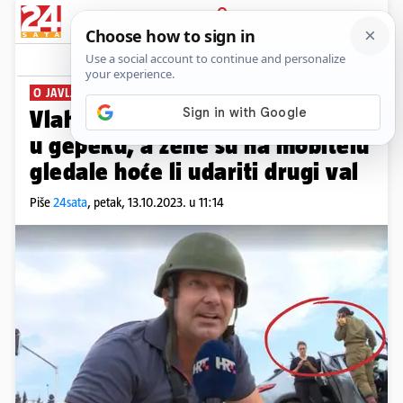
PRIJAVA
News
Komentari
40
O JAVLJANJU IZ IZRAELA
Vlahov: Kacige i pancirke bile su
u gepeku, a žene su na mobitelu
gledale hoće li udariti drugi val
Piše
24sata
,
petak, 13.10.2023. u 11:14