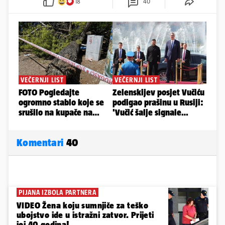
18
40
Komentari
40
PIJANA IZBOLA PARTNERA
VIDEO Žena koju sumnjiče za teško
ubojstvo ide u istražni zatvor. Prijeti
joj 40 godina!