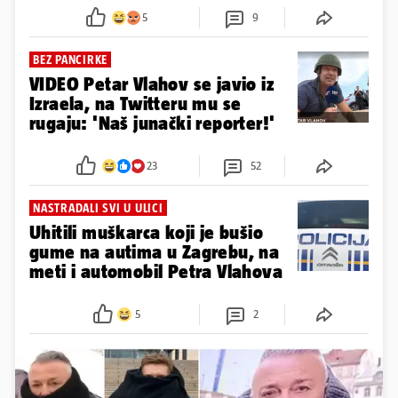
5
9
BEZ PANCIRKE
VIDEO Petar Vlahov se javio iz
Izraela, na Twitteru mu se
rugaju: 'Naš junački reporter!'
23
52
NASTRADALI SVI U ULICI
Uhitili muškarca koji je bušio
gume na autima u Zagrebu, na
meti i automobil Petra Vlahova
5
2