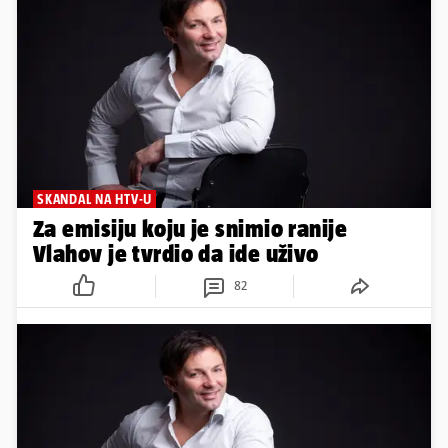
SKANDAL NA HTV-U
Za emisiju koju je snimio ranije
Vlahov je tvrdio da ide uživo
82