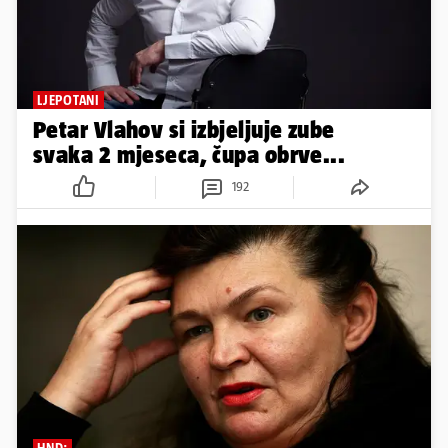
LJEPOTANI
Petar Vlahov si izbjeljuje zube
svaka 2 mjeseca, čupa obrve...
192