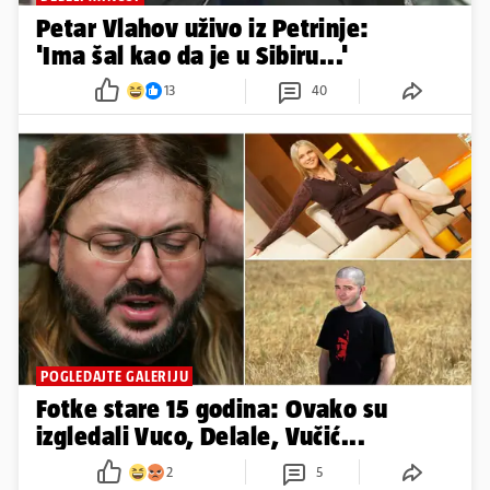
Petar Vlahov uživo iz Petrinje:
'Ima šal kao da je u Sibiru...'
13
40
POGLEDAJTE GALERIJU
Fotke stare 15 godina: Ovako su
izgledali Vuco, Delale, Vučić...
2
5