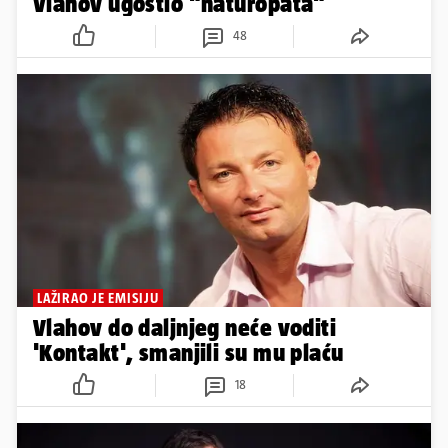
Vlahov ugostio "naturopata"
48
LAŽIRAO JE EMISIJU
Vlahov do daljnjeg neće voditi
'Kontakt', smanjili su mu plaću
18