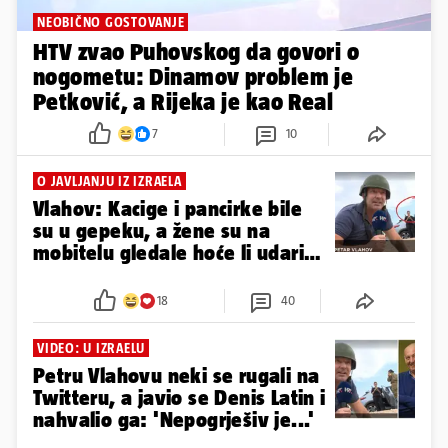
NEOBIČNO GOSTOVANJE
HTV zvao Puhovskog da govori o
nogometu: Dinamov problem je
Petković, a Rijeka je kao Real
7
10
O JAVLJANJU IZ IZRAELA
Vlahov: Kacige i pancirke bile
su u gepeku, a žene su na
mobitelu gledale hoće li udariti
drugi val
18
40
VIDEO: U IZRAELU
Petru Vlahovu neki se rugali na
Twitteru, a javio se Denis Latin i
nahvalio ga: 'Nepogrješiv je...'