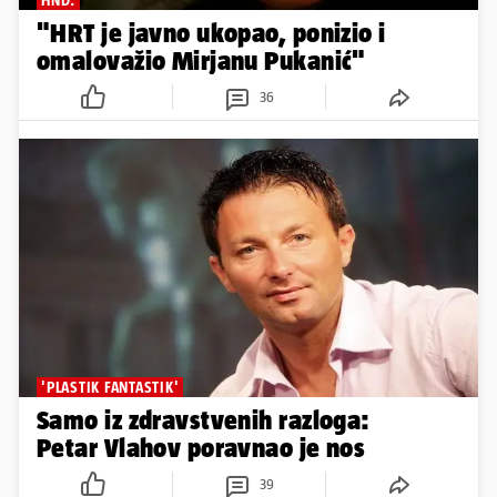
HND:
"HRT je javno ukopao, ponizio i
omalovažio Mirjanu Pukanić"
36
'PLASTIK FANTASTIK'
Samo iz zdravstvenih razloga:
Petar Vlahov poravnao je nos
39