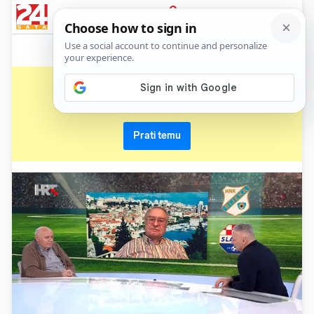
News
Show
Sport
Life&style
Video
Express
PRIJAVA
petar vlahov
Primaj sve nove vijesti o temi i budi u tijeku
Prati temu