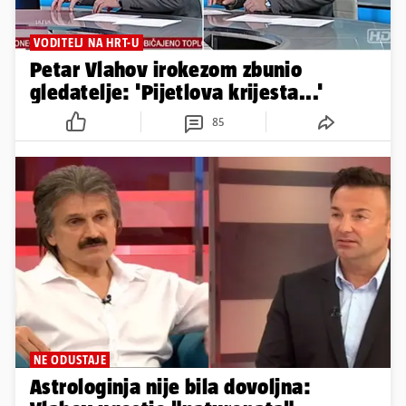
VODITELJ NA HRT-U
Petar Vlahov irokezom zbunio
gledatelje: 'Pijetlova krijesta...'
85
NE ODUSTAJE
Astrologinja nije bila dovoljna: