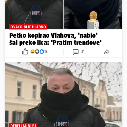
OVAKO NIJE HLADNO
Petko kopirao Vlahova, 'nabio'
šal preko lica: 'Pratim trendove'
18
21
DEBELI MINUSI