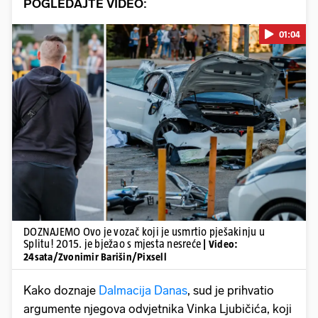
POGLEDAJTE VIDEO:
01:04
Pokretanje videa...
DOZNAJEMO Ovo je vozač koji je usmrtio pješakinju u
Splitu! 2015. je bježao s mjesta nesreće
| Video:
24sata/Zvonimir Barišin/Pixsell
Kako doznaje
Dalmacija Danas
, sud je prihvatio
argumente njegova odvjetnika Vinka Ljubičića, koji