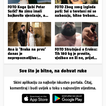
FOTO Koga ljubi Petar
FOTO Zbog svog izgleda
Sučić? Na zimu imali
pati: Svi u teretani mi se
bajkovito vjenčanje, a
nabacuju, hitno trebam
sada je na svijet stigao -
tjelohranitelja!
sin!
Ana iz 'Braka na prvu'
FOTO Stručnjaci o Ervinu:
danas je
Tih 180 kg je previše,
neprepoznatljiva:
vježbao on ili ne, prijete
Odselila je iz Hrvatske, a
mu mnoge komplikacije
ovako sad izgleda
Sve što je bitno, na dohvat ruke
Skini aplikaciju za najbolje iskustvo portala. Čitaj,
komentiraj i budi uvijek u toku s najnovijim vijestima.