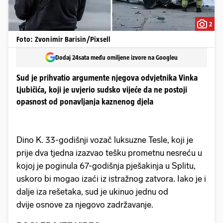
2
Foto: Zvonimir Barisin/Pixsell
Dodaj 24sata među omiljene izvore na Googleu
Sud je prihvatio argumente njegova odvjetnika Vinka
Ljubičića, koji je uvjerio sudsko vijeće da ne postoji
opasnost od ponavljanja kaznenog djela
Dino K. 33-godišnji vozač luksuzne Tesle, koji je
prije dva tjedna izazvao tešku prometnu nesreću u
kojoj je poginula 67-godišnja pješakinja u Splitu,
uskoro bi mogao izaći iz istražnog zatvora. Iako je i
dalje iza rešetaka, sud je ukinuo jednu od
dvije osnove za njegovo zadržavanje.