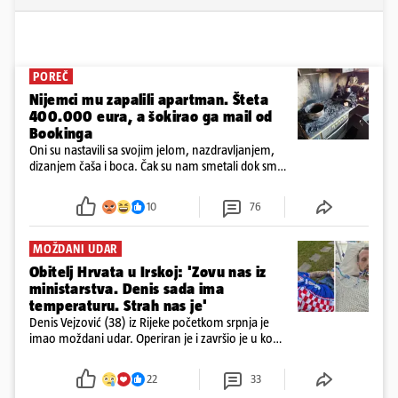
POREČ
Nijemci mu zapalili apartman. Šteta
400.000 eura, a šokirao ga mail od
Bookinga
Oni su nastavili sa svojim jelom, nazdravljanjem,
dizanjem čaša i boca. Čak su nam smetali dok smo
u panici kupili crijeva kako bismo pokušali ugasiti
požar, rekao je vlasnik
10
76
MOŽDANI UDAR
Obitelj Hrvata u Irskoj: 'Zovu nas iz
ministarstva. Denis sada ima
temperaturu. Strah nas je'
Denis Vejzović (38) iz Rijeke početkom srpnja je
imao moždani udar. Operiran je i završio je u komi.
Obitelj ga želi prebaciti u Hrvatsku, kažu kako
tamošnji liječnici ne vjeruju u oporavak: 'Imamo
22
33
72 sata'