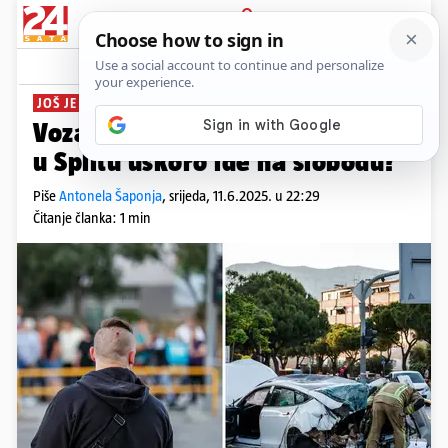
PRIJAVA
News
Komentari
27
JOŠ JE IZA REŠETAKA
Vozač Tesle koji je usmrtio ženu
u Splitu uskoro ide na slobodu?
Piše
Antonela Šaponja
,
srijeda, 11.6.2025. u 22:29
Čitanje članka: 1 min