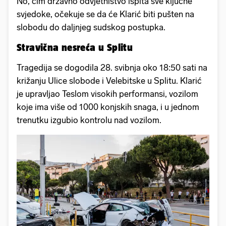
No, čim državno odvjetništvo ispita sve ključne
svjedoke, očekuje se da će Klarić biti pušten na
slobodu do daljnjeg sudskog postupka.
Stravična nesreća u Splitu
Tragedija se dogodila 28. svibnja oko 18:50 sati na
križanju Ulice slobode i Velebitske u Splitu. Klarić
je upravljao Teslom visokih performansi, vozilom
koje ima više od 1000 konjskih snaga, i u jednom
trenutku izgubio kontrolu nad vozilom.