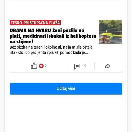
TEŠKO PRISTUPAČNA PLAŽA
DRAMA NA HVARU Ženi pozlilo na
plaži, medicinari iskakali iz helikoptera
na stijene!
Bez obzira na teren i okolnosti, naša misija ostaje
ista - stići do pacijenta i pružiti pomoć kada je
najpotrebnija - objavilo je Ministarstvo zdravstva na
Facebooku
2
19
Učitaj više