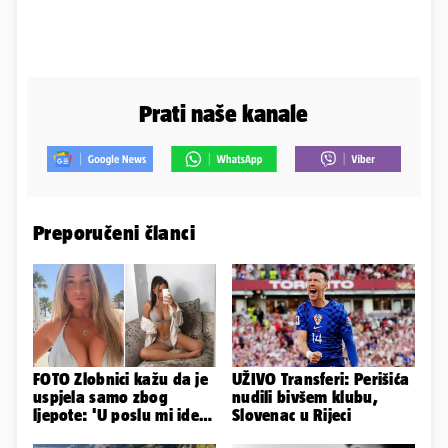
Prati naše kanale
Preporučeni članci
FOTO Zlobnici kažu da je
UŽIVO Transferi: Perišića
uspjela samo zbog
nudili bivšem klubu,
ljepote: 'U poslu mi ide
Slovenac u Rijeci
jer imam strategiju'