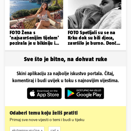
FOTO Žena s
FOTO Spetljali su se na
'najsavršenijim tijelom'
Krku dok su bili djeca,
pozirala je u bikiniju i
završilo je burno. Dončić
pokazala svoje bujne
i Anamaria u novoj fazi
obline...
Sve što je bitno, na dohvat ruke
Skini aplikaciju za najbolje iskustvo portala. Čitaj,
komentiraj i budi uvijek u toku s najnovijim vijestima.
Odaberi temu koju želiš pratiti
Primaj sve nove vijesti o temi i budi u tijeku
ekstremne vrućine
sad