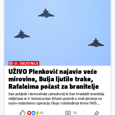
31. OBLJETNICA
UŽIVO Plenković najavio veće
mirovine, Bulja ljutile trake,
Rafaleima počast za branitelje
Dan pobjede i domovinske zahvalnosti te Dan hrvatskih branitelja
obilježava se 5. kolovoza kao državni praznik u znak sjećanja na
vojno-redarstvenu operaciju Oluja i oslobođenje Knina 1995.
godine
45
112