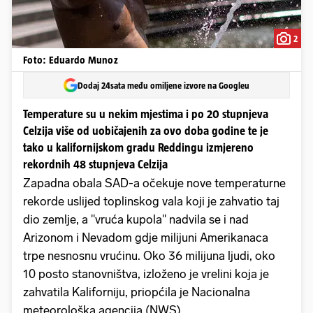
2
Foto: Eduardo Munoz
Dodaj 24sata među omiljene izvore na Googleu
Temperature su u nekim mjestima i po 20 stupnjeva
Celzija više od uobičajenih za ovo doba godine te je
tako u kalifornijskom gradu Reddingu izmjereno
rekordnih 48 stupnjeva Celzija
Zapadna obala SAD-a očekuje nove temperaturne
rekorde uslijed toplinskog vala koji je zahvatio taj
dio zemlje, a "vruća kupola" nadvila se i nad
Arizonom i Nevadom gdje milijuni Amerikanaca
trpe nesnosnu vrućinu. Oko 36 milijuna ljudi, oko
10 posto stanovništva, izloženo je vrelini koja je
zahvatila Kaliforniju, priopćila je Nacionalna
meteorološka agencija (NWS).