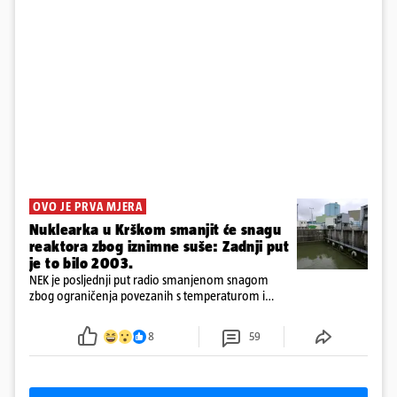
OVO JE PRVA MJERA
Nuklearka u Krškom smanjit će snagu
reaktora zbog iznimne suše: Zadnji put
je to bilo 2003.
NEK je posljednji put radio smanjenom snagom
zbog ograničenja povezanih s temperaturom i
protokom rijeke Save 2003. godine, kada je
smanjenje snage bilo potrebno više od 90 dana.
8
59