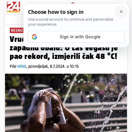
PRIJAVA
News
Komentari
2
NESNOSNE VRUĆINE
Vruća kupola nad SAD-om, 'prži'
zapadnu obalu: U Las Vegasu je
pao rekord, izmjerili čak 48 °C!
Piše
HINA
,
ponedjeljak, 8.7.2024. u 10:15