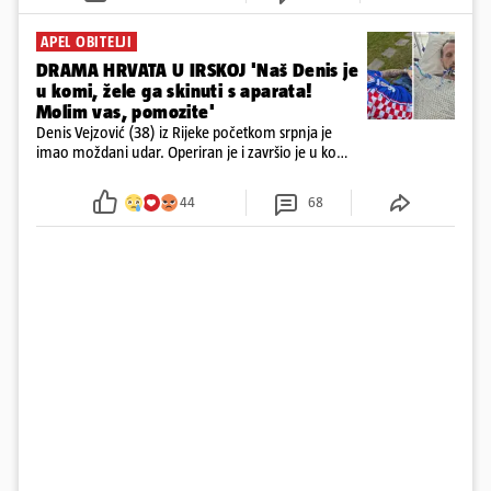
APEL OBITELJI
DRAMA HRVATA U IRSKOJ 'Naš Denis je
u komi, žele ga skinuti s aparata!
Molim vas, pomozite'
Denis Vejzović (38) iz Rijeke početkom srpnja je
imao moždani udar. Operiran je i završio je u komi.
Obitelj ga želi prebaciti u Hrvatsku, kažu kako
tamošnji liječnici ne vjeruju u oporavak: 'Imamo
44
68
72 sata'