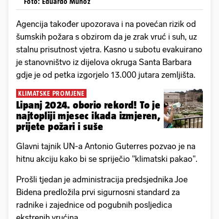
Foto: Eduardo Munoz
Agencija također upozorava i na povećan rizik od
šumskih požara s obzirom da je zrak vruć i suh, uz
stalnu prisutnost vjetra. Kasno u subotu evakuirano
je stanovništvo iz dijelova okruga Santa Barbara
gdje je od petka izgorjelo 13.000 jutara zemljišta.
KLIMATSKE PROMJENE
Lipanj 2024. oborio rekord! To je
najtopliji mjesec ikada izmjeren,
prijete požari i suše
Glavni tajnik UN-a Antonio Guterres pozvao je na
hitnu akciju kako bi se spriječio "klimatski pakao".
Prošli tjedan je administracija predsjednika Joe
Bidena predložila prvi sigurnosni standard za
radnike i zajednice od pogubnih posljedica
ekstrenih vrućina.